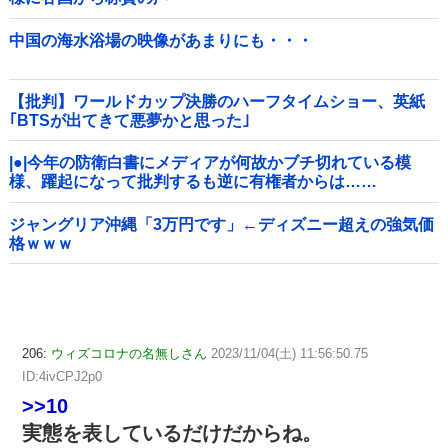
中国の海水浴場の映像があまりにも・・・
【批判】ワールドカップ決勝のハーフタイムショー、英紙
｢BTSが出てきて悪夢かと思った｣
|●|今年の防衛白書にメディアが何故かブチ切れている模
様、躍起になって批判するも逆に有権者からは……
ジャングリア沖縄「3万円です」←ディズニー超えの強気価
格ｗｗｗ
206:
ウィズコロナの名無しさん
2023/11/04(土) 11:56:50.75
ID:4ivCPJ2p0
>>10
実態を表しているだけだからね。