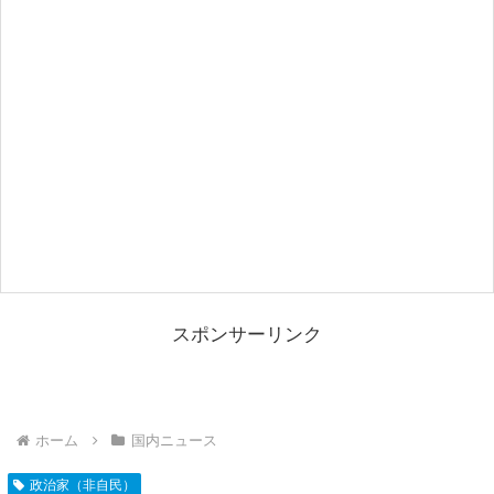
スポンサーリンク
ホーム
国内ニュース
政治家（非自民）