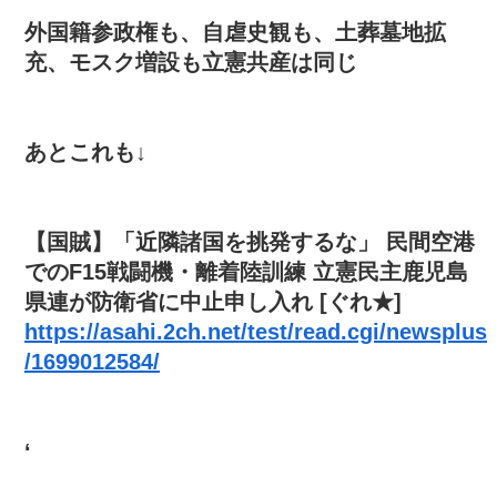
外国籍参政権も、自虐史観も、土葬墓地拡
充、モスク増設も立憲共産は同じ
あとこれも↓
【国賊】「近隣諸国を挑発するな」 民間空港
でのF15戦闘機・離着陸訓練 立憲民主鹿児島
県連が防衛省に中止申し入れ [ぐれ★]
https://asahi.2ch.net/test/read.cgi/newsplus
/1699012584/
‘