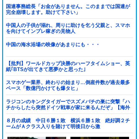
国連事務総長「お金がありません。このままでは国連が
完全崩壊します。助けて下さい」
中国人の子供が溺れ、周りに助けを乞う父親と、スマホ
を向けてインプレ稼ぎの見物人
中国の海水浴場の映像があまりにも・・・
【批判】ワールドカップ決勝のハーフタイムショー、英
紙｢BTSが出てきて悪夢かと思った｣
スマホゲー業界、終わりの始まり…倒産件数が過去最多
ペース「数億円かけても爆タヒ」
ラジコンのキングタイガーでスズメバチの巣に突撃「ハ
チからしたら突然ドイツ戦車が家に来るんだぞ」【海外
の反応】
８月の成績 中日６勝１敗 横浜６勝１敗 絶好調２チ
ームがＡクラス入りを賭けて明後日から激
突！！！！！！！！！他