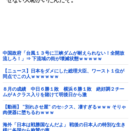
せない大恥かいたんだぞ。
中国政府「台風１３号に三峡ダムが耐えられない！全開放
流しろ！」⇒ 下流域の街が壊滅状態ｗｗｗｗｗ
【ニュース】日本をダメにした総理大臣、ワースト１位が
同点でこの人ｗｗｗｗｗｗ
８月の成績 中日６勝１敗 横浜６勝１敗 絶好調２チー
ムがＡクラス入りを賭けて明後日から激
突！！！！！！！！！他
【動画】 ”別れさせ屋” のセ○クス、凄すぎるｗｗｗ そりゃ
肉便器に堕ちるわｗｗｗ
海外「日本は戦勝国なんだよ」 戦後の日本人の特別な生き
様に各国から称賛の声