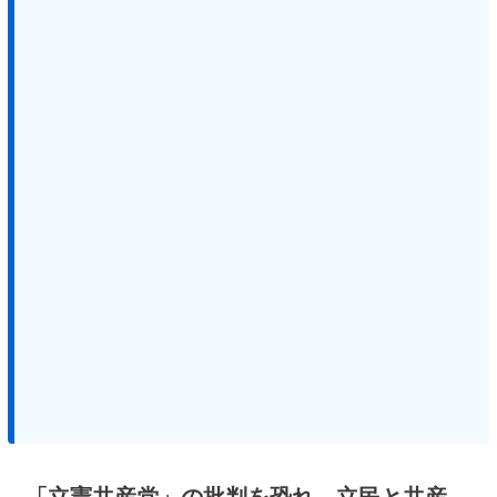
「立憲共産党」の批判を恐れ…立民と共産、