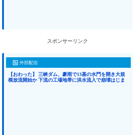
スポンサーリンク
外部配信
【おわった】 三峡ダム、豪雨で13基の水門を開き大規
模放流開始か 下流の工場地帯に洪水流入で崩壊はじま
る