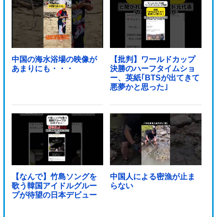
中国の海水浴場の映像が
【批判】ワールドカップ
あまりにも・・・
決勝のハーフタイムショ
ー、英紙｢BTSが出てきて
悪夢かと思った｣
【なんで】竹島ソングを
中国人による密漁が止ま
歌う韓国アイドルグルー
らない
プが待望の日本デビュー