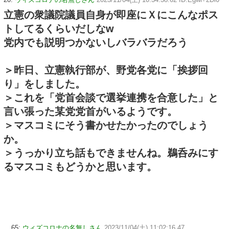
立憲の衆議院議員自身が即座にＸにこんなポス
トしてるくらいだしなw
党内でも説明つかないしバラバラだろう
＞昨日、立憲執行部が、野党各党に「挨拶回
り」をしました。
＞これを「党首会談で選挙連携を合意した」と
言い張った某党党首がいるようです。
＞マスコミにそう書かせたかったのでしょう
か。
＞うっかり立ち話もできませんね。鵜呑みにす
るマスコミもどうかと思います。
65:
ウィズコロナの名無しさん
2023/11/04(土) 11:02:16.47