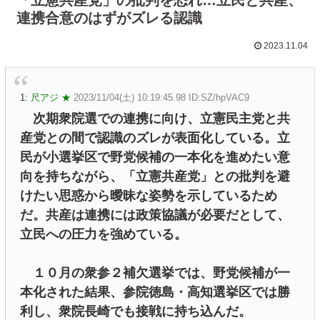
連携合意のはずがズレる認識
2023.11.04
1:
尺アジ ★
2023/11/04(土) 10:19:45.98 ID:SZ/hpVAC9
次期衆院選での連携に向け、立憲民主党と共
産党との間で認識のズレが表面化している。立
民が小選挙区で野党候補の一本化を進めたい意
向を持ちながら、「立憲共産党」との批判を避
けたい思惑から曖昧な姿勢を示しているため
だ。共産は連携には政策協議が必要だとして、
立民への圧力を強めている。
１０月の衆参２補欠選挙では、野党候補が一
本化された結果、参院徳島・高知選挙区では勝
利し、衆院長崎でも接戦に持ち込んだ。