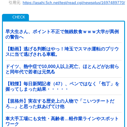
引用元:
https://asahi.5ch.net/test/read.cgi/newsplus/1697489770/
早大生さん、ポイント不正で無銭飲食ｗｗｗ大学が異例
の警告へ
【動画】逃げる判断はやっ！埼玉でスマホ運転のプリウ
スに当て逃げされる車載。
ドイツ、熱中症で10,000人以上死亡、ほとんどがお前ら
と同年代で若者は元気💪
【戦慄】毎日新聞記者（47）、ペンではなく「包丁」を
握ってしまった結果・・・・・
【規格外】実在する歴史上の人物で「こいつチートだ
ろ…」と思った奴あげてけ他
車大手工場にも女性・高齢者…軽作業ラインやスポット
ワーク