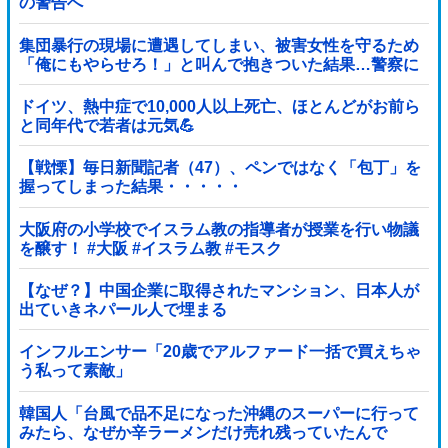
の警告へ
集団暴行の現場に遭遇してしまい、被害女性を守るため
「俺にもやらせろ！」と叫んで抱きついた結果…警察に
連行され〇〇扱いされる悲劇へ←機転を利かせた結果が
裏目に出すぎて惨事
ドイツ、熱中症で10,000人以上死亡、ほとんどがお前ら
と同年代で若者は元気💪
【戦慄】毎日新聞記者（47）、ペンではなく「包丁」を
握ってしまった結果・・・・・
大阪府の小学校でイスラム教の指導者が授業を行い物議
を醸す！ #大阪 #イスラム教 #モスク
【なぜ？】中国企業に取得されたマンション、日本人が
出ていきネパール人で埋まる
インフルエンサー「20歳でアルファード一括で買えちゃ
う私って素敵」
韓国人「台風で品不足になった沖縄のスーパーに行って
みたら、なぜか辛ラーメンだけ売れ残っていたんで