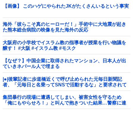
【画像】 このハゲにやられたJKがたくさんいるという事実
海外「彼らこそ真のヒーローだ！」手術中に大地震が起き
た熊本総合病院の映像を見た海外の反応
大阪府の小学校でイスラム教の指導者が授業を行い物議を
醸す！ #大阪 #イスラム教 #モスク
【なぜ？】中国企業に取得されたマンション、日本人が出
ていきネパール人で埋まる
|●|後輩記者に歩道橋近くで呼び止められた元毎日新聞記
者、「元毎日と名乗ってSNSで活動するな」と要求されて
しまい……
集団暴行の現場に遭遇してしまい、被害女性を守るため
「俺にもやらせろ！」と叫んで抱きついた結果…警察に連
行され〇〇扱いされる悲劇へ←機転を利かせた結果が裏目
に出すぎて惨事