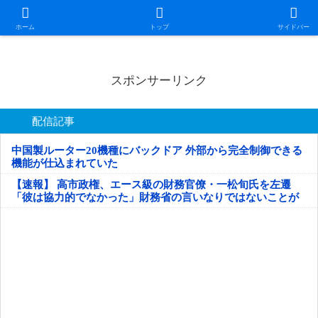
日本第一！ニュース録
ホーム
トップ
サイドバー
スポンサーリンク
配信記事
中国製ルーター20機種にバックドア 外部から完全制御できる
機能が仕込まれていた
【速報】 高市政権、エース級の財務官僚・一松旬氏を左遷
「彼は協力的でなかった」財務省の言いなりではないことが
判明