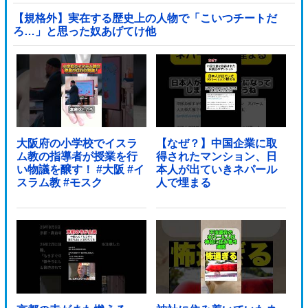
す…」
【規格外】実在する歴史上の人物で「こいつチートだ
ろ…」と思った奴あげてけ他
大阪府の小学校でイスラ
【なぜ？】中国企業に取
ム教の指導者が授業を行
得されたマンション、日
い物議を醸す！ #大阪 #イ
本人が出ていきネパール
スラム教 #モスク
人で埋まる