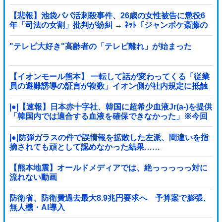
【悲報】池袋パパ活刺殺事件、26歳の女性被告に懲役6
年「司法の女割」批判が紛糾 → ﾈｯﾄ「ジャンポケ斎藤の
罪より軽くて草」ｗｗｗｗｗｗｗｗｗｗｗｗｗｗｗｗ
"テレビ大好き"高齢者の「テレビ離れ」が始まった
【イオンモール熊本】 一転して話が変わってくる「従業
員の避難誘導の証言が複数」イオン側が社内規定に抵触
していた疑い
|●|【速報】日本赤十字社、韓国に超希少血液Jr(a-)を提供
「韓国内では適合する血液を確保できなかった」※今回
で4回目
|●|防弾ガラスの件で誤情報を拡散した左派、間違いを指
摘されても頑として認めなかった結果……
【熊本地震】オールドメディアでは、絶っっっっっ対に
流れない動画
防衛省、防衛費過去最大8.9兆円要求へ 予算案で膨張、
無人機・AI導入