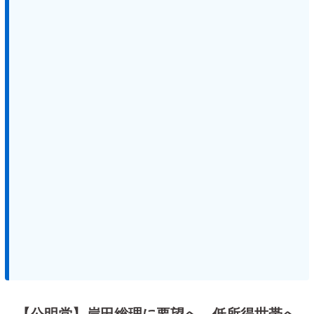
【公明党】岸田総理に要望へ 低所得世帯へ