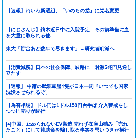
【速報】れいわ新選組、「いのちの党」に党名変更
【にじさんじ】鏑木近日中に入院予定、その前準備に血
を大量に取られる他
東大「貯金あと数年で尽きます」→研究者削減へ…
【消費減税】日本の社会保障、岐路に 財源5兆円見通し
立たず
【速報】 中露の武装軍艦4隻が日本一周『いつでも国家
沈没させられるぞ』
【為替相場】 ドル円は1ドル158円台半ば 介入警戒をし
つつ円売りが続行
|●|中国、止められないEV製造 売れず在庫山積み「売れ
たこと」にして補助金を騙し取る事案を思いつきが横行