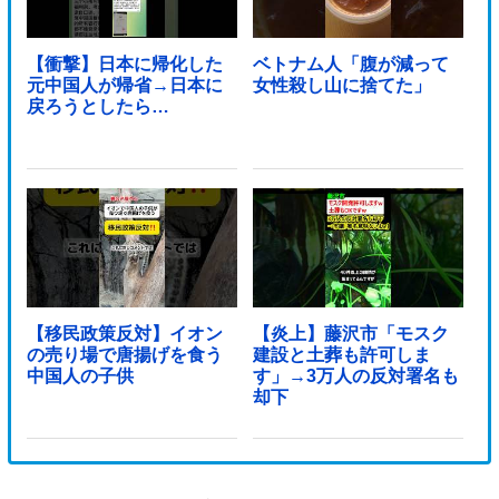
【衝撃】日本に帰化した
ベトナム人「腹が減って
元中国人が帰省→日本に
女性殺し山に捨てた」
戻ろうとしたら…
【移民政策反対】イオン
【炎上】藤沢市「モスク
の売り場で唐揚げを食う
建設と土葬も許可しま
中国人の子供
す」→3万人の反対署名も
却下