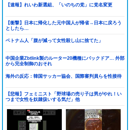
【速報】れいわ新選組、「いのちの党」に党名変更
【衝撃】日本に帰化した元中国人が帰省→日本に戻ろう
としたら…
ベトナム人「腹が減って女性殺し山に捨てた」
中国企業Zbtlink製のルーター20機種にバックドア… 外部
から完全制御のおそれ
海外の反応：韓国サッカー協会、国際審判員らを性接待
【悲報】フェミニスト「野球場の売り子は男がやれ！い
つまで女性を奴隷扱いする気だ」他