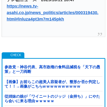
https://news.tv-
asahi.co.jp/news_politics/articles/000319430.
html#lnluza4pt3m7m145pkh
参政党・神谷代表、高市政権の食料品減税を「天下の愚
策」と一刀両断
【画像】お前らこの超美人容疑者が、整形か否か判定し
て！！→画像がこちらw w w w w w w w w w
従姉妹の娘が「ワイニートのジッジ（金持ち）」にやた
ら会いに来る理由ｗｗｗｗｗ