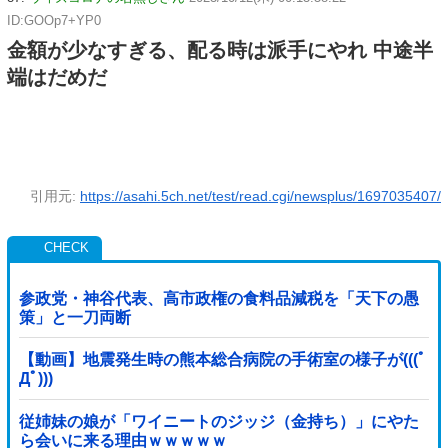
ID:GOOp7+YP0
金額が少なすぎる、配る時は派手にやれ 中途半
端はだめだ
引用元:
https://asahi.5ch.net/test/read.cgi/newsplus/1697035407/
参政党・神谷代表、高市政権の食料品減税を「天下の愚
策」と一刀両断
【動画】地震発生時の熊本総合病院の手術室の様子が(((ﾟ
Дﾟ)))
従姉妹の娘が「ワイニートのジッジ（金持ち）」にやた
ら会いに来る理由ｗｗｗｗｗ