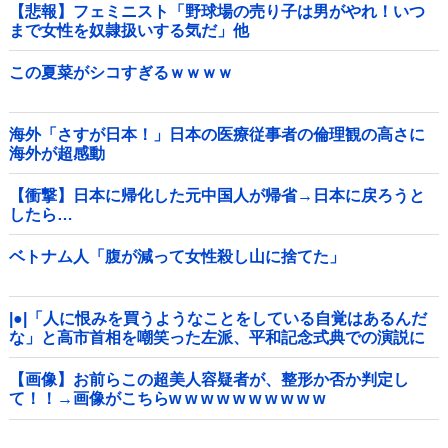
【悲報】フェミニスト「野球場の売り子は男がやれ！いつ
まで女性を奴隷扱いする気だ」他
この夏菜がシコすぎるｗｗｗｗ
海外「さすが日本！」日本の医療従事者の倫理観の高さに
海外が超感動
【衝撃】日本に帰化した元中国人が帰省→日本に戻ろうと
したら…
ベトナム人「腹が減って女性殺し山に捨てた」
|●|「人に恨みを買うようなことをしている自覚はあるんだ
な」と高市首相を嘲笑った左派、平和記念式典での演説に
ケチを付けるも……
【画像】お前らこの超美人容疑者が、整形か否か判定し
て！！→画像がこちらw w w w w w w w w w