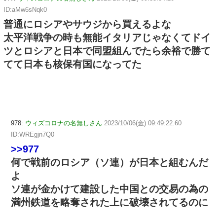
ID:aMw6sNqk0
普通にロシアやサウジから買えるよな
太平洋戦争の時も無能イタリアじゃなくてドイ
ツとロシアと日本で同盟組んでたら余裕で勝て
てて日本も核保有国になってた
978:
ウィズコロナの名無しさん
2023/10/06(金) 09:49:22.60
ID:WREgjn7Q0
>>977
何で戦前のロシア（ソ連）が日本と組むんだ
よ
ソ連が金かけて建設した中国との交易の為の
満州鉄道を略奪された上に破壊されてるのに