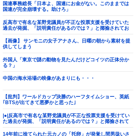
国連事務総長「日本よ、国連にお金がない。このままでは
国連が完全崩壊する。助けろ」
反高市で有名な某野党議員が不正な投票支援を受けていた
過去が発掘、「説明責任があるのでは？」と揶揄されてお
り……他
【画像】 サンモニの女子アナさん、日曜の朝から素材を提
供してしまう
外国人「東京で謎の動物を見たんだけどコイツの正体分か
る？」
中国の海水浴場の映像があまりにも・・・
【批判】ワールドカップ決勝のハーフタイムショー、英紙
｢BTSが出てきて悪夢かと思った｣
|●|反高市で有名な某野党議員が不正な投票支援を受けてい
た過去が発掘、「説明責任があるのでは？」と揶揄されて
おり……
14年前に捨てられた元カノの「托卵」が発覚し間男扱いさ