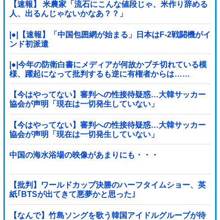
【速報】 米農家「流石にこんな値段じゃ、米作り辞める
人、出るんじゃないかなあ？？」
|●|【速報】「中国包囲網が始まる」日本はF-2戦闘機がイ
ンド初派遣
|●|今年の防衛白書にメディアが何故かブチ切れている模
様、躍起になって批判するも逆に有権者からは……
【今はやってない】審判への性接待疑惑…大韓サッカー
協会が声明「現在は一切発生していない」
【今はやってない】審判への性接待疑惑…大韓サッカー
協会が声明「現在は一切発生していない」
中国の海水浴場の映像があまりにも・・・
【批判】ワールドカップ決勝のハーフタイムショー、英
紙｢BTSが出てきて悪夢かと思った｣
【なんで】竹島ソングを歌う韓国アイドルグループが待