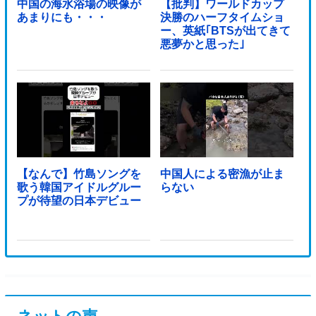
中国の海水浴場の映像が
【批判】ワールドカップ
あまりにも・・・
決勝のハーフタイムショ
ー、英紙｢BTSが出てきて
悪夢かと思った｣
【なんで】竹島ソングを
中国人による密漁が止ま
歌う韓国アイドルグルー
らない
プが待望の日本デビュー