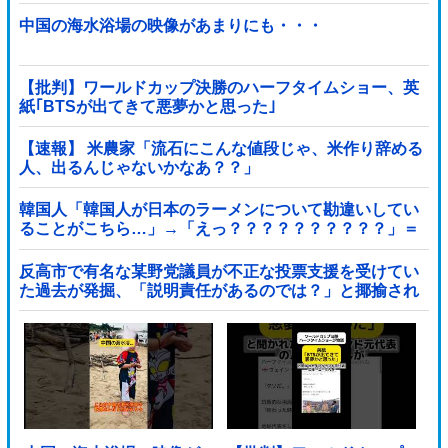
中国の海水浴場の映像があまりにも・・・
【批判】ワールドカップ決勝のハーフタイムショー、英
紙｢BTSが出てきて悪夢かと思った｣
【速報】 米農家「流石にこんな値段じゃ、米作り辞める
人、出るんじゃないかなあ？？」
韓国人「韓国人が日本のラーメンについて勘違いしてい
ることがこちら…」→「えっ？？？？？？？？？？」＝
韓国の反応
反高市で有名な某野党議員が不正な投票支援を受けてい
た過去が発掘、「説明責任があるのでは？」と揶揄され
ており……他