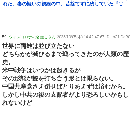
れた。妻の疑いの視線の中、昔捨てずに残していた『〇
〇』を持ち出した結果←修理屋のオッサンの技術力とノリ
が神すぎる
59:
ウィズコロナの名無しさん
2023/10/05(木) 14:42:47.67 ID:cbC1iDoR0
世界に両雄は並び立たない
どちらかが滅びるまで戦ってきたのが人類の歴
史。
米中戦争はいつかは起きるが
その形態が銃を打ち合う形とは限らない。
中国共産党さえ倒せばとりあえずは済むから。
しかし中共の後の支配者がより恐ろしいかもし
れないけど