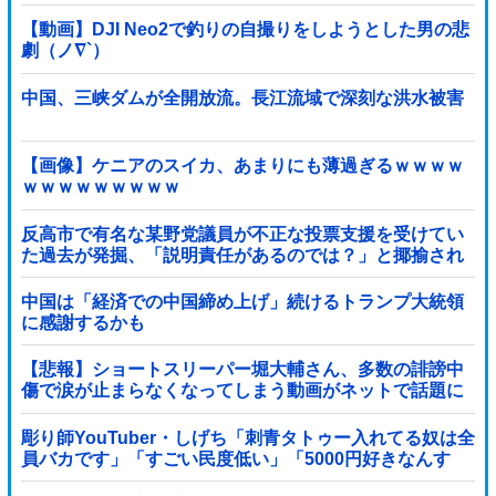
【動画】DJI Neo2で釣りの自撮りをしようとした男の悲
劇（ノ∇`）
中国、三峡ダムが全開放流。長江流域で深刻な洪水被害
【画像】ケニアのスイカ、あまりにも薄過ぎるｗｗｗｗ
ｗｗｗｗｗｗｗｗｗ
反高市で有名な某野党議員が不正な投票支援を受けてい
た過去が発掘、「説明責任があるのでは？」と揶揄され
ており……他
中国は「経済での中国締め上げ」続けるトランプ大統領
に感謝するかも
【悲報】ショートスリーパー堀大輔さん、多数の誹謗中
傷で涙が止まらなくなってしまう動画がネットで話題に
→ ………
彫り師YouTuber・しげち「刺青タトゥー入れてる奴は全
員バカです」「すごい民度低い」「5000円好きなんす
よ、バカって」