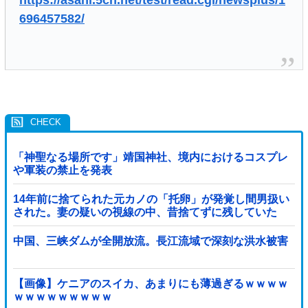
https://asahi.5ch.net/test/read.cgi/newsplus/1
696457582/
「神聖なる場所です」靖国神社、境内におけるコスプレ
や軍装の禁止を発表
14年前に捨てられた元カノの「托卵」が発覚し間男扱い
された。妻の疑いの視線の中、昔捨てずに残していた
『〇〇』を持ち出した結果←修理屋のオッサンの技術力
とノリが神すぎる
中国、三峡ダムが全開放流。長江流域で深刻な洪水被害
【画像】ケニアのスイカ、あまりにも薄過ぎるｗｗｗｗ
ｗｗｗｗｗｗｗｗｗ