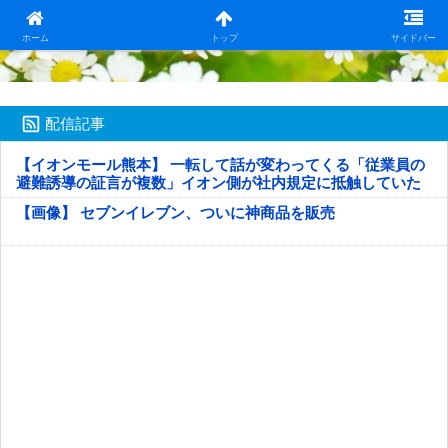
日本第一！ニュース録
ホーム
トップ
サイドバー
配信記事
【イオンモール熊本】 一転して話が変わってくる「従業員の
避難誘導の証言が複数」イオン側が社内規定に抵触していた
疑い
【画像】 セブンイレブン、ついに神商品を販売