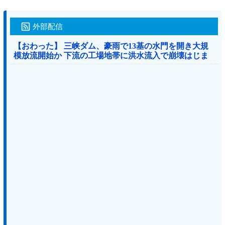
外部配信
【おわった】 三峡ダム、豪雨で13基の水門を開き大規
模放流開始か 下流の工場地帯に洪水流入で崩壊はじま
る