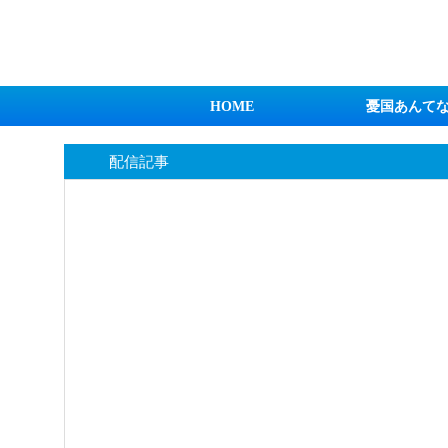
日本第一！ニュース録
HOME
憂国あんて
配信記事