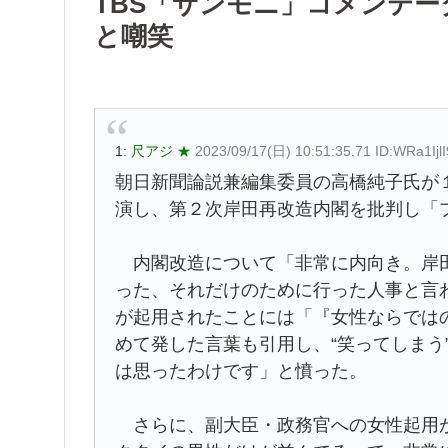
TBS「サンモニ」コメンテ
と嘲笑
1:
尺アジ ★
2023/09/17(日) 10:51:35.71 ID:WRa1IjlI
朝日新聞論説兼編集委員の高橋純子氏が
演し、第２次岸田再改造内閣を批判し「
内閣改造について「非常に内向き。岸田
った、それだけのために行った人事と言
が起用されたことには「『女性ならでは
めて発した言葉も引用し、“笑ってしまう
は思ったわけです」と憤った。
さらに、副大臣・政務官への女性起用が