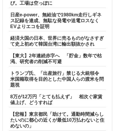
び。工場は空っぽに
日産e-power、無給油で1980km走行しギネ
ス記録を達成、無駄な発電や送電ロスなく
EVよりエコを証明
経済大国の日本、世界に売るものがなさすぎ
て史上初めて韓国台湾に輸出額抜かされ
【東大】2年連続赤字へ 「貯金」数年で枯
渇、研究者の削減不可避
トランプ氏、「出産旅行」禁じる大統領令
米国籍取得を目的とした中国人らの渡米を問
題視
8万が12万円「とても払えず」 相次ぐ家賃
値上げ、どうすれば
【悲報】東京都民「助けて。通勤時間減らし
たいのに都心の近くが最低10万払わないと住
めないの」