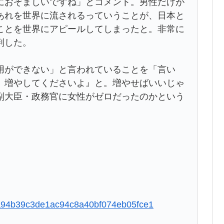
におぞましいですね」とコメント。男性だけが
あれを世界に流されるっていうことが、日本と
ことを世界にアピールしてしまったと。非常に
判した。
ができない」と言われていることを「言い
）増やしてくださいよ』と。増やせばいいじゃ
副大臣・政務官に女性がゼロだったのかという
c3fa94b39c3de1ac94c8a40bf074eb05fce1