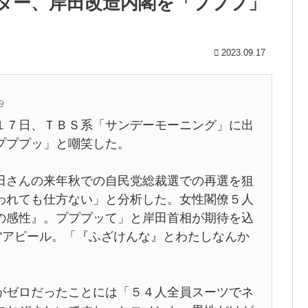
ーター、岸田改造内閣を「プププ」
2023.09.17
9
１７日、ＴＢＳ系「サンデーモーニング」に出
プププッ」と嘲笑した。
さんの来年秋での自民党総裁選での再選を狙
われても仕方ない」と分析した。女性閣僚５人
の感性』。プププッて」と岸田首相が期待を込
”アピール。「『ふざけんな』とわたしなんか
ゼロだったことには「５４人全員スーツでネ