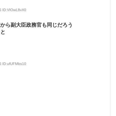
96 ID:VIOwL8vX0
だから副大臣政務官も同じだろう
こと
86 ID:ufUFMbs10