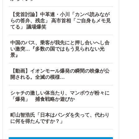
【党首討論】中革連・小川「カンペ読みなが
らの答弁、残念」 高市首相「ご自身もメモ見
てる」 議場爆笑
中国のバス、乗客が我先にと押し合いへし合
い激突…『多数の国ではもう見られない光
景』
【動画】イオンモール爆発の瞬間の映像が公
開される。全滅の模様…
シャチの激しい体当たり、マンボウが粉々に
「爆発」 捕食戦略か遊びか
町山智浩氏「日本はパンダを失って、代わり
に何を得たんですか？」