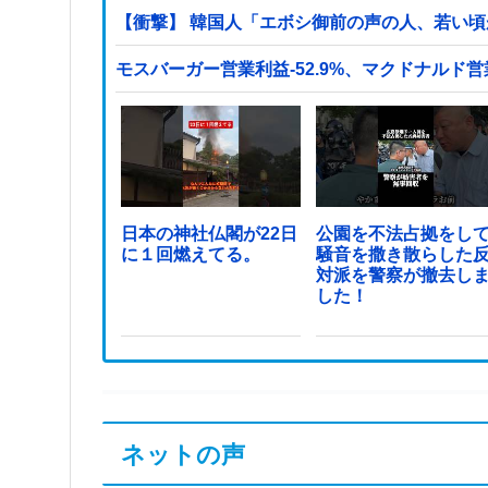
【衝撃】 韓国人「エボシ御前の声の人、若い
モスバーガー営業利益-52.9%、マクドナルド営業
日本の神社仏閣が22日
公園を不法占拠をし
に１回燃えてる。
騒音を撒き散らした
対派を警察が撤去し
した！
ネットの声