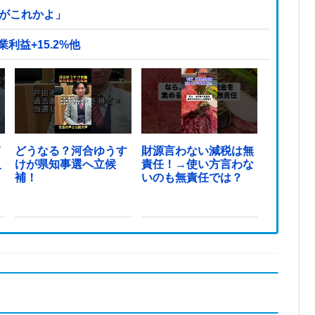
頃がこれかよ」
利益+15.2%他
て
どうなる？河合ゆうす
財源言わない減税は無
反
けが県知事選へ立候
責任！→使い方言わな
ま
補！
いのも無責任では？