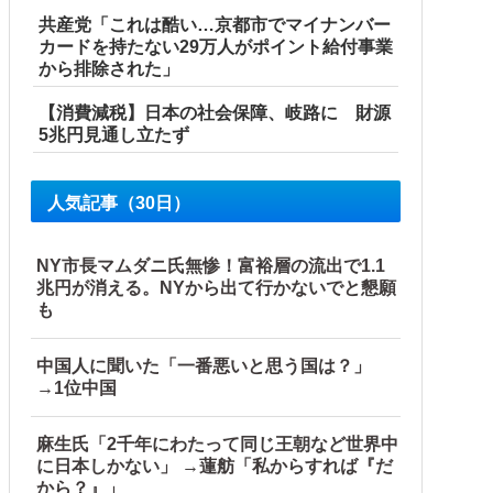
共産党「これは酷い…京都市でマイナンバー
カードを持たない29万人がポイント給付事業
から排除された」
【消費減税】日本の社会保障、岐路に 財源
5兆円見通し立たず
人気記事（30日）
NY市長マムダニ氏無惨！富裕層の流出で1.1
兆円が消える。NYから出て行かないでと懇願
も
中国人に聞いた「一番悪いと思う国は？」
→1位中国
麻生氏「2千年にわたって同じ王朝など世界中
に日本しかない」 →蓮舫「私からすれば『だ
から？』」