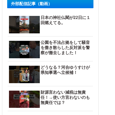
外部配信記事（動画）
日本の神社仏閣が22日に１
回燃えてる。
公園を不法占拠をして騒音
を撒き散らした反対派を警
察が撤去しました！
どうなる？河合ゆうすけが
県知事選へ立候補！
財源言わない減税は無責
任！→使い方言わないのも
無責任では？