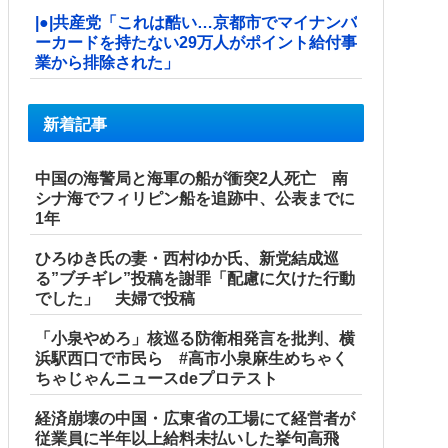
|●|共産党「これは酷い…京都市でマイナンバ
ーカードを持たない29万人がポイント給付事
業から排除された」
新着記事
中国の海警局と海軍の船が衝突2人死亡 南
シナ海でフィリピン船を追跡中、公表までに
1年
ひろゆき氏の妻・西村ゆか氏、新党結成巡
る”ブチギレ”投稿を謝罪「配慮に欠けた行動
でした」 夫婦で投稿
「小泉やめろ」核巡る防衛相発言を批判、横
浜駅西口で市民ら #高市小泉麻生めちゃく
ちゃじゃんニュースdeプロテスト
経済崩壊の中国・広東省の工場にて経営者が
従業員に半年以上給料未払いした挙句高飛