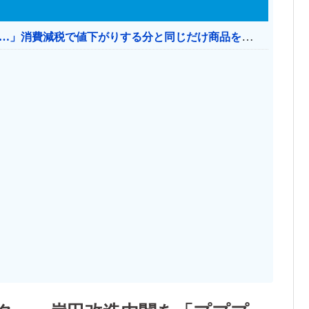
【消費税率1％】 「下げるのが筋なんですけど…」消費減税で値下がりする分と同じだけ商品を値上げして店頭価格を変えない店も