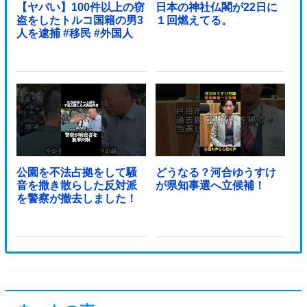
【ヤバい】100件以上の窃
日本の神社仏閣が22日に
盗をしたトルコ国籍の男3
１回燃えてる。
人を逮捕 #移民 #外国人
公園を不法占拠をして騒
どうなる？河合ゆうすけ
音を撒き散らした反対派
が県知事選へ立候補！
を警察が撤去しました！