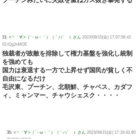
31:
<丶｀∀´>（´・ω・｀）（｀ハ´ ）さん
2023/09/15(金) 17:07:08.42
ID:iQg2nMOE
独裁者が政敵を排除して権力基盤を強化し統制
を強めても
国力は衰退する一方で上昇せず国民が貧しく不
自由になるだけ
毛沢東、プーチン、北朝鮮、チャベス、カダフ
ィ、ミャンマー、チャウシェスク・・・・
35:
<丶｀∀´>（´・ω・｀）（｀ハ´ ）さん
2023/09/15(金) 17:19:42.80