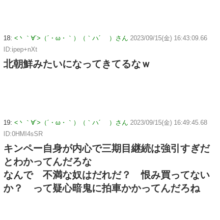
18:
<丶｀∀´>（´・ω・｀）（｀ハ´ ）さん
2023/09/15(金) 16:43:09.66
ID:ipep+nXt
北朝鮮みたいになってきてるなｗ
19:
<丶｀∀´>（´・ω・｀）（｀ハ´ ）さん
2023/09/15(金) 16:49:45.68
ID:0HMI4sSR
キンペー自身が内心で三期目継続は強引すぎだ
とわかってんだろな
なんで 不満な奴はだれだ？ 恨み買ってない
か？ って疑心暗鬼に拍車かかってんだろね