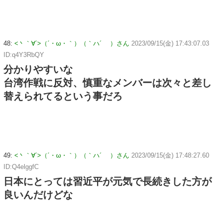
48:
<丶｀∀´>（´・ω・｀）（｀ハ´ ）さん
2023/09/15(金) 17:43:07.03
ID:q4Y3RbQY
分かりやすいな
台湾作戦に反対、慎重なメンバーは次々と差し
替えられてるという事だろ
49:
<丶｀∀´>（´・ω・｀）（｀ハ´ ）さん
2023/09/15(金) 17:48:27.60
ID:Q4elggfC
日本にとっては習近平が元気で長続きした方が
良いんだけどな