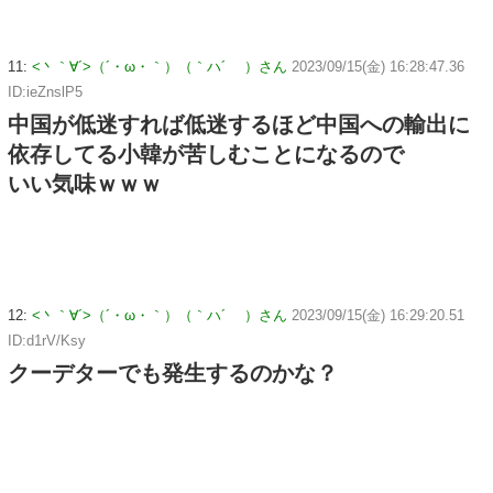
11:
<丶｀∀´>（´・ω・｀）（｀ハ´ ）さん
2023/09/15(金) 16:28:47.36
ID:ieZnslP5
中国が低迷すれば低迷するほど中国への輸出に
依存してる小韓が苦しむことになるので
いい気味ｗｗｗ
12:
<丶｀∀´>（´・ω・｀）（｀ハ´ ）さん
2023/09/15(金) 16:29:20.51
ID:d1rV/Ksy
クーデターでも発生するのかな？