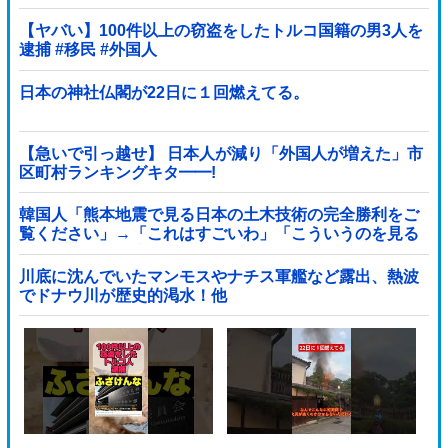
【ヤバい】100件以上の窃盗をしたトルコ国籍の男3人を
逮捕 #移民 #外国人
日本の神社仏閣が22日に１回燃えてる。
【急いで引っ越せ】 日本人が減り「外国人が増えた」市
区町村ランキングキタ━━!
韓国人「熊本地震で見る日本の土木技術の完全勝利をご
覧ください」→「これはすごいわ」「こういうのを見る
と日本人は何か適当に作る感じがしない・...
川底に沈んでいたマンモスやナチス軍艦など露出、熱波
でドナウ川が歴史的渇水！他