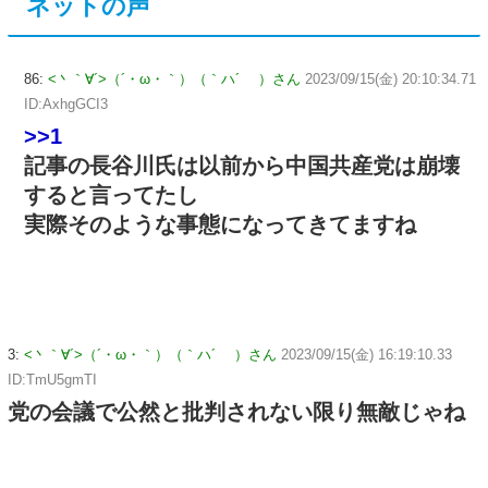
ネットの声
86:
<丶｀∀´>（´・ω・｀）（｀ハ´ ）さん
2023/09/15(金) 20:10:34.71
ID:AxhgGCI3
>>1
記事の長谷川氏は以前から中国共産党は崩壊
すると言ってたし
実際そのような事態になってきてますね
3:
<丶｀∀´>（´・ω・｀）（｀ハ´ ）さん
2023/09/15(金) 16:19:10.33
ID:TmU5gmTI
党の会議で公然と批判されない限り無敵じゃね