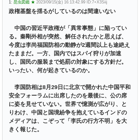
1:
昆虫図鑑 ★
2023/09/15(金) 16:13:42.99 ID:7+X3Siij
政権基盤を揺るがしているのは間違いない
中国の習近平政権が「異常事態」に陥ってい
る。秦剛外相が突然、解任されたかと思えば、
今度は李尚福国防相の動静が2週間以上も途絶え
たままだ。一方、国内ではスパイ狩りが加速
し、国民の服装まで処罰の対象にする方針だ。
いったい、何が起きているのか。
李国防相は8月29日に北京で開かれた中国平和
安全フォーラムに出席したのを最後に、公の席
に姿を見せていない。世界で憶測が広がり、と
りわけ、中国と国境紛争を抱えているインドの
メディアは、こぞって「李氏の行方不明」を大
きく報じた。