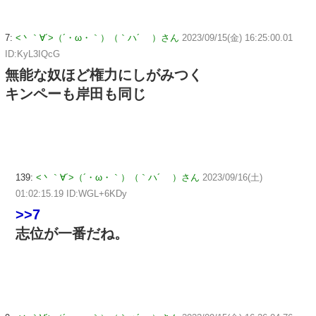
7:
<丶｀∀´>（´・ω・｀）（｀ハ´ ）さん
2023/09/15(金) 16:25:00.01
ID:KyL3IQcG
無能な奴ほど権力にしがみつく
キンペーも岸田も同じ
139:
<丶｀∀´>（´・ω・｀）（｀ハ´ ）さん
2023/09/16(土)
01:02:15.19 ID:WGL+6KDy
>>7
志位が一番だね。