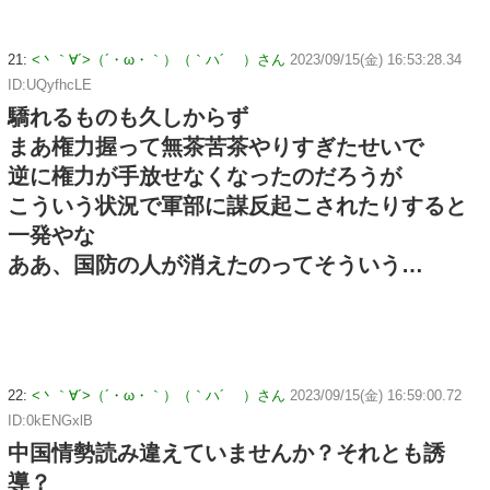
21:
<丶｀∀´>（´・ω・｀）（｀ハ´ ）さん
2023/09/15(金) 16:53:28.34
ID:UQyfhcLE
驕れるものも久しからず
まあ権力握って無茶苦茶やりすぎたせいで
逆に権力が手放せなくなったのだろうが
こういう状況で軍部に謀反起こされたりすると
一発やな
ああ、国防の人が消えたのってそういう…
22:
<丶｀∀´>（´・ω・｀）（｀ハ´ ）さん
2023/09/15(金) 16:59:00.72
ID:0kENGxlB
中国情勢読み違えていませんか？それとも誘
導？