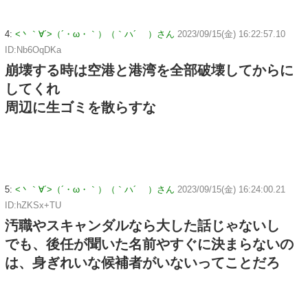
4:
<丶｀∀´>（´・ω・｀）（｀ハ´ ）さん
2023/09/15(金) 16:22:57.10
ID:Nb6OqDKa
崩壊する時は空港と港湾を全部破壊してからに
してくれ
周辺に生ゴミを散らすな
5:
<丶｀∀´>（´・ω・｀）（｀ハ´ ）さん
2023/09/15(金) 16:24:00.21
ID:hZKSx+TU
汚職やスキャンダルなら大した話じゃないし
でも、後任が聞いた名前やすぐに決まらないの
は、身ぎれいな候補者がいないってことだろ