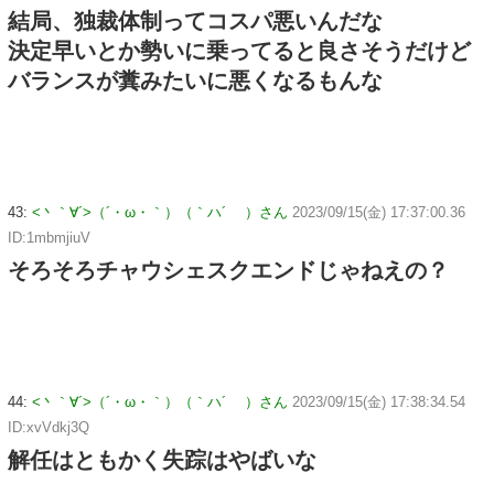
結局、独裁体制ってコスパ悪いんだな
決定早いとか勢いに乗ってると良さそうだけど
バランスが糞みたいに悪くなるもんな
43:
<丶｀∀´>（´・ω・｀）（｀ハ´ ）さん
2023/09/15(金) 17:37:00.36
ID:1mbmjiuV
そろそろチャウシェスクエンドじゃねえの？
44:
<丶｀∀´>（´・ω・｀）（｀ハ´ ）さん
2023/09/15(金) 17:38:34.54
ID:xvVdkj3Q
解任はともかく失踪はやばいな