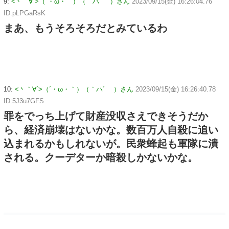
9:
<丶｀∀´>（´・ω・｀）（｀ハ´ ）さん
2023/09/15(金) 16:26:04.76
ID:pLPGaRsK
まあ、もうそろそろだとみているわ
10:
<丶｀∀´>（´・ω・｀）（｀ハ´ ）さん
2023/09/15(金) 16:26:40.78
ID:5J3u7GFS
罪をでっち上げて財産没収さえできそうだか
ら、経済崩壊はないかな。数百万人自殺に追い
込まれるかもしれないが。民衆蜂起も軍隊に潰
される。クーデターか暗殺しかないかな。