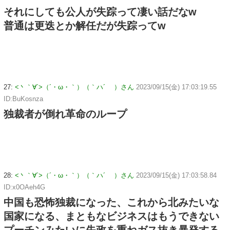
それにしても公人が失踪って凄い話だなw
普通は更迭とか解任だが失踪ってw
27:
<丶｀∀´>（´・ω・｀）（｀ハ´ ）さん
2023/09/15(金) 17:03:19.55
ID:BuKosnza
独裁者が倒れ革命のループ
28:
<丶｀∀´>（´・ω・｀）（｀ハ´ ）さん
2023/09/15(金) 17:03:58.84
ID:x0OAeh4G
中国も恐怖独裁になった、これから北みたいな
国家になる、まともなビジネスはもうできない
プーチンみたいに失政を重ねガス抜き暴発する