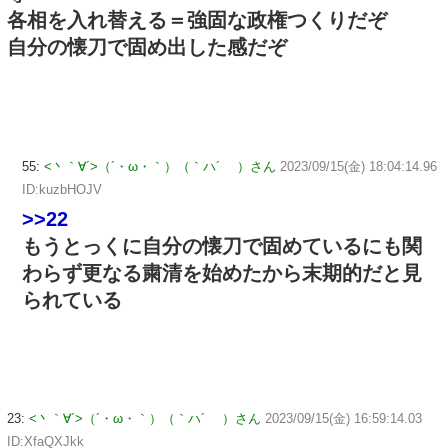
各相を入れ替える＝強固な政権つくりだぞ
自分の懐刀で固め出した感だぞ
55:
<丶｀∀´>（´・ω・｀）（｀ハ´ ）さん
2023/09/15(金) 18:04:14.96
ID:kuzbHOJV
>>22
もうとっくに自分の懐刀で固めているにも関
わらず更なる粛清を始めたから末期的だと見
られている
23:
<丶｀∀´>（´・ω・｀）（｀ハ´ ）さん
2023/09/15(金) 16:59:14.03
ID:XfaQXJkk