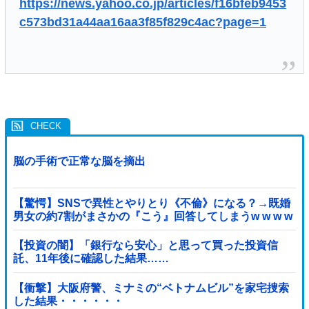
https://news.yahoo.co.jp/articles/f16bfeb9453
c573bd31a44aa16aa3f85f829c4ac?page=1
脳の手術で正常な脳を摘出
【驚愕】SNSで異性とやりとり《不倫》になる？→既婚
男女の約7割がまさかの『こう』回答してしまうw w w w
w w w w
【投資の闇】「銀行なら安心」と思って買った投資信
託、11年後に確認した結果……
【衝撃】大阪府警、ミナミの“ベトナムビル”を家宅捜索
した結果・・・・・・