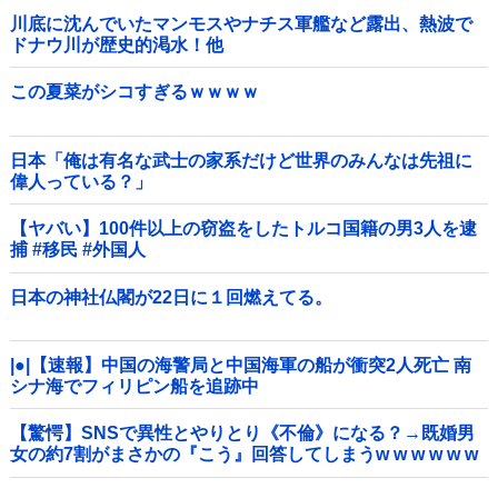
川底に沈んでいたマンモスやナチス軍艦など露出、熱波で
ドナウ川が歴史的渇水！他
この夏菜がシコすぎるｗｗｗｗ
日本「俺は有名な武士の家系だけど世界のみんなは先祖に
偉人っている？」
【ヤバい】100件以上の窃盗をしたトルコ国籍の男3人を逮
捕 #移民 #外国人
日本の神社仏閣が22日に１回燃えてる。
|●|【速報】中国の海警局と中国海軍の船が衝突2人死亡 南
シナ海でフィリピン船を追跡中
【驚愕】SNSで異性とやりとり《不倫》になる？→既婚男
女の約7割がまさかの『こう』回答してしまうw w w w w w
w w