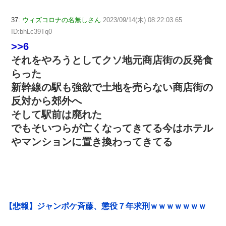
37:
ウィズコロナの名無しさん
2023/09/14(木) 08:22:03.65
ID:bhLc39Tq0
>>6
それをやろうとしてクソ地元商店街の反発食
らった
新幹線の駅も強欲で土地を売らない商店街の
反対から郊外へ
そして駅前は廃れた
でもそいつらが亡くなってきてる今はホテル
やマンションに置き換わってきてる
【悲報】ジャンポケ斉藤、懲役７年求刑ｗｗｗｗｗｗｗ