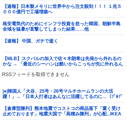
【速報】日本製メモリに世界中から注文殺到！！！ １兆５
０００億円で工場増築へ
格安電気代のためにインフラ投資を怠った韓国、朝鮮半島
全域を猛暑が直撃してしまった結果……他
【速報】 中国、ガチで逝く
【MLB】スクバルの加入で佐々木朗希は先発から外れるの
かな → 「最近のシーハンは酷いからこっちが先に外れるん
じゃないか」「魔法のグローブで好投が続いてるし佐々木
RSSフィードを取得できません
は残してほしいな」
|●|韓国人「大谷、25号・26号マルチホームランの大活
躍！」→「日本人打者はあんなに活躍してるのに…（ﾌﾞﾙﾌﾞ
ﾙ」＝韓国の反応
【倉庫型陳列】熊本地震でコストコの商品落下「重く受け
止めております」地震大国で「高積み陳列」が心配...IKEA
にも聞いた