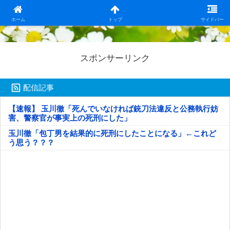
日本第一！ニュース録
ホーム
トップ
サイドバー
スポンサーリンク
配信記事
【速報】 玉川徹「死んでいなければ銃刀法違反と公務執行妨
害、警察官が事実上の死刑にした」
玉川徹「包丁男を結果的に死刑にしたことになる」←これど
う思う？？？