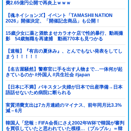
費2.65億円公開で再炎上ｗｗｗ
【魂ネイションズ】イベント「TAMASHII NATION
2026」開催決定、「開催記念商品」も公開！
15歳少女に薬と酒飲ませカラオケ店で性的暴行、動画撮
影 54歳無職を再逮捕 動画770本も見つかる
【速報】『有吉の夏休み』、とんでもない発表をしてし
まう！！！！！
【名古屋騒然】警察官に手を出す人物まで…一体何が起
きているのか #外国人 #共生社会 #japan
【日本に不満】パキスタン夫婦が日本で出産準備→日本
語話せないため病院に断られる
実質消費支出は7カ月連続のマイナス、前年同月比3.3%
減－6月
韓国人「悲報：FIFA会長にさえ2002年W杯で韓国が審判
を買収していたと思われていた模様…（ブルブル」＝韓