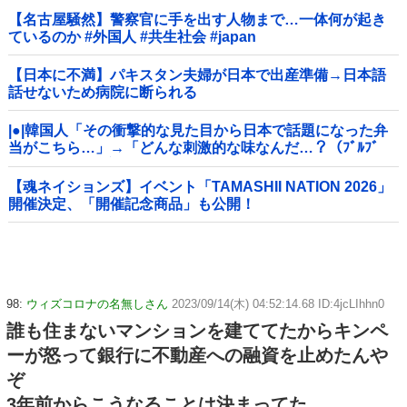
【名古屋騒然】警察官に手を出す人物まで…一体何が起き
ているのか #外国人 #共生社会 #japan
【日本に不満】パキスタン夫婦が日本で出産準備→日本語
話せないため病院に断られる
|●|韓国人「その衝撃的な見た目から日本で話題になった弁
当がこちら…」→「どんな刺激的な味なんだ…？（ﾌﾞﾙﾌﾞ
ﾙ」＝韓国の反応
【魂ネイションズ】イベント「TAMASHII NATION 2026」
開催決定、「開催記念商品」も公開！
98:
ウィズコロナの名無しさん
2023/09/14(木) 04:52:14.68 ID:4jcLIhhn0
誰も住まないマンションを建ててたからキンペ
ーが怒って銀行に不動産への融資を止めたんや
ぞ
3年前からこうなることは決まってた