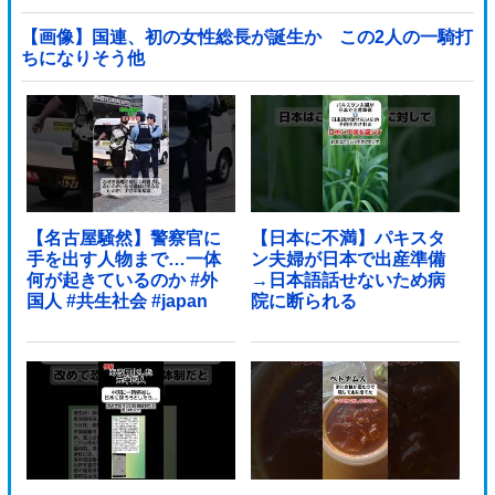
国の反応
【画像】国連、初の女性総長が誕生か この2人の一騎打
ちになりそう他
【名古屋騒然】警察官に
【日本に不満】パキスタ
手を出す人物まで…一体
ン夫婦が日本で出産準備
何が起きているのか #外
→日本語話せないため病
国人 #共生社会 #japan
院に断られる