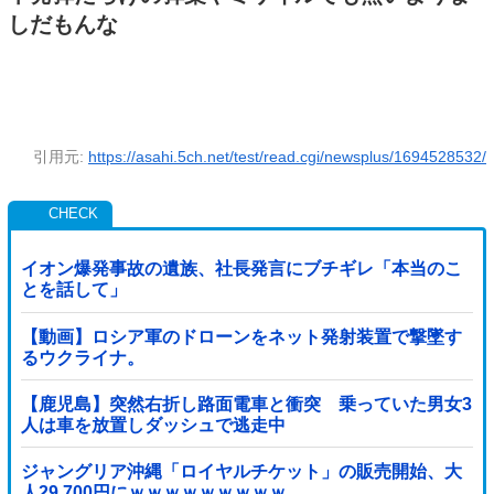
しだもんな
引用元:
https://asahi.5ch.net/test/read.cgi/newsplus/1694528532/
イオン爆発事故の遺族、社長発言にブチギレ「本当のこ
とを話して」
【動画】ロシア軍のドローンをネット発射装置で撃墜す
るウクライナ。
【鹿児島】突然右折し路面電車と衝突 乗っていた男女3
人は車を放置しダッシュで逃走中
ジャングリア沖縄「ロイヤルチケット」の販売開始、大
人29,700円にｗｗｗｗｗｗｗｗｗ