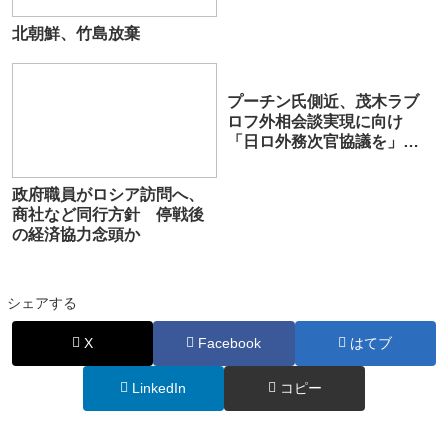
北朝鮮、竹島放棄
プーチン氏側近、茂木ラブ
ロフ外相会談実現に向け
「日ロ外務次官協議を」鈴
木宗男氏に提案「安倍プー
チン時代のレベルに戻す」
政府職員がロシア訪問へ、
商社など同行方針 停戦後
の経済協力念頭か
シェアする
X
Facebook
はてブ
LinkedIn
コピー