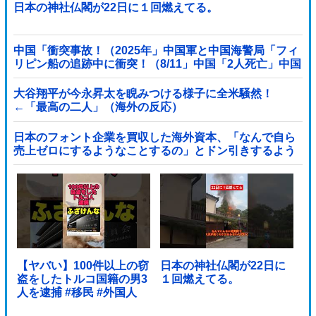
日本の神社仏閣が22日に１回燃えてる。
中国「衝突事故！（2025年」中国軍と中国海警局「フィ
リピン船の追跡中に衝突！（8/11」中国「2人死亡」中国
政府「1年間隠蔽」日本「隠蔽された事実報道！（2026
年」→
大谷翔平が今永昇太を睨みつける様子に全米騒然！
←「最高の二人」（海外の反応）
日本のフォント企業を買収した海外資本、「なんで自ら
売上ゼロにするようなことするの」とドン引きするよう
な方針転換を……他
【ヤバい】100件以上の窃
日本の神社仏閣が22日に
盗をしたトルコ国籍の男3
１回燃えてる。
人を逮捕 #移民 #外国人