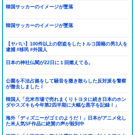
韓国サッカーのイメージが墜落
韓国サッカーのイメージが墜落
【ヤバい】100件以上の窃盗をしたトルコ国籍の男3人を
逮捕 #移民 #外国人
日本の神社仏閣が22日に１回燃えてる。
公園を不法占拠をして騒音を撒き散らした反対派を警察
が撤去しました！
韓国人「北米市場で売れまくりトヨタに続き日本のホン
ダやスズキも今年第2四半期に大幅な黒字を記録！」
→「あまりにも見事なV字回復‥」
海外「ディズニーがゴミのようだ！」日本がアニメ化し
た米人気SF作品に絶賛の声が殺到中