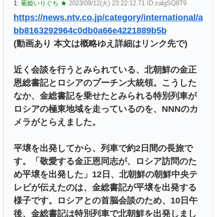
1:
菊姫いりぐち ★
2023/09/12(火) 23:22:12.71 ID:zalgSQ8T9
https://news.ntv.co.jp/category/international/a
bb8163292964c0db0a66e4221889b5b
(動画あり 本文は概略ゆえ詳細はリンク先で)
近く会談を行うとみられている、北朝鮮の金正
恩総書記とロシアのプーチン大統領。こうした
なか、金総書記を乗せたとみられる特別列車が
ロシアの極東地域を走っているのを、NNNのカ
メラがとらえました。
平壌を出発してから、列車で約2日間の長旅で
す。「敬愛する金正恩同志が、ロシア訪問のた
め平壌を出発した」12日、北朝鮮の朝鮮中央テ
レビが伝えたのは、金総書記が平壌を出発する
様子です。ロシアとの首脳会談のため、10日午
後、金総書記は特別列車で北朝鮮を出発しまし