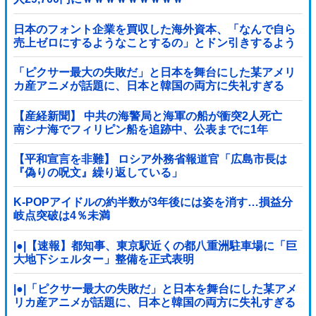
日本のフォント企業を買収した海外資本、「なんで自ら
売上ゼロにするようなことするの」とドン引きするよう
な方針転換を……他
「ピクサー最大の失敗だ」と日本を舞台にした某アメリ
カ産アニメが話題に、日本と韓国の両方に失礼すぎる
わ……
【産経新聞】 中共の海警局と海軍の船が衝突2人死亡
南シナ海でフィリピン船を追跡中、公表までに1年
【平和宣言を非難】 ロシア外務省報道官「広島市長は
『偽りの呪文』繰り返している」
K-POPアイドルの約半数が3年後には姿を消す…損益分
岐点突破は4％未満
|●|【速報】都知事、東京駅近くの都八重洲駐車場に「巨
大地下シェルター」整備を正式表明
|●|「ピクサー最大の失敗だ」と日本を舞台にした某アメ
リカ産アニメが話題に、日本と韓国の両方に失礼すぎる
わ……