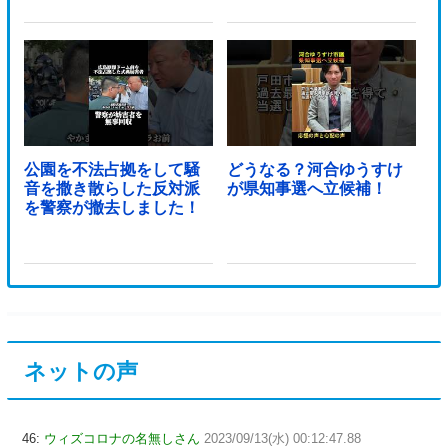
公園を不法占拠をして騒
どうなる？河合ゆうすけ
音を撒き散らした反対派
が県知事選へ立候補！
を警察が撤去しました！
ネットの声
46:
ウィズコロナの名無しさん
2023/09/13(水) 00:12:47.88