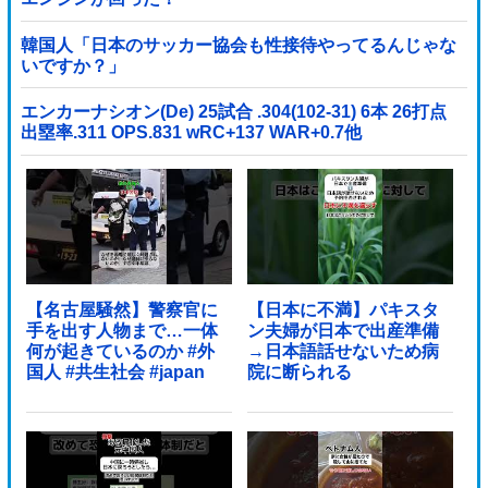
韓国人「日本のサッカー協会も性接待やってるんじゃな
いですか？」
エンカーナシオン(De) 25試合 .304(102-31) 6本 26打点
出塁率.311 OPS.831 wRC+137 WAR+0.7他
【名古屋騒然】警察官に
【日本に不満】パキスタ
手を出す人物まで…一体
ン夫婦が日本で出産準備
何が起きているのか #外
→日本語話せないため病
国人 #共生社会 #japan
院に断られる