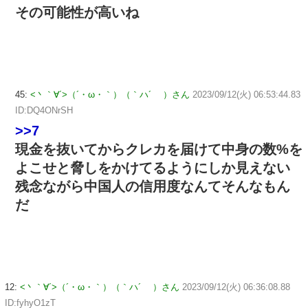
その可能性が高いね
45:
<丶｀∀´>（´・ω・｀）（｀ハ´ ）さん
2023/09/12(火) 06:53:44.83
ID:DQ4ONrSH
>>7
現金を抜いてからクレカを届けて中身の数%を
よこせと脅しをかけてるようにしか見えない
残念ながら中国人の信用度なんてそんなもん
だ
12:
<丶｀∀´>（´・ω・｀）（｀ハ´ ）さん
2023/09/12(火) 06:36:08.88
ID:fyhyO1zT