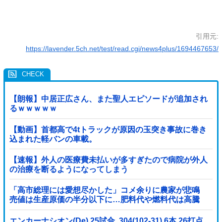
引用元:
https://lavender.5ch.net/test/read.cgi/news4plus/1694467653/
【朗報】中居正広さん、また聖人エピソードが追加され
るｗｗｗｗｗ
【動画】首都高で4tトラックが原因の玉突き事故に巻き
込まれた軽バンの車載。
【速報】外人の医療費未払いが多すぎたので病院が外人
の治療を断るようになってしまう
「高市総理には愛想尽かした」コメ余りに農家が悲鳴
売値は生産原価の半分以下に…肥料代や燃料代は高騰
「今年でやめる」農家も
エンカーナシオン(De) 25試合 .304(102-31) 6本 26打点