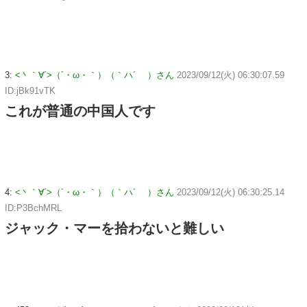
3:
<丶｀∀´>（´・ω・｀）（｀ハ´ ）さん
2023/09/12(火) 06:30:07.59
ID:jBk91vTK
これが普通の中国人です
4:
<丶｀∀´>（´・ω・｀）（｀ハ´ ）さん
2023/09/12(火) 06:30:25.14
ID:P3BchMRL
ジャック・マーを拾わないと難しい