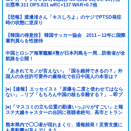
出塁率.311 OPS.831 wRC+137 WAR+0.7他
【悲報】渡邊渚さん「キスしろよ」のヤジでPTSD発症
時の状態に逆戻り
【韓国の得意技】 韓国サッカー協会 2011～12年に国際
審判員らを性接待
中国とロシア海軍艦艇4隻が日本列島を一周…防衛省が全
航路を公開！
「あきれてモノが言えない」「国を維持できるの？」外
国人の永住許可要件の厳格化で在日中国人の本音は？
|●|【速報】エッセイスト「原爆を二度と使わせてはなら
ない」→リプ「もちろん中国の核も非難する？」→即ブ
ロック
|●|「マスコミの立ち位置の勘違いっぷりがすごい」と報
ステ大越キャスターの台詞に視聴者絶句、高市とトラン
プを同列視させようという思惑がひしひしと
熊本県内で◯◯者が現れまくり、通報頻発！災害支援に
も悪影響が及んでしまう…