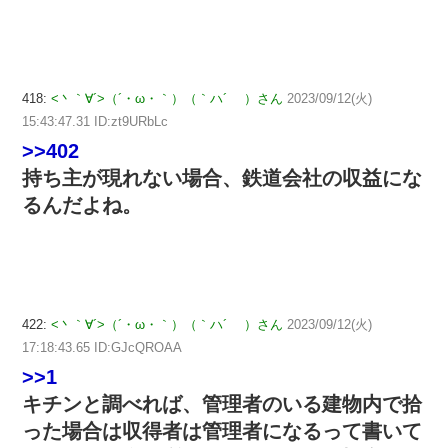
418:
<丶｀∀´>（´・ω・｀）（｀ハ´ ）さん
2023/09/12(火)
15:43:47.31 ID:zt9URbLc
>>402
持ち主が現れない場合、鉄道会社の収益にな
るんだよね。
422:
<丶｀∀´>（´・ω・｀）（｀ハ´ ）さん
2023/09/12(火)
17:18:43.65 ID:GJcQROAA
>>1
キチンと調べれば、管理者のいる建物内で拾
った場合は収得者は管理者になるって書いて