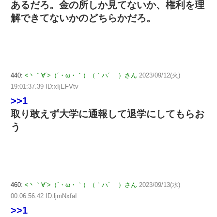
あるだろ。金の所しか見てないか、権利を理
解できてないかのどちらかだろ。
440:
<丶｀∀´>（´・ω・｀）（｀ハ´ ）さん
2023/09/12(火)
19:01:37.39 ID:xIjEFVtv
>>1
取り敢えず大学に通報して退学にしてもらお
う
460:
<丶｀∀´>（´・ω・｀）（｀ハ´ ）さん
2023/09/13(水)
00:06:56.42 ID:ljmNxfaI
>>1