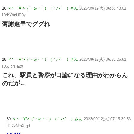
16:
<丶｀∀´>（´・ω・｀）（｀ハ´ ）さん
2023/09/12(火) 06:38:43.01
ID:hY9nUP0y
薄謝進呈でググれ
18:
<丶｀∀´>（´・ω・｀）（｀ハ´ ）さん
2023/09/12(火) 06:39:25.91
ID:oR7fHi29
これ、駅員と警察が口論になる理由がわからん
のだが…
80:
<丶｀∀´>（´・ω・｀）（｀ハ´ ）さん
2023/09/12(火) 07:15:39.53
ID:2zNmXIgd