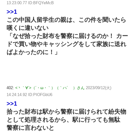
13:23:00.77 ID:BFQYeMcB
>>1
この中国人留学生の親は、この件を聞いたら
嘆くに違いない
「なぜ拾った財布を警察に届けるのか！ カー
ドで買い物やキャッシングをして家族に送れ
ばよかったのに！」
402:
<丶｀∀´>（´・ω・｀）（｀ハ´ ）さん
2023/09/12(火)
14:24:14.92 ID:PIOFGbU6
>>1
拾った財布は駅から警察に届けられて紛失物
として処理されるから、駅に行っても無駄
警察に言わないと