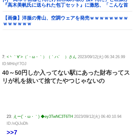
『高木美帆氏に送られた包丁セット』に激怒、「こんな首
相は見たことがない」と言い張るも……
【画像】洋服の青山、空調ウェアを発売ｗｗｗｗｗｗｗｗ
ｗｗｗｗｗｗ
7:
<丶｀∀´>（´・ω・｀）（｀ハ´ ）さん
2023/09/12(火) 06:34:26.99
ID:MH/qY7OJ
40～50円しか入ってない駅にあった財布ってス
リが札を抜いて捨てたやつじゃないの
23:
えー(´・ω・｀) ◆ey3TwNC3T6TH
2023/09/12(火) 06:40:10.94
ID:/nQiJoDh
>>7