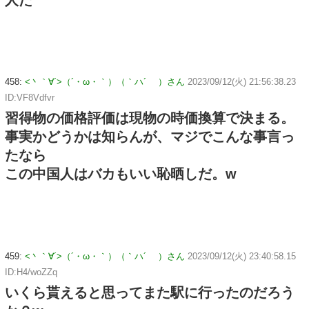
458:
<丶｀∀´>（´・ω・｀）（｀ハ´ ）さん
2023/09/12(火) 21:56:38.23
ID:VF8Vdfvr
習得物の価格評価は現物の時価換算で決まる。
事実かどうかは知らんが、マジでこんな事言っ
たなら
この中国人はバカもいい恥晒しだ。w
459:
<丶｀∀´>（´・ω・｀）（｀ハ´ ）さん
2023/09/12(火) 23:40:58.15
ID:H4/woZZq
いくら貰えると思ってまた駅に行ったのだろう