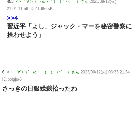
453:
<丶｀∀´>（´・ω・｀）（｀ハ´ ）さん
2023/09/12(火)
21:01:11.59 ID:ZTdIFzsK
>>4
習近平「よし、ジャック・マーを秘密警察に
拾わせよう」
6:
<丶｀∀´>（´・ω・｀）（｀ハ´ ）さん
2023/09/12(火) 06:33:21.54
ID:polgjs/8
さっきの日銀総裁拾ったわ