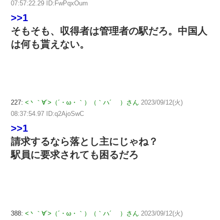
07:57:22.29 ID:FwPqxOum
>>1
そもそも、収得者は管理者の駅だろ。中国人
は何も貰えない。
227:
<丶｀∀´>（´・ω・｀）（｀ハ´ ）さん
2023/09/12(火)
08:37:54.97 ID:q2AjoSwC
>>1
請求するなら落とし主にじゃね？
駅員に要求されても困るだろ
388:
<丶｀∀´>（´・ω・｀）（｀ハ´ ）さん
2023/09/12(火)