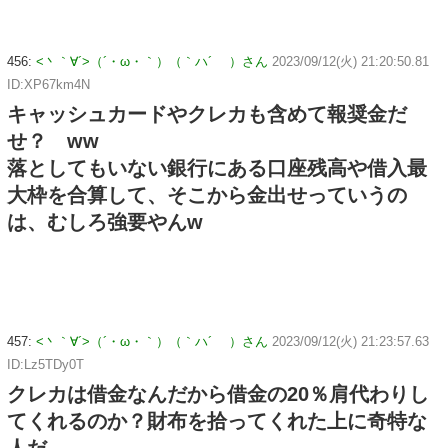
456:
<丶｀∀´>（´・ω・｀）（｀ハ´ ）さん
2023/09/12(火) 21:20:50.81
ID:XP67km4N
キャッシュカードやクレカも含めて報奨金だ
せ？ ww
落としてもいない銀行にある口座残高や借入最
大枠を合算して、そこから金出せっていうの
は、むしろ強要やんw
457:
<丶｀∀´>（´・ω・｀）（｀ハ´ ）さん
2023/09/12(火) 21:23:57.63
ID:Lz5TDy0T
クレカは借金なんだから借金の20％肩代わりし
てくれるのか？財布を拾ってくれた上に奇特な
人だ