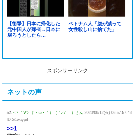
【衝撃】日本に帰化した
ベトナム人「腹が減って
元中国人が帰省→日本に
女性殺し山に捨てた」
戻ろうとしたら…
スポンサーリンク
ネットの声
52:
<丶｀∀´>（´・ω・｀）（｀ハ´ ）さん
2023/09/12(火) 06:57:57.48
ID:G1wayprl
>>1