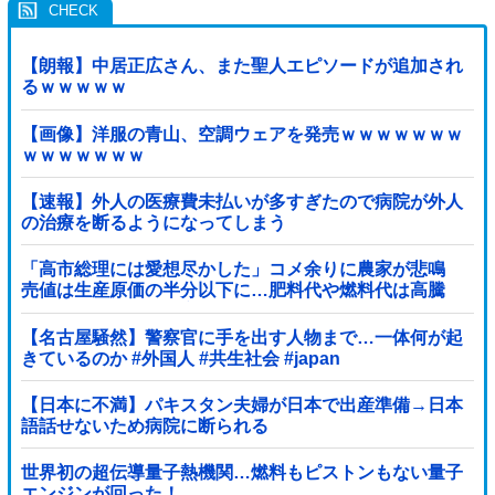
【朗報】中居正広さん、また聖人エピソードが追加され
るｗｗｗｗｗ
【画像】洋服の青山、空調ウェアを発売ｗｗｗｗｗｗｗ
ｗｗｗｗｗｗｗ
【速報】外人の医療費未払いが多すぎたので病院が外人
の治療を断るようになってしまう
「高市総理には愛想尽かした」コメ余りに農家が悲鳴
売値は生産原価の半分以下に…肥料代や燃料代は高騰
「今年でやめる」農家も
【名古屋騒然】警察官に手を出す人物まで…一体何が起
きているのか #外国人 #共生社会 #japan
【日本に不満】パキスタン夫婦が日本で出産準備→日本
語話せないため病院に断られる
世界初の超伝導量子熱機関…燃料もピストンもない量子
エンジンが回った！