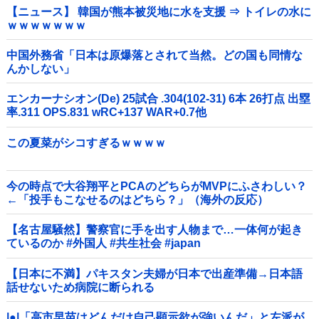
【ニュース】 韓国が熊本被災地に水を支援 ⇒ トイレの水に
ｗｗｗｗｗｗｗ
中国外務省「日本は原爆落とされて当然。どの国も同情な
んかしない」
エンカーナシオン(De) 25試合 .304(102-31) 6本 26打点 出塁
率.311 OPS.831 wRC+137 WAR+0.7他
この夏菜がシコすぎるｗｗｗｗ
今の時点で大谷翔平とPCAのどちらがMVPにふさわしい？
←「投手もこなせるのはどちら？」（海外の反応）
【名古屋騒然】警察官に手を出す人物まで…一体何が起き
ているのか #外国人 #共生社会 #japan
【日本に不満】パキスタン夫婦が日本で出産準備→日本語
話せないため病院に断られる
|●|「高市早苗はどんだけ自己顕示欲が強いんだ」と左派が