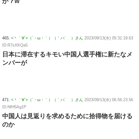
か？w
465:
<丶｀∀´>（´・ω・｀）（｀ハ´ ）さん
2023/09/13(水) 05:31:19.63
ID:R7sXKQa5
日本に滞在するキモい中国人選手権に新たなメ
ンバーが
471:
<丶｀∀´>（´・ω・｀）（｀ハ´ ）さん
2023/09/13(水) 06:56:23.56
ID:NfH5Ag1P
中国人は見返りを求めるために拾得物を届ける
のか