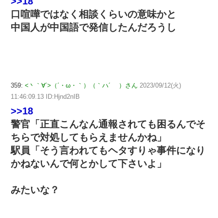
>>18
口喧嘩ではなく相談くらいの意味かと
中国人が中国語で発信したんだろうし
359:
<丶｀∀´>（´・ω・｀）（｀ハ´ ）さん
2023/09/12(火)
11:46:09.13 ID:Hjnd2nIB
>>18
警官「正直こんなん通報されても困るんでそ
ちらで対処してもらえませんかね」
駅員「そう言われてもヘタすりゃ事件になり
かねないんで何とかして下さいよ」
みたいな？