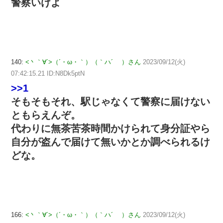
警察いけよ
140:
<丶｀∀´>（´・ω・｀）（｀ハ´ ）さん
2023/09/12(火)
07:42:15.21 ID:N8Dk5ptN
>>1
そもそもそれ、駅じゃなくて警察に届けない
ともらえんぞ。
代わりに無茶苦茶時間かけられて身分証やら
自分が盗んで届けて無いかとか調べられるけ
どな。
166:
<丶｀∀´>（´・ω・｀）（｀ハ´ ）さん
2023/09/12(火)