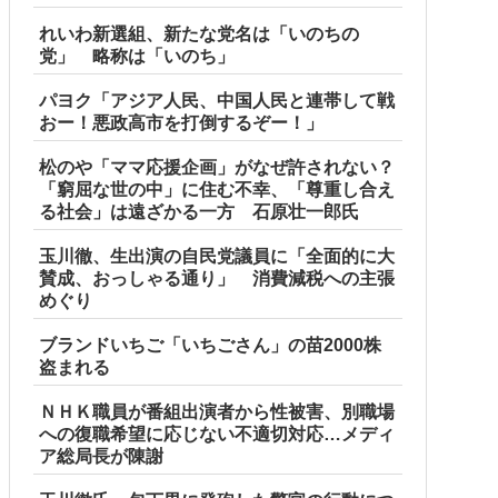
れいわ新選組、新たな党名は「いのちの
党」 略称は「いのち」
パヨク「アジア人民、中国人民と連帯して戦
おー！悪政高市を打倒するぞー！」
松のや「ママ応援企画」がなぜ許されない？
「窮屈な世の中」に住む不幸、「尊重し合え
る社会」は遠ざかる一方 石原壮一郎氏
玉川徹、生出演の自民党議員に「全面的に大
賛成、おっしゃる通り」 消費減税への主張
めぐり
ブランドいちご「いちごさん」の苗2000株
盗まれる
ＮＨＫ職員が番組出演者から性被害、別職場
への復職希望に応じない不適切対応…メディ
ア総局長が陳謝