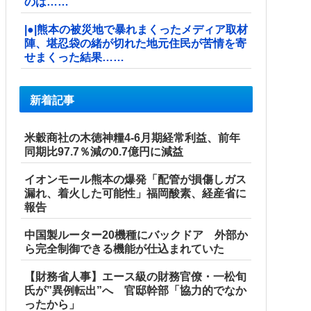
のは……
|●|熊本の被災地で暴れまくったメディア取材
陣、堪忍袋の緒が切れた地元住民が苦情を寄
せまくった結果……
新着記事
米穀商社の木徳神糧4-6月期経常利益、前年
同期比97.7％減の0.7億円に減益
イオンモール熊本の爆発「配管が損傷しガス
漏れ、着火した可能性」福岡酸素、経産省に
報告
中国製ルーター20機種にバックドア 外部か
ら完全制御できる機能が仕込まれていた
【財務省人事】エース級の財務官僚・一松旬
氏が”異例転出”へ 官邸幹部「協力的でなか
ったから」