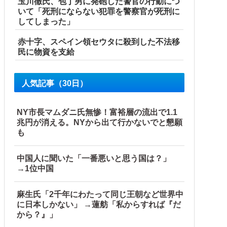
玉川徹氏、包丁男に発砲した警官の行動につ
いて「死刑にならない犯罪を警察官が死刑に
してしまった」
赤十字、スペイン領セウタに殺到した不法移
民に物資を支給
人気記事（30日）
NY市長マムダニ氏無惨！富裕層の流出で1.1
兆円が消える。NYから出て行かないでと懇願
も
中国人に聞いた「一番悪いと思う国は？」
→1位中国
麻生氏「2千年にわたって同じ王朝など世界中
に日本しかない」 →蓮舫「私からすれば『だ
から？』」