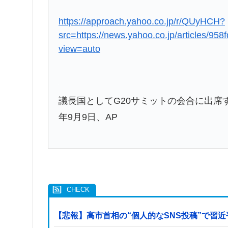
https://approach.yahoo.co.jp/r/QUyHCH?
src=https://news.yahoo.co.jp/articles/9
view=auto
議長国としてG20サミットの会合に出席
年9月9日、AP
【悲報】高市首相の“個人的なSNS投稿”で習