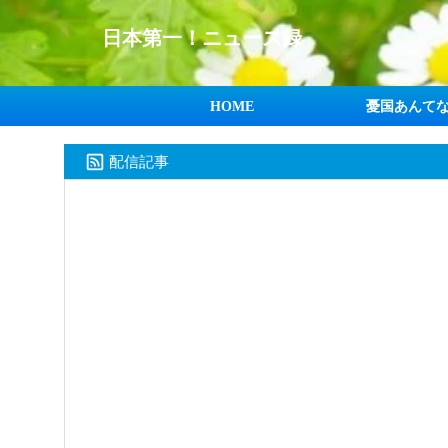
日本第一！ニュース録
HOME
憂国あんて
配信記事