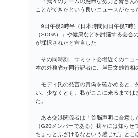
「我々のチームの懸命な努力と皆さんの
ことができたという良いニュースがたっ
9日午後3時半（日本時間同日午後7時
（SDGs）」や健康などを討議する会合
が採択されたと宣言した。
その同時刻、サミット会場近くのニュー
本の外務省が同行記者に、岸田文雄首相
モディ氏の発言の真偽を確かめると、外
い。少なくとも、私がここに来るまでは
た。
ある交渉関係者は「首脳声明に合意した
（G20メンバーである）我々には知らせ
ちょっとふざけるなという感じだ」とこ