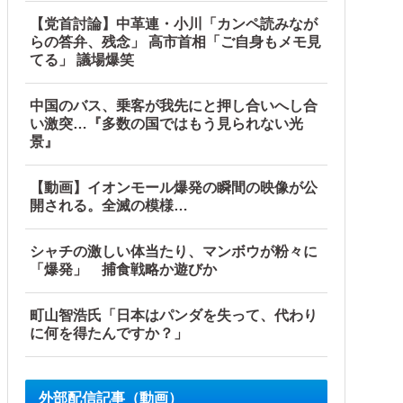
【党首討論】中革連・小川「カンペ読みなが
らの答弁、残念」 高市首相「ご自身もメモ見
てる」 議場爆笑
中国のバス、乗客が我先にと押し合いへし合
い激突…『多数の国ではもう見られない光
景』
【動画】イオンモール爆発の瞬間の映像が公
開される。全滅の模様…
シャチの激しい体当たり、マンボウが粉々に
「爆発」 捕食戦略か遊びか
町山智浩氏「日本はパンダを失って、代わり
に何を得たんですか？」
外部配信記事（動画）