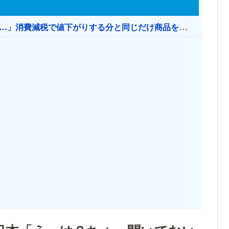
【消費税率1％】 「下げるのが筋なんですけど…」消費減税で値下がりする分と同じだけ商品を値上げして店頭価格を変えない店も