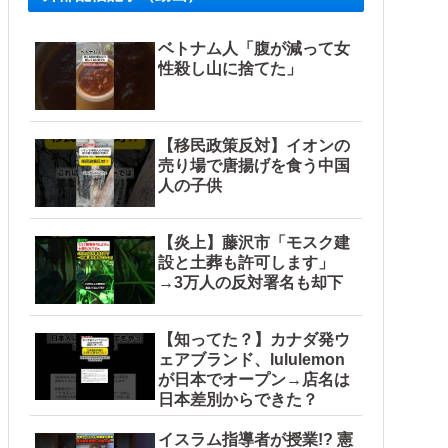
ベトナム人「腹が減って女
性殺し山に捨てた」
【移民政策反対】イオンの
売り場で唐揚げを食う中国
人の子供
【炎上】藤沢市「モスク建
設と土葬も許可します」
→3万人の反対署名も却下
【知ってた？】カナダ発ウ
ェアブランド、lululemon
が日本でオープン→店名は
日本差別からできた？
イスラム指導者が授業!? 憲