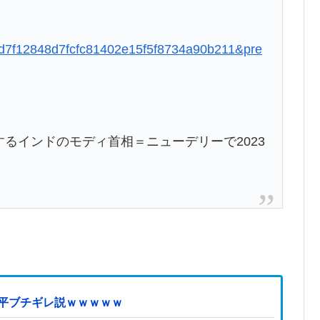
58fd7f12848d7fcfc81402e15f5f8734a90b211&pre
するインドのモディ首相＝ニューデリーで2023
近平ブチギレ説ｗｗｗｗｗ