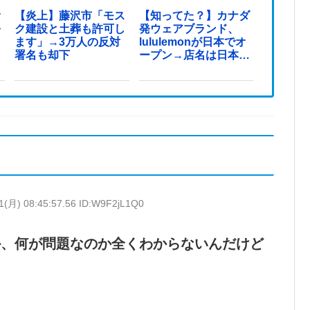
オ
【炎上】藤沢市「モス
【知ってた？】カナダ
を
ク建設と土葬も許可し
発ウェアブランド、
ます」→3万人の反対
lululemonが日本でオ
署名も却下
ープン→店名は日本差
別からできた？
1(月) 08:45:57.56 ID:W9F2jL1Q0
か、何が問題なのか全くわからないんだけど