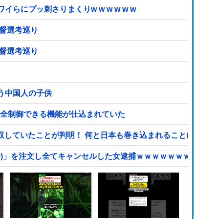
にブッ刺さりまくりw w w w w w
ー協会を家宅捜索 代表監督選考巡り
ー協会を家宅捜索 代表監督選考巡り
う中国人の子供
完全制御できる機能が仕込まれていた
収していたことが判明！ 何と日本も巻き込まれることに
分)」を注文し全てキャンセルした女逮捕ｗｗｗｗｗｗｗｗ他