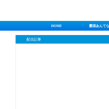
日本第一！ニュース録
HOME
憂国あんて
配信記事