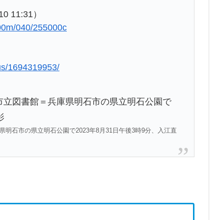
0 11:31）
0/00m/040/255000c
lus/1694319953/
石市の県立明石公園で2023年8月31日午後3時9分、入江直