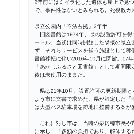
2年前にはミイラ化した遺体も屋上で見
で、事件性はないとみられる。死後数カ
県立公園内「不法占拠」3年半
旧図書館は1974年、県の設置許可を得
ートル。当初は同時開館した隣接の県立
ず、それらサービスを補う施設として稼
書館移転に伴い2016年10月に閉館。17
「あかしふるさと図書館」として期間限
後は未使用のままだ。
県は21年10月、設置許可の更新期限と
よう市に文書で求めた。県が策定した「明
は大型バス駐車場を跡地に整備する案が
これに対し市は、当時の泉房穂市長や市
に示し、「多額の負担であり、解体する