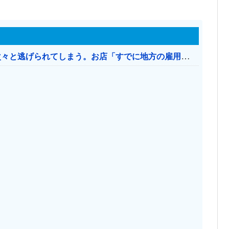
日本のお店、時給1500円でもミャンマー人に次々と逃げられてしまう。お店「すでに地方の雇用は崩壊」