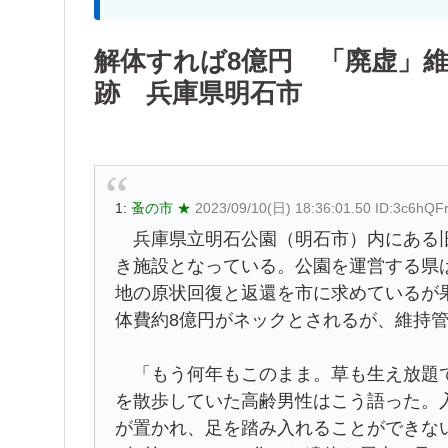
解体すれば8億円 「廃虚」維
跡 兵庫県明石市
1:
蚤の市 ★
2023/09/10(日) 18:36:01.50 ID:3c6hQF
兵庫県立明石公園（明石市）内にある旧
き施設となっている。公園を運営する県は
地の原状回復と返還を市に求めているが
体費約8億円がネックとされるが、維持管
「もう何年もこのまま。草も生え放題で
を散歩していた高齢男性はこう語った。
が置かれ、足を踏み入れることができな