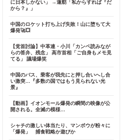
に日本しかない」 →蓮舫「私からすれば『だ
から？』」
中国のロケット打ち上げ失敗！山に堕ちて大
爆発🚀💥
【党首討論】中革連・小川「カンペ読みなが
らの答弁、残念」 高市首相「ご自身もメモ見
てる」 議場爆笑
中国のバス、乗客が我先にと押し合いへし合
い激突…『多数の国ではもう見られない光
景』
【動画】イオンモール爆発の瞬間の映像が公
開される。全滅の模様…
シャチの激しい体当たり、マンボウが粉々に
「爆発」 捕食戦略か遊びか