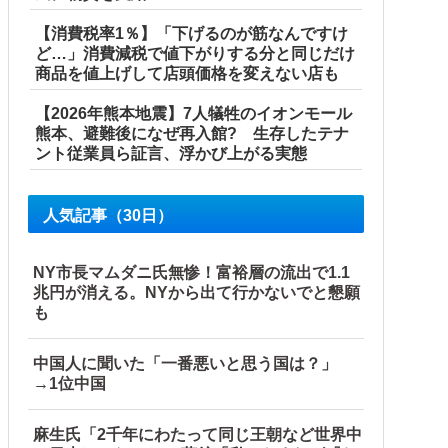
【消費税率1％】「下げるのが筋なんですけ
ど…」消費減税で値下がりする分と同じだけ
商品を値上げして店頭価格を変えない店も
【2026年熊本地震】7人犠牲のイオンモール
熊本、避難後になぜ再入館? 生存したテナ
ント従業員ら証言、浮かび上がる実態
人気記事（30日）
NY市長マムダニ氏無惨！富裕層の流出で1.1
兆円が消える。NYから出て行かないでと懇願
も
中国人に聞いた「一番悪いと思う国は？」
→1位中国
麻生氏「2千年にわたって同じ王朝など世界中