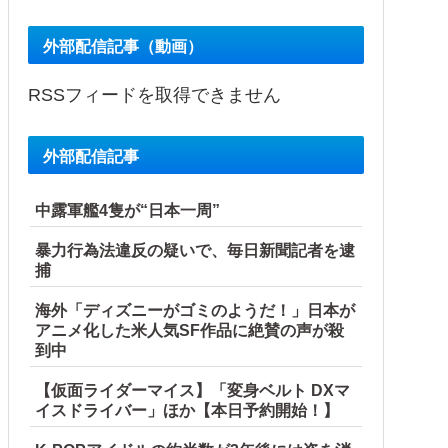
外部配信記事（動画）
RSSフィードを取得できません
外部配信記事
中露軍艦4隻が“日本一周”
 共産党が刑事告訴「厳重な処罰を求める」
暴力行為法違反の疑いで、毎日新聞記者を逮
捕
海外「ディズニーがゴミのようだ！」日本が
アニメ化した米人気SF作品に絶賛の声が殺
到中
【仮面ライダーマイス】「変身ベルト DXマ
イスドライバー」ほか【本日予約開始！】