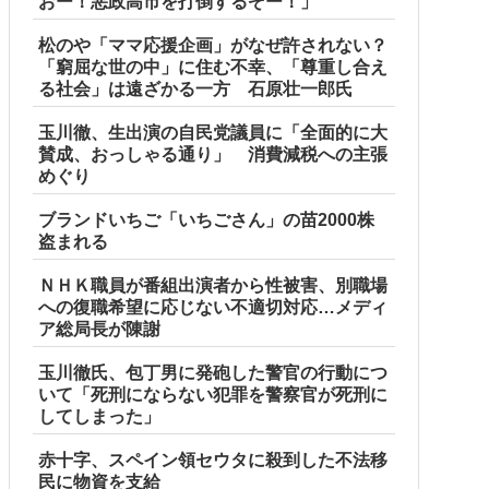
おー！悪政高市を打倒するぞー！」
松のや「ママ応援企画」がなぜ許されない？
「窮屈な世の中」に住む不幸、「尊重し合え
る社会」は遠ざかる一方 石原壮一郎氏
玉川徹、生出演の自民党議員に「全面的に大
賛成、おっしゃる通り」 消費減税への主張
めぐり
ブランドいちご「いちごさん」の苗2000株
盗まれる
ＮＨＫ職員が番組出演者から性被害、別職場
への復職希望に応じない不適切対応…メディ
ア総局長が陳謝
玉川徹氏、包丁男に発砲した警官の行動につ
いて「死刑にならない犯罪を警察官が死刑に
してしまった」
赤十字、スペイン領セウタに殺到した不法移
民に物資を支給