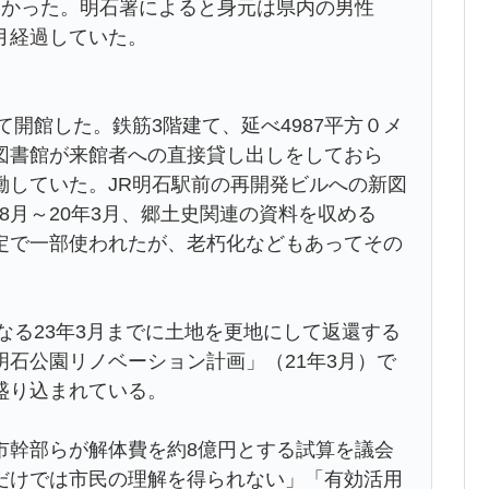
つかった。明石署によると身元は県内の男性
月経過していた。
て開館した。鉄筋3階建て、延べ4987平方０メ
図書館が来館者への直接貸し出しをしておら
働していた。JR明石駅前の再開発ビルへの新図
年8月～20年3月、郷土史関連の資料を収める
定で一部使われたが、老朽化などもあってその
なる23年3月までに土地を更地にして返還する
石公園リノベーション計画」（21年3月）で
盛り込まれている。
幹部らが解体費を約8億円とする試算を議会
だけでは市民の理解を得られない」「有効活用