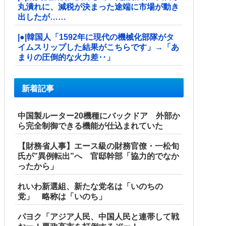
丸潰れに、減税が決まった途端に市場が動き
出したが……
|●|韓国人「1592年に現代の機械化部隊がタ
イムスリップした結果がこちらです」→「あ
まりの圧倒的な火力差‥」
新着記事
中国製ルーター20機種にバックドア 外部か
ら完全制御できる機能が仕込まれていた
【財務省人事】エース級の財務官僚・一松旬
氏が”異例転出”へ 官邸幹部「協力的でなか
ったから」
れいわ新選組、新たな党名は「いのちの
党」 略称は「いのち」
パヨク「アジア人民、中国人民と連帯して戦