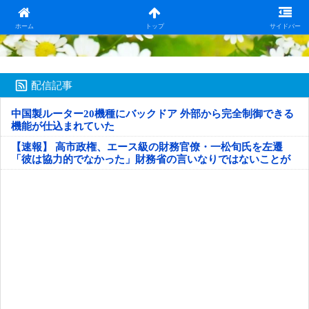
日本第一！ニュース録
ホーム
トップ
サイドバー
配信記事
中国製ルーター20機種にバックドア 外部から完全制御できる
機能が仕込まれていた
【速報】 高市政権、エース級の財務官僚・一松旬氏を左遷
「彼は協力的でなかった」財務省の言いなりではないことが
判明