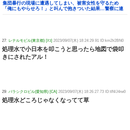
集団暴行の現場に遭遇してしまい、被害女性を守るため
「俺にもやらせろ！」と叫んで抱きついた結果…警察に連
行され〇〇扱いされる悲劇へ←機転を利かせた結果が裏目
に出すぎて惨事
27:
レテルモビル(東京都) [ﾇｺ]
2023/09/07(木) 18:24:29.91 ID:km2lr2BN0
処理水で小日本を叩こうと思ったら地図で袋叩
きにされたアル！
29:
バラシクロビル(愛知県) [CA]
2023/09/07(木) 18:26:27.73 ID:tlNIJ4rw0
処理水どころじゃなくなってて草