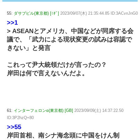
55:
ダサブビル(東京都) [ﾆﾀﾞ]
2023/09/07(木) 21:35:44.85 ID:3ACvnJnG0
>>1
> ASEANとアメリカ、中国などが同席する会
議で、「武力による現状変更の試みは容認で
きない」と発言
これって尹大統領だけが言ったの？
岸田は何で言えないんだよ。
61:
インターフェロンα(東京都) [GB]
2023/09/09(土) 14:37:22.50
ID:3P2hzQ+80
>>55
岸田首相、南シナ海念頭に中国をけん制