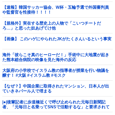
【速報】韓国サッカー協会、W杯・五輪予選で外国審判員
や監督官を性接待！！！！
【規格外】実在する歴史上の人物で「こいつチートだ
ろ…」と思った奴あげてけ他
【画像】 このハゲにやられたJKがたくさんいるという事実
海外「彼らこそ真のヒーローだ！」手術中に大地震が起き
た熊本総合病院の映像を見た海外の反応
大阪府の小学校でイスラム教の指導者が授業を行い物議を
醸す！ #大阪 #イスラム教 #モスク
【なぜ？】中国企業に取得されたマンション、日本人が出
ていきネパール人で埋まる
|●|後輩記者に歩道橋近くで呼び止められた元毎日新聞記
者、「元毎日と名乗ってSNSで活動するな」と要求されて
しまい……