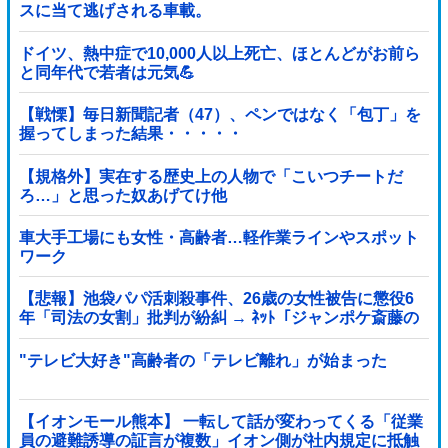
スに当て逃げされる車載。
ドイツ、熱中症で10,000人以上死亡、ほとんどがお前ら
と同年代で若者は元気💪
【戦慄】毎日新聞記者（47）、ペンではなく「包丁」を
握ってしまった結果・・・・・
【規格外】実在する歴史上の人物で「こいつチートだ
ろ…」と思った奴あげてけ他
車大手工場にも女性・高齢者…軽作業ラインやスポット
ワーク
【悲報】池袋パパ活刺殺事件、26歳の女性被告に懲役6
年「司法の女割」批判が紛糾 → ﾈｯﾄ「ジャンポケ斎藤の
罪より軽くて草」ｗｗｗｗｗｗｗｗｗｗｗｗｗｗｗｗ
"テレビ大好き"高齢者の「テレビ離れ」が始まった
【イオンモール熊本】 一転して話が変わってくる「従業
員の避難誘導の証言が複数」イオン側が社内規定に抵触