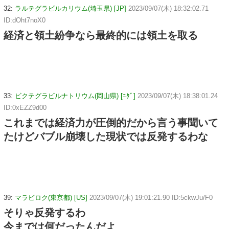
32:
ラルテグラビルカリウム(埼玉県) [JP]
2023/09/07(木) 18:32:02.71
ID:dOht7noX0
経済と領土紛争なら最終的には領土を取る
33:
ビクテグラビルナトリウム(岡山県) [ﾆﾀﾞ]
2023/09/07(木) 18:38:01.24
ID:0xEZZ9d00
これまでは経済力が圧倒的だから言う事聞いて
たけどバブル崩壊した現状では反発するわな
39:
マラビロク(東京都) [US]
2023/09/07(木) 19:01:21.90 ID:5ckwJu/F0
そりゃ反発するわ
今までは何だったんだよ