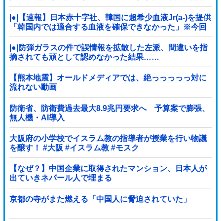
していた疑い
|●|【速報】日本赤十字社、韓国に超希少血液Jr(a-)を提供
「韓国内では適合する血液を確保できなかった」※今回
で4回目
|●|防弾ガラスの件で誤情報を拡散した左派、間違いを指
摘されても頑として認めなかった結果……
【熊本地震】オールドメディアでは、絶っっっっっ対に
流れない動画
防衛省、防衛費過去最大8.9兆円要求へ 予算案で膨張、
無人機・AI導入
大阪府の小学校でイスラム教の指導者が授業を行い物議
を醸す！ #大阪 #イスラム教 #モスク
【なぜ？】中国企業に取得されたマンション、日本人が
出ていきネパール人で埋まる
京都の寺がまた燃える「中国人に脅迫されていた」