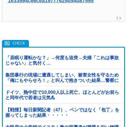
1e33994c66cea19777625d54d87595
「居眠り運転かな？」→何度も追突→夫婦「これは事故
じゃない」と気付く…
集団暴行の現場に遭遇してしまい、被害女性を守るため
「俺にもやらせろ！」と叫んで抱きついた結果…警察に
連行され〇〇扱いされる悲劇へ←機転を利かせた結果が
裏目に出すぎて惨事
ドイツ、熱中症で10,000人以上死亡、ほとんどがお前ら
と同年代で若者は元気💪
【戦慄】毎日新聞記者（47）、ペンではなく「包丁」を
握ってしまった結果・・・・・