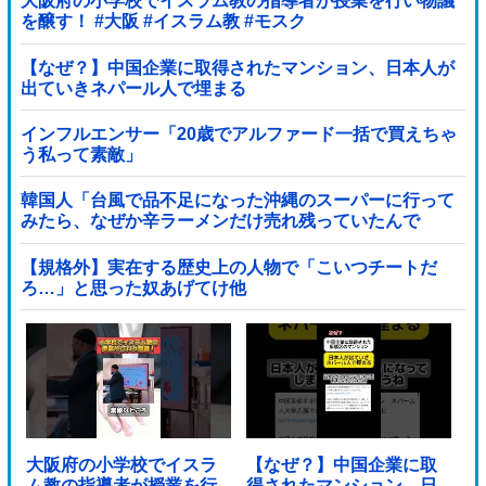
大阪府の小学校でイスラム教の指導者が授業を行い物議
を醸す！ #大阪 #イスラム教 #モスク
【なぜ？】中国企業に取得されたマンション、日本人が
出ていきネパール人で埋まる
インフルエンサー「20歳でアルファード一括で買えちゃ
う私って素敵」
韓国人「台風で品不足になった沖縄のスーパーに行って
みたら、なぜか辛ラーメンだけ売れ残っていたんで
す…」
【規格外】実在する歴史上の人物で「こいつチートだ
ろ…」と思った奴あげてけ他
大阪府の小学校でイスラ
【なぜ？】中国企業に取
ム教の指導者が授業を行
得されたマンション、日