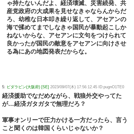
ゃ持たないんだよ、経済壊滅、災害続発、共
産党政府の大成果を見せなきゃならんからだ
ろ、幼稚な日本叩き繰り返して、アセアンの
海で揉めてまでしなきゃ国民が暴動起こしか
ねないからな、アセアンに文句をつけられて
良かったが国民の敵意をアセアンに向けさせ
る為にあの地図発表だからな。
5:
ビダラビン(大阪府) [SE]
2023/09/07(木) 17:56:12.45 ID:pugnO1TE0
経済援助でなだめながら、戦狼外交やってた
が…経済ガタガタで無理だろ？
軍事オンリーで圧力かける一方だったら、言う
こと聞くのは韓国くらいじゃないか？