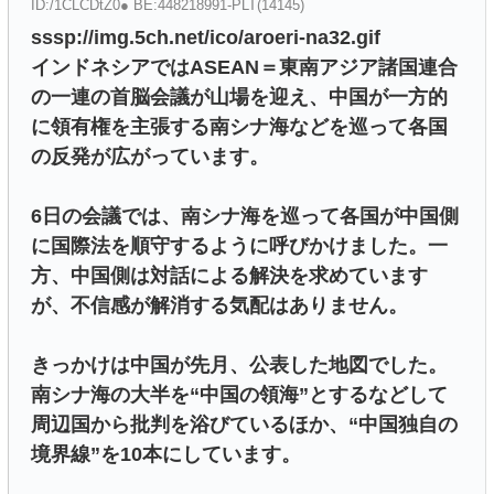
ID:/1CLCDtZ0● BE:448218991-PLT(14145)
sssp://img.5ch.net/ico/aroeri-na32.gif
インドネシアではASEAN＝東南アジア諸国連合
の一連の首脳会議が山場を迎え、中国が一方的
に領有権を主張する南シナ海などを巡って各国
の反発が広がっています。
6日の会議では、南シナ海を巡って各国が中国側
に国際法を順守するように呼びかけました。一
方、中国側は対話による解決を求めています
が、不信感が解消する気配はありません。
きっかけは中国が先月、公表した地図でした。
南シナ海の大半を“中国の領海”とするなどして
周辺国から批判を浴びているほか、“中国独自の
境界線”を10本にしています。