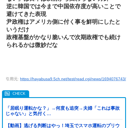
逆に韓国では今まで中国依存度が高いことで
避けてきた表現
尹政権はアメリカ側に付く事を鮮明にしたと
いうだけ
政権基盤がかなり脆いんで次期政権でも続け
られるかは微妙だな
引用元:
https://hayabusa9.5ch.net/test/read.cgi/news/1694076743/
「居眠り運転かな？」→何度も追突→夫婦「これは事故
じゃない」と気付く…
【動画】逃げる判断はやっ！埼玉でスマホ運転のプリウ