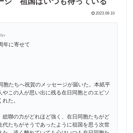
ージ 祖国はいつも待っている
2023.09.10
vN+
周年に寄せて
日同胞たちへ祝賀のメッセージが届いた。本紙平
人やこの人が思い出に残る在日同胞とのエピソ
くれた。
、総聯の力がどれほど強く、在日同胞たちがど
先代たちがそうであったように祖国を思う次世
また、遠く離れていても心はいつも在日同胞た