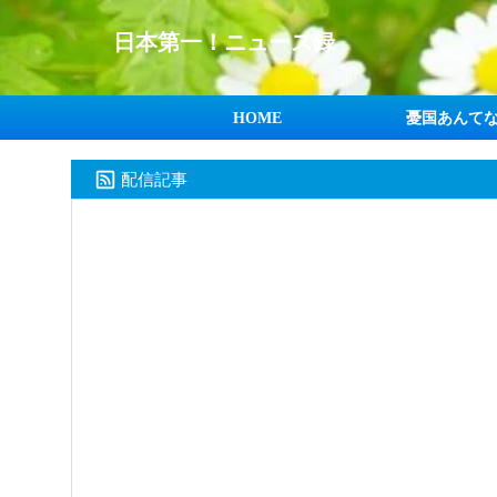
日本第一！ニュース録
HOME
憂国あんて
配信記事