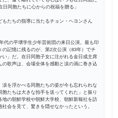
た在日同胞たちに心からの祝福を贈る」
どもたちの指導に当たるチョン・ヘヨンさん
80年代の平壌学生少年芸術団の来日公演。最も印
の記憶に残るのが、第2次公演（83年）でチ
かい」だ。在日同胞子女に注がれる金日成主席
んの歌声は、会場全体を感動と涙の渦に巻き込
、涙を浮かべる同胞たちの姿が今も忘れられな
同胞たちは大きな拍手を送ってくれた」と振り
各地の朝鮮学校や朝鮮大学校、朝鮮新報社を訪
胞社会を見て、驚きを隠せなかったという。