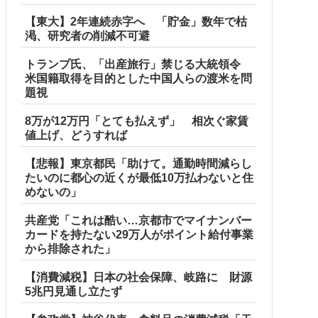
【東大】2年連続赤字へ 「貯金」数年で枯
渇、研究者の削減不可避
トランプ氏、「出産旅行」禁じる大統領令
米国籍取得を目的とした中国人らの渡米を問
題視
8万が12万円「とても払えず」 相次ぐ家賃
値上げ、どうすれば
【悲報】東京都民「助けて。通勤時間減らし
たいのに都心の近くが最低10万払わないと住
めないの」
共産党「これは酷い…京都市でマイナンバー
カードを持たない29万人がポイント給付事業
から排除された」
【消費減税】日本の社会保障、岐路に 財源
5兆円見通し立たず