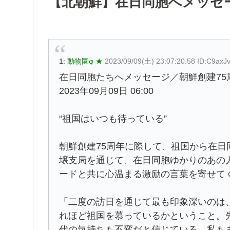
【北朝鮮】在日同胞へメッセ
1:
動物園φ ★
2023/09/09(土) 23:07:20.58 ID:C9axJ
在日同胞たちへメッセージ／朝鮮創建75
2023年09月09日 06:00
“祖国はいつも待っている”
朝鮮創建75周年に際して、祖国から在
壌支局を通じて、在日同胞ゆかりのあの
ードと共に心温まる激励の言葉を寄せて
「二度の訪日を通じて最も印象深いのは
れほど祖国を慕っているかということ。
代の気持ちも不変だと信じている。私も