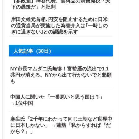
【参政党】神谷代表、食料品の消費減税「天
下の愚策だ」と批判
岸田文雄元首相､円安を阻止するために日米
の通貨当局が実施した為替介入は｢一時しの
ぎに過ぎない｣との認識を示す
人気記事（30日）
NY市長マムダニ氏無惨！富裕層の流出で1.1
兆円が消える。NYから出て行かないでと懇願
も
中国人に聞いた「一番悪いと思う国は？」
→1位中国
麻生氏「2千年にわたって同じ王朝など世界中
に日本しかない」 →蓮舫「私からすれば『だ
から？』」