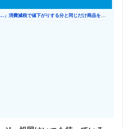
【消費税率1％】 「下げるのが筋なんですけど…」消費減税で値下がりする分と同じだけ商品を値上げして店頭価格を変えない店も