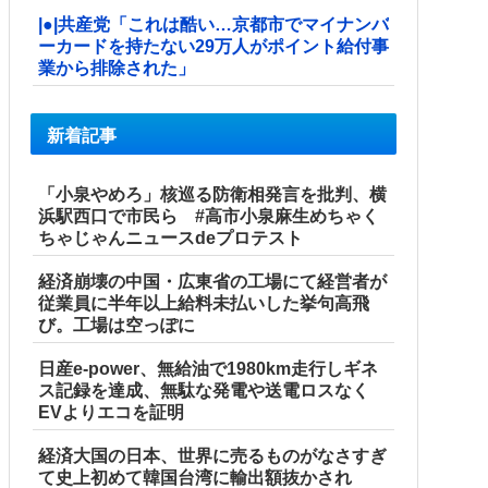
|●|共産党「これは酷い…京都市でマイナンバ
ーカードを持たない29万人がポイント給付事
業から排除された」
新着記事
「小泉やめろ」核巡る防衛相発言を批判、横
浜駅西口で市民ら #高市小泉麻生めちゃく
ちゃじゃんニュースdeプロテスト
経済崩壊の中国・広東省の工場にて経営者が
従業員に半年以上給料未払いした挙句高飛
び。工場は空っぽに
日産e-power、無給油で1980km走行しギネ
ス記録を達成、無駄な発電や送電ロスなく
EVよりエコを証明
経済大国の日本、世界に売るものがなさすぎ
て史上初めて韓国台湾に輸出額抜かされ