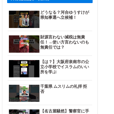
どうなる？河合ゆうすけが
県知事選へ立候補！
よな？その結果がVCR。お前らVCR向いてるよ」→大炎上他
財源言わない減税は無責
任！→使い方言わないのも
無責任では？
【は？】大阪府泉南市の公
立小学校でイスラムのいい
所を学ぶ
千葉県 ムスリムの礼拝 拒
否
【名古屋騒然】警察官に手