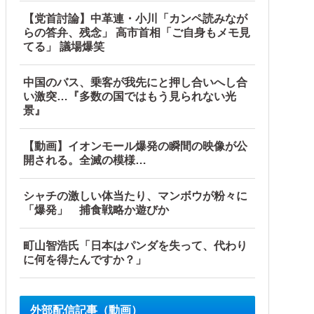
【党首討論】中革連・小川「カンペ読みなが
らの答弁、残念」 高市首相「ご自身もメモ見
てる」 議場爆笑
中国のバス、乗客が我先にと押し合いへし合
い激突…『多数の国ではもう見られない光
景』
【動画】イオンモール爆発の瞬間の映像が公
開される。全滅の模様…
シャチの激しい体当たり、マンボウが粉々に
「爆発」 捕食戦略か遊びか
 札幌市
町山智浩氏「日本はパンダを失って、代わり
に何を得たんですか？」
外部配信記事（動画）