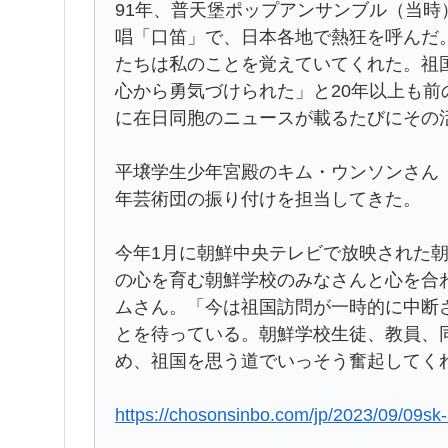
91年、普天堡ポップアンサンブル（当
唱「口笛」で、日本各地で熱狂を呼んだ
たちは私のことを覚えていてくれた。祖
心から勇気づけられた」と20年以上も
に在日同胞のニュースが載るたびにその
平壌学生少年宮殿のキム・ウンソンさん（
年芸術団の振り付けを担当してきた。
今年1月に朝鮮中央テレビで放映された
の心を育む朝鮮学校のみなさんと心を合
ムさん。「今は祖国訪問が一時的に中断
とを待っている。朝鮮学校生徒、教員、
め、祖国を思う道でいっそう奮起してく
https://chosonsinbo.com/jp/2023/09/09sk-