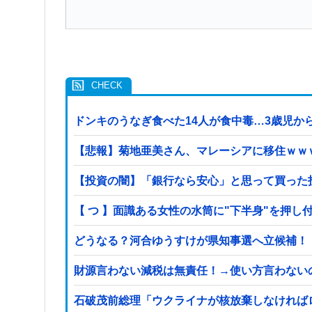
ドンキのうなぎ食べた14人が食中毒…3歳児から
【悲報】菊地亜美さん、マレーシアに移住ｗｗ
【投資の闇】「銀行なら安心」と思って買った
【 つ 】面識ある女性の水筒に"下半身"を押し
どうなる？河合ゆうすけが県知事選へ立候補！
財源言わない減税は無責任！→使い方言わない
石破茂前総理「ウクライナが核放棄しなければ