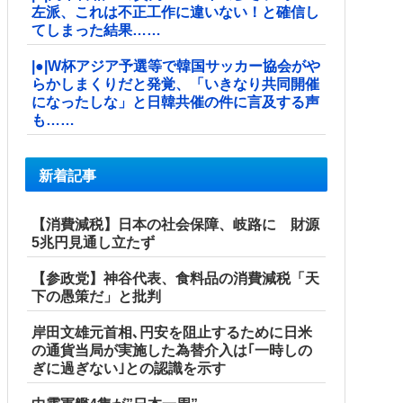
左派、これは不正工作に違いない！と確信し
てしまった結果……
|●|W杯アジア予選等で韓国サッカー協会がや
らかしまくりだと発覚、「いきなり共同開催
になったしな」と日韓共催の件に言及する声
も……
新着記事
【消費減税】日本の社会保障、岐路に 財源
5兆円見通し立たず
【参政党】神谷代表、食料品の消費減税「天
下の愚策だ」と批判
岸田文雄元首相､円安を阻止するために日米
の通貨当局が実施した為替介入は｢一時しの
ぎに過ぎない｣との認識を示す