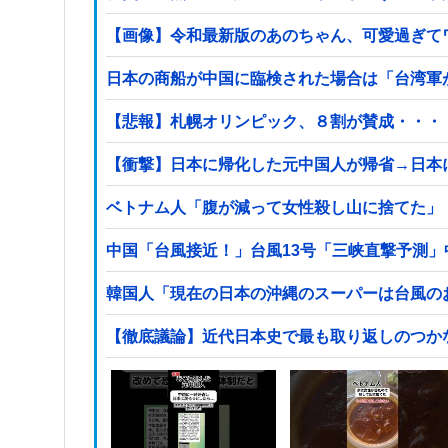
【画像】令和最新版のあのちゃん、可愛過ぎてワイら
日本の商船が中国に臨検された場合は「台湾軍
【悲報】札幌オリンピック、８割が賛成・・・
【衝撃】日本に帰化した元中国人が帰省→日本
ベトナム人「腹が減って女性殺し山に捨てた」
中国「台風接近！」台風13号「三峡直撃予測」
韓国人「現在の日本の沖縄のスーパーは台風の
【徹底議論】近代日本史で最も取り返しのつか