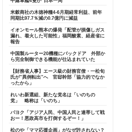
中露軍艦4隻が”日本一周”
米穀商社の木徳神糧4-6月期経常利益、前年
同期比97.7％減の0.7億円に減益
イオンモール熊本の爆発「配管が損傷しガス
漏れ、着火した可能性」福岡酸素、経産省に
報告
中国製ルーター20機種にバックドア 外部か
ら完全制御できる機能が仕込まれていた
【財務省人事】エース級の財務官僚・一松旬
氏が”異例転出”へ 官邸幹部「協力的でなか
ったから」
れいわ新選組、新たな党名は「いのちの
党」 略称は「いのち」
パヨク「アジア人民、中国人民と連帯して戦
おー！悪政高市を打倒するぞー！」
松のや「ママ応援企画」がなぜ許されない？