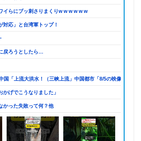
にブッ刺さりまくりw w w w w w
が対応」と台湾軍トップ！
・
に戻ろうとしたら…
中国「上流大洪水！（三峡上流」中国都市「8/5の映像（動
おかげでこうなりました」
なかった失敗って何？他