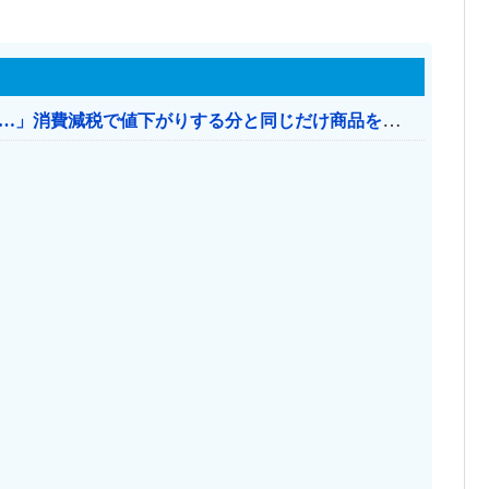
【消費税率1％】 「下げるのが筋なんですけど…」消費減税で値下がりする分と同じだけ商品を値上げして店頭価格を変えない店も