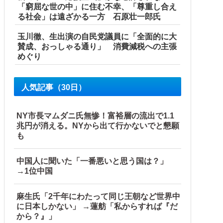
「窮屈な世の中」に住む不幸、「尊重し合え
る社会」は遠ざかる一方 石原壮一郎氏
玉川徹、生出演の自民党議員に「全面的に大
賛成、おっしゃる通り」 消費減税への主張
めぐり
人気記事（30日）
NY市長マムダニ氏無惨！富裕層の流出で1.1
兆円が消える。NYから出て行かないでと懇願
も
中国人に聞いた「一番悪いと思う国は？」
→1位中国
麻生氏「2千年にわたって同じ王朝など世界中
に日本しかない」 →蓮舫「私からすれば『だ
から？』」