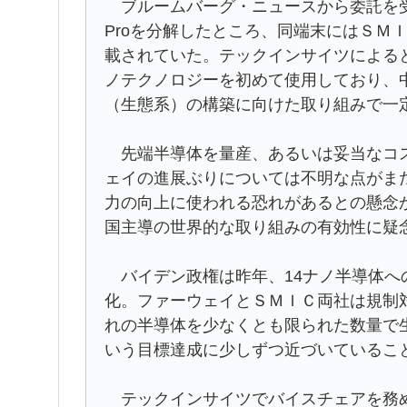
ブルームバーグ・ニュースから委託を受け
Proを分解したところ、同端末にはＳＭＩ
載されていた。テックインサイツによる
ノテクノロジーを初めて使用しており、
（生態系）の構築に向けた取り組みで一
先端半導体を量産、あるいは妥当なコス
ェイの進展ぶりについては不明な点がま
力の向上に使われる恐れがあるとの懸念
国主導の世界的な取り組みの有効性に疑
バイデン政権は昨年、14ナノ半導体へ
化。ファーウェイとＳＭＩＣ両社は規制
れの半導体を少なくとも限られた数量で
いう目標達成に少しずつ近づいているこ
テックインサイツでバイスチェアを務め