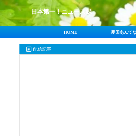
日本第一！ニュース録
HOME
憂国あんて
配信記事