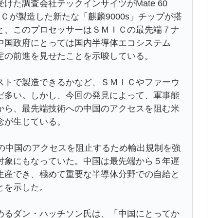
た調査会社テックインサイツがMate 60
Ｃが製造した新たな「麒麟9000s」チップが搭
と、このプロセッサーはＳＭＩＣの最先端７ナ
中国政府にとっては国内半導体エコシステム
定の前進を見せたことを示唆している。
トで製造できるかなど、ＳＭＩＣやファーウ
だ多い。しかし、今回の発見によって、軍事能
から、最先端技術への中国のアクセスを阻む米
念が生じている。
の中国のアクセスを阻止するため輸出規制を強
対象にもなっていた。中国は最先端から５年遅
生産でき、極めて重要な半導体分野での自給と
とを示した。
るダン・ハッチソン氏は、「中国にとってか