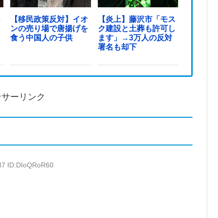
っ
【移民政策反対】イオ
【炎上】藤沢市「モス
ンの売り場で唐揚げを
ク建設と土葬も許可し
食う中国人の子供
ます」→3万人の反対
署名も却下
ンサーリンク
.87 ID:DIoQRoR60