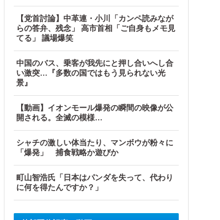
【党首討論】中革連・小川「カンペ読みなが
らの答弁、残念」 高市首相「ご自身もメモ見
てる」 議場爆笑
中国のバス、乗客が我先にと押し合いへし合
い激突…『多数の国ではもう見られない光
景』
【動画】イオンモール爆発の瞬間の映像が公
開される。全滅の模様…
画」三峡ダム「緊急放流（決壊危機」中国「下流大水害（震え声
シャチの激しい体当たり、マンボウが粉々に
「爆発」 捕食戦略か遊びか
町山智浩氏「日本はパンダを失って、代わり
に何を得たんですか？」