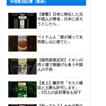
外部配信記事（動画）
【衝撃】日本に帰化した元
中国人が帰省→日本に戻ろ
うとしたら…
ベトナム人「腹が減って女
性殺し山に捨てた」
【移民政策反対】イオンの
売り場で唐揚げを食う中国
人の子供
【炎上】藤沢市「モスク建
設と土葬も許可します」
→3万人の反対署名も却下
【知ってた？】カナダ発ウ