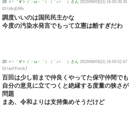
18:
<丶｀∀´>（´・ω・｀）（｀ハ´ ）さん
2023/09/03(日) 16:50:39.35
ID:U4cjER6r
調度いいのは国民民主かな
今度の汚染水発言でもって立憲は酷すぎだわ
20:
<丶｀∀´>（´・ω・｀）（｀ハ´ ）さん
2023/09/03(日) 16:50:52.67
ID:UwTFmULT
百田は少し前まで仲良くやってた保守仲間でも
自分の意見に立てつくと絶縁する度量の狭さが
問題
まあ、令和よりは支持集めそうだけど