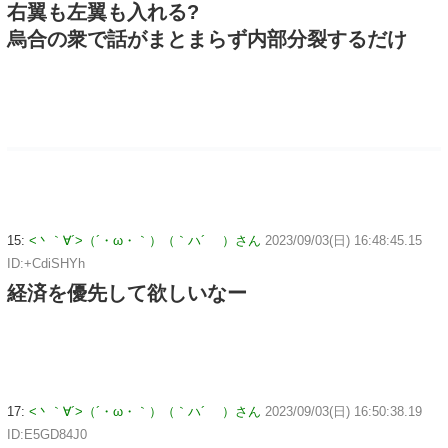
右翼も左翼も入れる?
烏合の衆で話がまとまらず内部分裂するだけ
15:
<丶｀∀´>（´・ω・｀）（｀ハ´ ）さん
2023/09/03(日) 16:48:45.15
ID:+CdiSHYh
経済を優先して欲しいなー
17:
<丶｀∀´>（´・ω・｀）（｀ハ´ ）さん
2023/09/03(日) 16:50:38.19
ID:E5GD84J0