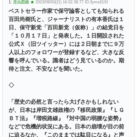
1:
昆虫図鑑 ★
2023/09/03(日) 16:02:38.77 ID:3yms61Sf
ベストセラー作家で保守論客としても知られる
百田尚樹氏と、ジャーナリストの有本香氏は１
日、保守新党「百田新党（仮称）」の結党日を
「１０月１７日」と発表した。１日開設された
公式Ｘ（旧ツイッター）には２日朝までに９万
人以上のフォロワーが登録するなど、大きな反
響を呼んでいる。識者はどう見ているのか。期
待と注文、不安などを聞いた。
◇
「歴史の必然と言ったら大げさかもしれない
が、日本は岸田文雄政権の『移民政策』『ＬＧ
ＢＴ法』『増税路線』『対中国の弱腰な姿勢』
などで危機的状況にある。日本の崩壊が目の前
に迫るなか、『このままでは駄目になる』と声