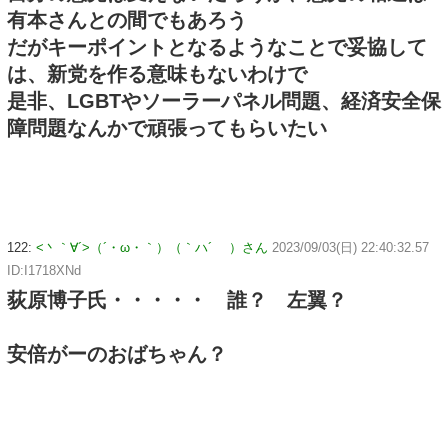
有本さんとの間でもあろう
だがキーポイントとなるようなことで妥協して
は、新党を作る意味もないわけで
是非、LGBTやソーラーパネル問題、経済安全保
障問題なんかで頑張ってもらいたい
122:
<丶｀∀´>（´・ω・｀）（｀ハ´ ）さん
2023/09/03(日) 22:40:32.57
ID:I1718XNd
荻原博子氏・・・・・ 誰？ 左翼？
安倍がーのおばちゃん？