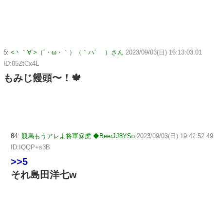
5:
<丶｀∀´>（´・ω・｀）（｀ハ´ ）さん
2023/09/03(日) 16:13:03.01
ID:05ZtCx4L
もみじ饅頭〜！🍁
84:
競馬もうアレよ将軍@虎 ◆BeerJJ8YSo
2023/09/03(日) 19:42:52.49
ID:IQQP+s3B
>>5
それ島田洋七w