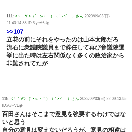
111:
<丶｀∀´>（´・ω・｀）（｀ハ´ ）さん
2023/09/03(日)
21:40:14.88 ID:5jyeA6Ug
>>107
立花の前にそれをやったのは山本太郎だろ
流石に衆議院議員まで辞任して再び参議院選
挙に出た時は左右関係なく多くの政治家から
非難されてたが
118:
<丶｀∀´>（´・ω・｀）（｀ハ´ ）さん
2023/09/03(日) 22:09:13.95
ID:Av+VLrjP
百田さんはそこまで意見を強要するわけではな
いと思う
自分の意見は変えないだろうが、意見の相違は