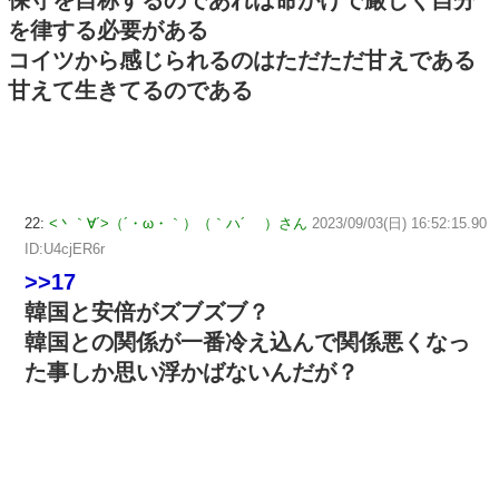
保守を自称するのであれば命がけで厳しく自分
を律する必要がある
コイツから感じられるのはただただ甘えである
甘えて生きてるのである
22:
<丶｀∀´>（´・ω・｀）（｀ハ´ ）さん
2023/09/03(日) 16:52:15.90
ID:U4cjER6r
>>17
韓国と安倍がズブズブ？
韓国との関係が一番冷え込んで関係悪くなっ
た事しか思い浮かばないんだが？