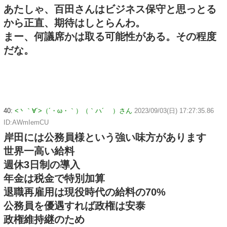
あたしゃ、百田さんはビジネス保守と思っとる
から正直、期待はしとらんわ。
まー、何議席かは取る可能性がある。その程度
だな。
40:
<丶｀∀´>（´・ω・｀）（｀ハ´ ）さん
2023/09/03(日) 17:27:35.86
ID:AWmIemCU
岸田には公務員様という強い味方があります
世界一高い給料
週休3日制の導入
年金は税金で特別加算
退職再雇用は現役時代の給料の70%
公務員を優遇すれば政権は安泰
政権維持継のため