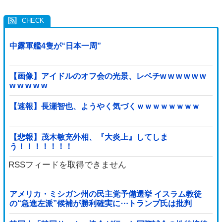
中露軍艦4隻が“日本一周”
【画像】アイドルのオフ会の光景、レベチw w w w w w
w w w w w
【速報】長瀬智也、ようやく気づくｗｗｗｗｗｗｗｗ
【悲報】茂木敏充外相、『大炎上』してしま
う！！！！！！！
RSSフィードを取得できません
アメリカ・ミシガン州の民主党予備選挙 イスラム教徒
の“急進左派”候補が勝利確実に⋯トランプ氏は批判