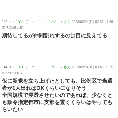
140:
<丶｀∀´>（´・ω・｀）（｀ハ´ ）さん
2023/09/04(月) 02:31:41.86
ID:BOy9NqJG
期待してるが仲間割れするのは目に見えてる
144:
<丶｀∀´>（´・ω・｀）（｀ハ´ ）さん
2023/09/04(月) 03:45:36.25
ID:9xlPT0NB
仮に新党を立ち上げたとしても、比例区で当選
者が1人出ればOKくらいになりそう
全国規模で浸透させたいのであれば、少なくと
も政令指定都市に支部を置くくらいはやっても
らいたい