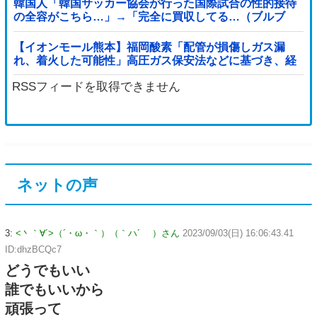
韓国人「韓国サッカー協会が行った国際試合の性的接待
の全容がこちら…」→「完全に買収してる…（ブルブ
ル」＝韓国の反応
【イオンモール熊本】福岡酸素「配管が損傷しガス漏
れ、着火した可能性」高圧ガス保安法などに基づき、経
産省に報告他
RSSフィードを取得できません
ネットの声
3:
<丶｀∀´>（´・ω・｀）（｀ハ´ ）さん
2023/09/03(日) 16:06:43.41
ID:dhzBCQc7
どうでもいい
誰でもいいから
頑張って