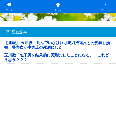
日本第一！ニュース録
ホーム
トップ
サイドバー
配信記事
【速報】 玉川徹「死んでいなければ銃刀法違反と公務執行妨
害、警察官が事実上の死刑にした」
玉川徹「包丁男を結果的に死刑にしたことになる」←これど
う思う？？？