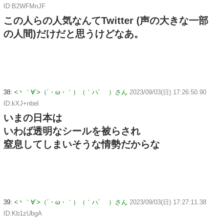
ID:B2WFMnJF
この人らの人気なんてTwitter (声の大きな一部
の人間)だけだと思うけどなあ。
38:
<丶｀∀´>（´・ω・｀）（｀ハ´ ）さん
2023/09/03(日) 17:26:50.90
ID:kXJ+nbel
いまの日本は
いわば透明なシールを被らされ
窒息してしまいそうな情勢だからな
39:
<丶｀∀´>（´・ω・｀）（｀ハ´ ）さん
2023/09/03(日) 17:27:11.38
ID:Kb1zUbgA