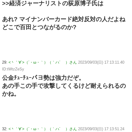
>>経済ジャーナリストの荻原博子氏は
あれ? マイナンバーカード絶対反対の人だよね
どこで百田とつながるのか?
29:
<丶｀∀´>（´・ω・｀）（｀ハ´ ）さん
2023/09/03(日) 17:13:11.40
ID:tWtzZeSy
公金ﾁｭｰﾁｭｰパヨ勢は強力だぞ。
あの手この手で攻撃してくるけど耐えられるの
かね。
32:
<丶｀∀´>（´・ω・｀）（｀ハ´ ）さん
2023/09/03(日) 17:13:51.24