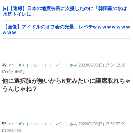
|●|【速報】日本の地震被害に支援したのに「韓国産の水は
水洗トイレに」
【画像】アイドルのオフ会の光景、レベチw w w w w w w w
w w w
49:
<丶｀∀´>（´・ω・｀）（｀ハ´ ）さん
2023/09/03(日) 17:54:12.38
ID:tQpUbxFy
他に選択肢が無いからN党みたいに議席取れちゃ
うんじゃね？
53:
<丶｀∀´>（´・ω・｀）（｀ハ´ ）さん
2023/09/03(日) 17:59:57.99
ID:2640t6IL