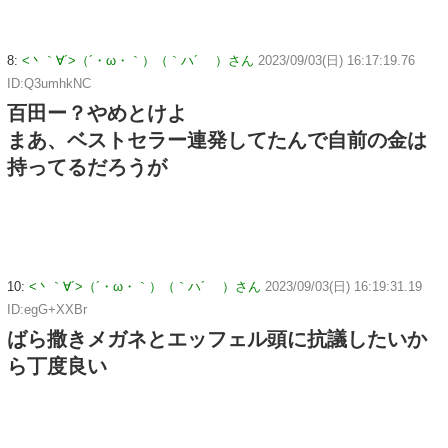
8:
<丶｀∀´>（´・ω・｀）（｀ハ´ ）さん
2023/09/03(日) 16:17:19.76
ID:Q3umhkNC
百田ー？やめとけよ
まあ、ベストセラー連発してたんで自前の金は
持ってるだろうが
10:
<丶｀∀´>（´・ω・｀）（｀ハ´ ）さん
2023/09/03(日) 16:19:31.19
ID:egG+XXBr
ばら撒きメガネとエッフェル頭に抗議したいか
ら丁度良い