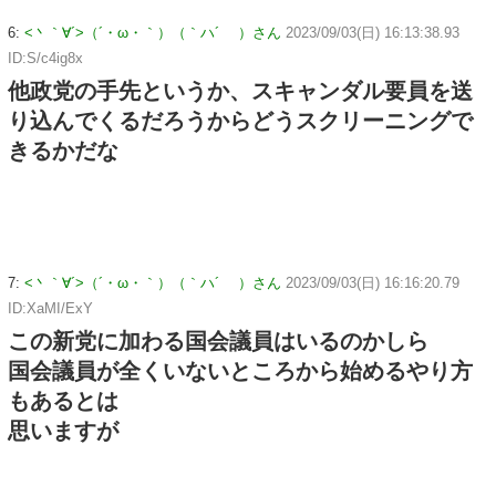
6:
<丶｀∀´>（´・ω・｀）（｀ハ´ ）さん
2023/09/03(日) 16:13:38.93
ID:S/c4ig8x
他政党の手先というか、スキャンダル要員を送
り込んでくるだろうからどうスクリーニングで
きるかだな
7:
<丶｀∀´>（´・ω・｀）（｀ハ´ ）さん
2023/09/03(日) 16:16:20.79
ID:XaMI/ExY
この新党に加わる国会議員はいるのかしら
国会議員が全くいないところから始めるやり方
もあるとは
思いますが