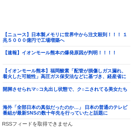
【ニュース】日本製メモリに世界中から注文殺到！！！ １
兆５０００億円で工場増築へ
【速報】イオンモール熊本の爆発原因が判明！！！！
【イオンモール熊本】福岡酸素「配管が損傷しガス漏れ、
着火した可能性」高圧ガス保安法などに基づき、経産省に
報告他
開脚させられマ○コ丸出し状態で、ク○ニされてる美女たち
海外「全部日本の真似だったのか…」 日本の普通のテレビ
番組が最新SNSの数十年先を行っていたと話題に
RSSフィードを取得できません