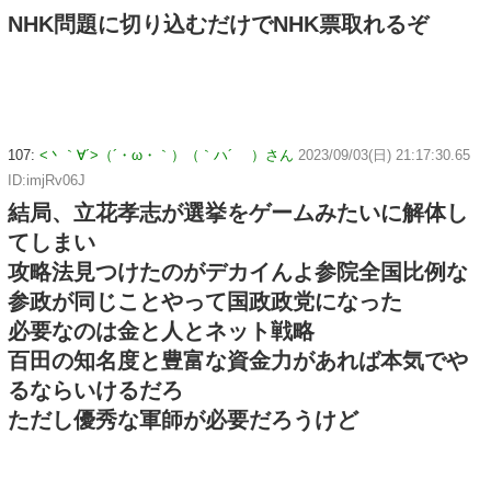
NHK問題に切り込むだけでNHK票取れるぞ
107:
<丶｀∀´>（´・ω・｀）（｀ハ´ ）さん
2023/09/03(日) 21:17:30.65
ID:imjRv06J
結局、立花孝志が選挙をゲームみたいに解体し
てしまい
攻略法見つけたのがデカイんよ参院全国比例な
参政が同じことやって国政政党になった
必要なのは金と人とネット戦略
百田の知名度と豊富な資金力があれば本気でや
るならいけるだろ
ただし優秀な軍師が必要だろうけど