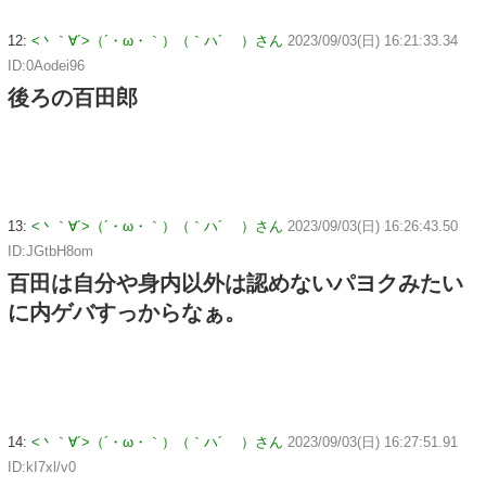
12:
<丶｀∀´>（´・ω・｀）（｀ハ´ ）さん
2023/09/03(日) 16:21:33.34
ID:0Aodei96
後ろの百田郎
13:
<丶｀∀´>（´・ω・｀）（｀ハ´ ）さん
2023/09/03(日) 16:26:43.50
ID:JGtbH8om
百田は自分や身内以外は認めないパヨクみたい
に内ゲバすっからなぁ。
14:
<丶｀∀´>（´・ω・｀）（｀ハ´ ）さん
2023/09/03(日) 16:27:51.91
ID:kI7xl/v0