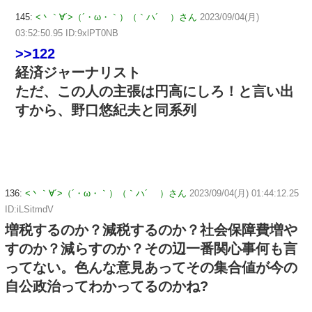
145:
<丶｀∀´>（´・ω・｀）（｀ハ´ ）さん
2023/09/04(月)
03:52:50.95 ID:9xlPT0NB
>>122
経済ジャーナリスト
ただ、この人の主張は円高にしろ！と言い出
すから、野口悠紀夫と同系列
136:
<丶｀∀´>（´・ω・｀）（｀ハ´ ）さん
2023/09/04(月) 01:44:12.25
ID:iLSitmdV
増税するのか？減税するのか？社会保障費増や
すのか？減らすのか？その辺一番関心事何も言
ってない。色んな意見あってその集合値が今の
自公政治ってわかってるのかね?