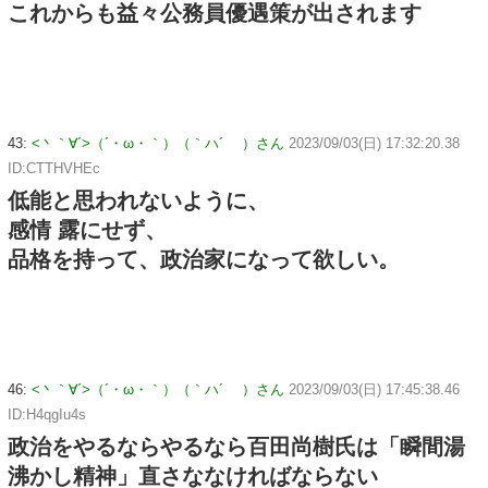
これからも益々公務員優遇策が出されます
43:
<丶｀∀´>（´・ω・｀）（｀ハ´ ）さん
2023/09/03(日) 17:32:20.38
ID:CTTHVHEc
低能と思われないように、
感情 露にせず、
品格を持って、政治家になって欲しい。
46:
<丶｀∀´>（´・ω・｀）（｀ハ´ ）さん
2023/09/03(日) 17:45:38.46
ID:H4qgIu4s
政治をやるならやるなら百田尚樹氏は「瞬間湯
沸かし精神」直さななければならない