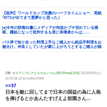
【批判】ワールドカップ決勝のハーフタイムショー、英紙
｢BTSが出てきて悪夢かと思った｣
|●|今年の防衛白書にメディアが何故かブチ切れている模
様、躍起になって批判するも逆に有権者からは……
バス停で知り合った料理上手なご婦人から絶品手料理をお
裾分け。仲良くしていたが家に上がろうとするご婦人が娘
に放った『失礼すぎる一言』に絶句←手料理は美味しかっ
たのに性格クセ強すぎ
238:
ホスアンプレナビルカルシウム(SB-iPhone) [US]
2023/09/02(土)
19:20:58.18 ID:ho4MLPNN0
>>37
日本を敵に回してまで日本の国益の為に人格
を捧げるとかあんたすげえよ前園さん…