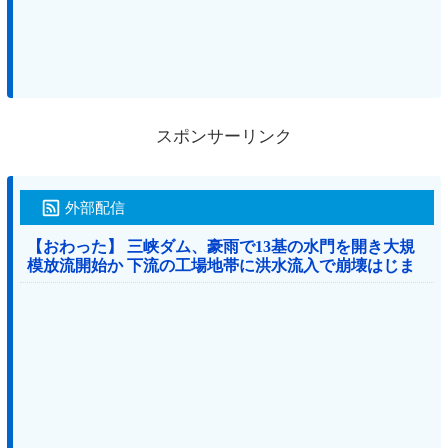
スポンサーリンク
外部配信
【おわった】 三峡ダム、豪雨で13基の水門を開き大規
模放流開始か 下流の工場地帯に洪水流入で崩壊はじま
る