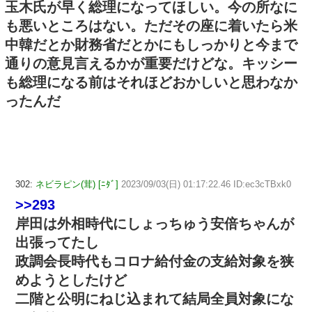
玉木氏が早く総理になってほしい。今の所なに
も悪いところはない。ただその座に着いたら米
中韓だとか財務省だとかにもしっかりと今まで
通りの意見言えるかが重要だけどな。キッシー
も総理になる前はそれほどおかしいと思わなか
ったんだ
302:
ネビラピン(茸) [ﾆﾀﾞ]
2023/09/03(日) 01:17:22.46 ID:ec3cTBxk0
>>293
岸田は外相時代にしょっちゅう安倍ちゃんが
出張ってたし
政調会長時代もコロナ給付金の支給対象を狭
めようとしたけど
二階と公明にねじ込まれて結局全員対象にな