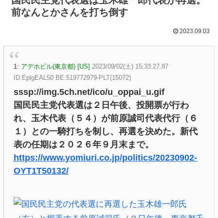
前なんとかさんを打ち倒す
2023.09.03
1:
アデホビル(東京都) [US]
2023/09/02(土) 15:33:27.87
ID:EplgEAL50 BE:519772979-PLT(15072)
sssp://img.5ch.net/ico/u_oppai_u.gif
国民民主党代表選は２日午後、投開票が行わ
れ、玉木代表（５４）が前原誠司代表代行（６
１）との一騎打ちを制し、再選を決めた。新代
表の任期は２０２６年９月末まで。
https://www.yomiuri.co.jp/politics/20230902-
OYT1T50132/