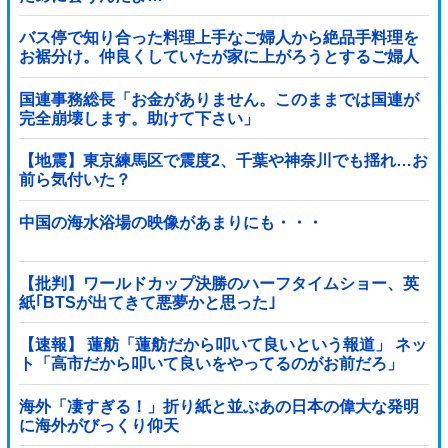
バス停で知り合った料理上手なご婦人から絶品手料理を
お裾分け。仲良くしていたが家に上がろうとするご婦人
が娘に放った『失礼すぎる一言』に絶句←手料理は美味
しかったのに性格クセ強すぎ
国連事務総長「お金がありません。このままでは国連が
完全崩壊します。助けて下さい」
【地震】東京練馬区で震度2、千葉や神奈川でも揺れ…お
前ら気付いた？
中国の海水浴場の映像があまりにも・・・
【批判】ワールドカップ決勝のハーフタイムショー、英
紙｢BTSが出てきて悪夢かと思った｣
【速報】 蓮舫「蓮舫だから叩いて良いという報道」 ネッ
ト「高市だから叩いて良いをやってるのがお前だろ」
海外「凄すぎる！」折り紙と並ぶあの日本の偉大な発明
に海外がびっくり仰天