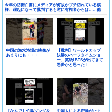
今年の防衛白書にメディアが何故かブチ切れている模
様、躍起になって批判するも逆に有権者からは……他
中国の海水浴場の映像が
【批判】ワールドカップ
あまりにも・・・
決勝のハーフタイムショ
ー、英紙｢BTSが出てきて
悪夢かと思った｣
【なんで】竹島ソングを
中国人による密漁が止ま