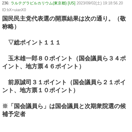
236:
ラルテグラビルカリウム(東京都) [US]
2023/09/02(土) 19:18:56.20
ID:bX+uianX0
国民民主党代表選の開票結果は次の通り。（敬
称略）
▽総ポイント１１１
玉木雄一郎８０ポイント（国会議員ら３４ポ
イント、地方票４６ポイント）
前原誠司３１ポイント（国会議員ら２１ポイ
ント、地方票１０ポイント）
※「国会議員ら」は国会議員と次期衆院選の候
補予定者