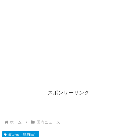
スポンサーリンク
ホーム
国内ニュース
政治家（非自民）