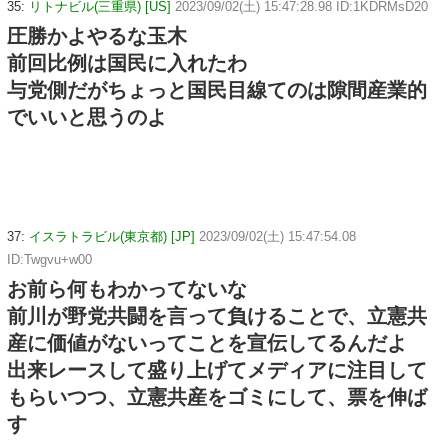
35:
リトナビル(三重県) [US]
2023/09/02(土) 15:47:28.98 ID:1KDRMsD20
圧勝かよやるな玉木
前回比例は国民に入れたわ
与党側だがちょっと国民目線てのは隙間産業的
でいいと思うのよ
37:
イスラトラビル(東京都) [JP]
2023/09/02(土) 15:47:54.08
ID:Twgvu+w00
お前ら何もわかってないな
前川が野党共闘を言って負けることで、立憲共
産に価値がないってことを宣伝してるんだよ
出来レースして盛り上げてメディアに注目して
もらいつつ、立憲共産をゴミにして、票を伸ば
す