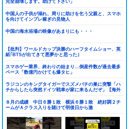
完全崩壊します。助けて下さい」
中国人の子供が溺れ、周りに助けを乞う父親と、スマホ
を向けてインプレ稼ぎの見物人
中国の海水浴場の映像があまりにも・・・
【批判】ワールドカップ決勝のハーフタイムショー、英
紙｢BTSが出てきて悪夢かと思った｣
スマホゲー業界、終わりの始まり…倒産件数が過去最多
ペース「数億円かけても爆タヒ」
ラジコンのキングタイガーでスズメバチの巣に突撃「ハ
チからしたら突然ドイツ戦車が家に来るんだぞ」【海外
の反応】
８月の成績 中日６勝１敗 横浜６勝１敗 絶好調２チ
ームがＡクラス入りを賭けて明後日から激
突！！！！！！！！！他