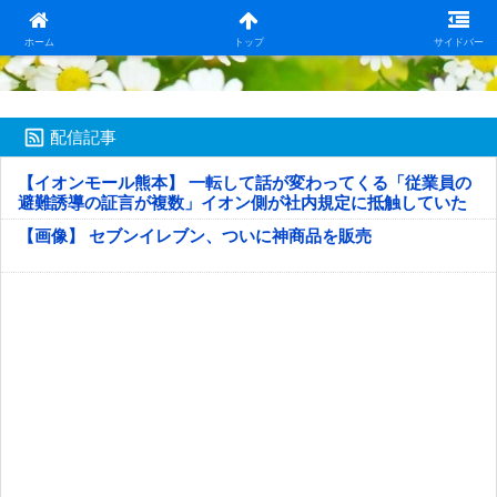
日本第一！ニュース録
ホーム
トップ
サイドバー
配信記事
【イオンモール熊本】 一転して話が変わってくる「従業員の
避難誘導の証言が複数」イオン側が社内規定に抵触していた
疑い
【画像】 セブンイレブン、ついに神商品を販売