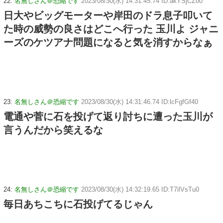
22:
名無しさん＠恐縮です
2023/08/30(水) 14:31:45.74 ID:akYSjCZo0
日大やビッグモーターや岸田のドラ息子叩いて
た時の威勢の良さはどこへ行った 玉川よ ジャニ
ーズのケツアナ問題になると気を消すからなぁ
23:
名無しさん＠恐縮です
2023/08/30(水) 14:31:46.74 ID:lcFgfGf40
電通や菅に石を投げて返り討ちに遭った玉川が
言うんだから笑えるな
24:
名無しさん＠恐縮です
2023/08/30(水) 14:32:19.65 ID:T7ilVsTu0
毎日あちこちに石投げてるじゃん