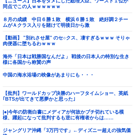
【ニュース】日本をダメにした総理大臣、ワースト１位が
同点でこの人ｗｗｗｗｗｗ
８月の成績 中日６勝１敗 横浜６勝１敗 絶好調２チー
ムがＡクラス入りを賭けて明後日から激
突！！！！！！！！！他
【動画】 ”別れさせ屋” のセ○クス、凄すぎるｗｗｗ そりゃ
肉便器に堕ちるわｗｗｗ
海外「日本は戦勝国なんだよ」 戦後の日本人の特別な生き
様に各国から称賛の声
中国の海水浴場の映像があまりにも・・・
【批判】ワールドカップ決勝のハーフタイムショー、英紙
｢BTSが出てきて悪夢かと思った｣
|●|今年の防衛白書にメディアが何故かブチ切れている模
様、躍起になって批判するも逆に有権者からは……
ジャングリア沖縄「3万円です」←ディズニー超えの強気価