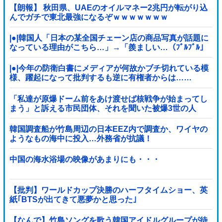
【朗報】 秋田県、UAEのオイルマネー2兆円が転がり込
んでガチで東北最強になるぞｗｗｗｗｗｗｗ
|●|韓国人「日本の某全国チェーン店の商品写真が話題に
なっている理由がこちら…」→「羨ましい…（ﾌﾞﾙﾌﾞﾙ」
＝韓国の反応
|●|今年の防衛白書にメディアが何故かブチ切れている模
様、躍起になって批判するも逆に有権者からは……
「私達が原爆ドーム前をあけ渡せば核戦争が始まってし
まう」と訴える市民団体、それを聞いた被爆3世の人
が……
韓国調査船が竹島周辺の日本EEZ内で調査か、ワイヤの
ようなもの海中に投入…外務省が抗議！
中国の海水浴場の映像があまりにも・・・
【批判】ワールドカップ決勝のハーフタイムショー、英
紙｢BTSが出てきて悪夢かと思った｣
【なんで】竹島ソングを歌う韓国アイドルグループが待