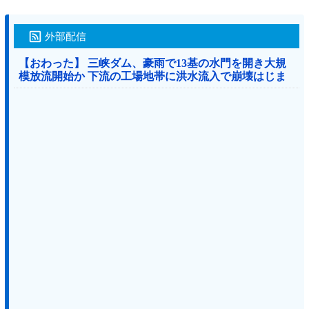
外部配信
【おわった】 三峡ダム、豪雨で13基の水門を開き大規
模放流開始か 下流の工場地帯に洪水流入で崩壊はじま
る