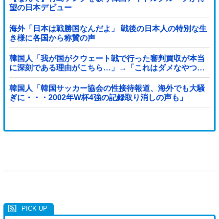
望の日本デビュー
海外「日本は戦勝国なんだよ」 戦後の日本人の特別な生
き様に各国から称賛の声
韓国人「我が国がクウェート戦で行った審判買収が本当
に深刻である理由がこちら…」→「これはダメなやつ…
（ブルブル」＝韓国の反応
韓国人「韓国サッカー協会の性接待報道、海外でも大騒
ぎに・・・2002年W杯4強の記録取り消しの声も」
→「マジで国の恥だ」「2002年まで疑う価値がある」
「国民や国が築いた国格をサッカー選手が足で蹴り飛ば
すね」