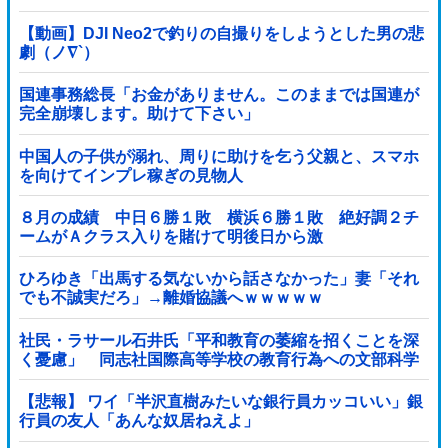
【動画】DJI Neo2で釣りの自撮りをしようとした男の悲
劇（ノ∇`）
国連事務総長「お金がありません。このままでは国連が
完全崩壊します。助けて下さい」
中国人の子供が溺れ、周りに助けを乞う父親と、スマホ
を向けてインプレ稼ぎの見物人
８月の成績 中日６勝１敗 横浜６勝１敗 絶好調２チ
ームがＡクラス入りを賭けて明後日から激
突！！！！！！！！！他
ひろゆき「出馬する気ないから話さなかった」妻「それ
でも不誠実だろ」→離婚協議へｗｗｗｗｗ
社民・ラサール石井氏「平和教育の萎縮を招くことを深
く憂慮」 同志社国際高等学校の教育行為への文部科学
省の対応に関する質問主意書 [少考さん★]
【悲報】 ワイ「半沢直樹みたいな銀行員カッコいい」銀
行員の友人「あんな奴居ねえよ」