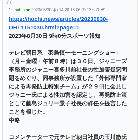
1:
muffin ★
2023/08/30(水) 14:26:16.06 ID:13zvZIiH9
https://hochi.news/articles/20230830-
OHT1T51030.html?page=1
2023年8月30日 9時0分スポーツ報知
テレビ朝日系「羽鳥慎一モーニングショー」
（月～金曜・午前８時）は３０日、ジャニーズ
事務所のジャニー喜多川前社長の性加害疑惑問
題をめぐり、同事務所が設置した「外部専門家
による再発防止特別チーム」が２９日に会見し
ジャニー氏による性加害を認定し、再発防止策
として藤島ジュリー景子社長の辞任を提言した
ことを報じた。
中略
コメンテーターで元テレビ朝日社員の玉川徹氏