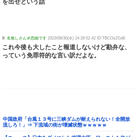
を出せという話
9:
名無しさん＠恐縮です
2023/08/30(水) 14:28:52.42 ID:TBCOsZGd0
これ今後も大したこと報道しないけど勘弁な、
っていう免罪符的な言い訳だよな。
中国政府「台風１３号に三峡ダムが耐えられない！全開放
流しろ！」⇒ 下流域の街が壊滅状態ｗｗｗｗｗ