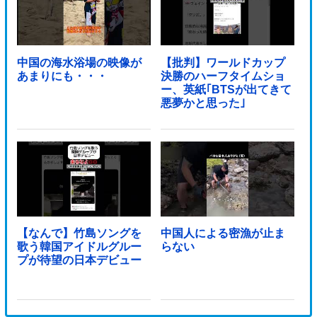
中国の海水浴場の映像が
【批判】ワールドカップ
あまりにも・・・
決勝のハーフタイムショ
ー、英紙｢BTSが出てきて
悪夢かと思った｣
【なんで】竹島ソングを
中国人による密漁が止ま
歌う韓国アイドルグルー
らない
プが待望の日本デビュー