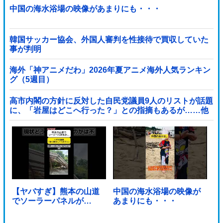
中国の海水浴場の映像があまりにも・・・
韓国サッカー協会、外国人審判を性接待で買収していた
事が判明
海外「神アニメだわ」2026年夏アニメ海外人気ランキン
グ（5週目）
高市内閣の方針に反対した自民党議員9人のリストが話題
に、「岩屋はどこへ行った？」との指摘もあるが……他
【ヤバすぎ】熊本の山道
中国の海水浴場の映像が
でソーラーパネルが…
あまりにも・・・