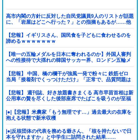
高市内閣の方針に反対した自民党議員9人のリストが話題
に、「岩屋はどこへ行った？」との指摘もあるが……他
【悲報】イギリスさん、国民食を子どもに食わせるのを
諦めるｗｗｗｗｗｗｗ
【唯一の五輪メダルを日本に奪われるのか】外国人審判
への性接待で大揺れの韓国サッカー界、ロンドン五輪メ
ダル剝奪…
【悲報】 中国、橋の欄干が強風一発で粉々に 鉄筋ゼロ
当局「接着剤でくっつけただけ」「正常で、品質問題は
ない」
【悲報】 週刊誌、好き放題書きまくる 高市早苗首相は新
公用車の贅を尽くした後部座席でたばこを吸うのが至福
の時間「どんどん延びる乗車時間」
|●|【悲報】米農家「もう無理です…」過去最大の在庫を
抱える状態で新米収穫
|●|反核団体の代表を務める爺さん、「核を持たないで日
本を守れますか」と中学生に詰問された結果……