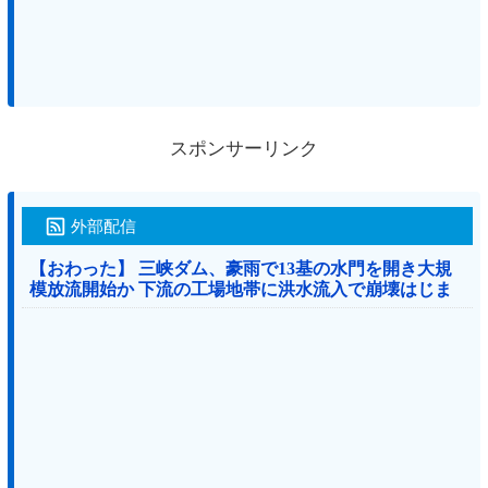
スポンサーリンク
外部配信
【おわった】 三峡ダム、豪雨で13基の水門を開き大規
模放流開始か 下流の工場地帯に洪水流入で崩壊はじま
る