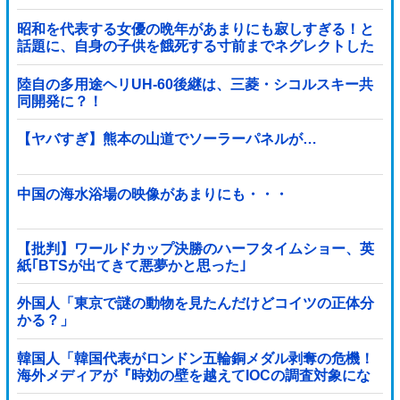
昭和を代表する女優の晩年があまりにも寂しすぎる！と
話題に、自身の子供を餓死する寸前までネグレクトした
挙句……
陸自の多用途ヘリUH-60後継は、三菱・シコルスキー共
同開発に？！
【ヤバすぎ】熊本の山道でソーラーパネルが…
中国の海水浴場の映像があまりにも・・・
【批判】ワールドカップ決勝のハーフタイムショー、英
紙｢BTSが出てきて悪夢かと思った｣
外国人「東京で謎の動物を見たんだけどコイツの正体分
かる？」
韓国人「韓国代表がロンドン五輪銅メダル剥奪の危機！
海外メディアが『時効の壁を越えてIOCの調査対象にな
り得る』と報道！」