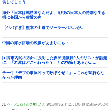
供してしまう
海外「日本は戦勝国なんだよ」 戦後の日本人の特別な生き
様に各国から称賛の声
【ヤバすぎ】熊本の山道でソーラーパネルが…
中国の海水浴場の映像があまりにも・・・
|●|高市内閣の方針に反対した自民党議員9人のリストが話題
に、「岩屋はどこへ行った？」との指摘もあるが……
チー牛「デブの事豚丼って呼ぼうぜ！」←これが流行らな
かった理由
39:
ウィズコロナの名無しさん
2023/08/28(月) 11:31:05.19 ID:dUq+WusX0