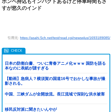
ボンベ持込もインパクトあるけど停車時間もさ
すが悠久のインド
引用元:
https://asahi.5ch.net/test/read.cgi/newsplus/1693189085/
日本の防衛白書、ついに青春アニメ化ｗｗｗ 国防を語る
本なのに表紙が謎すぎる
【動画】急病人？横須賀の国道16号でおかしな事故が撮
影される。
中国、三峡ダムが全開放流。長江流域で深刻な洪水被害
移民反対派に聞きたいんやが