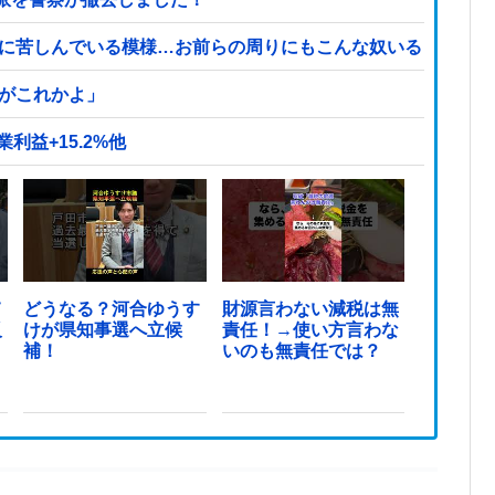
症に苦しんでいる模様…お前らの周りにもこんな奴いる？
頃がこれかよ」
利益+15.2%他
て
どうなる？河合ゆうす
財源言わない減税は無
反
けが県知事選へ立候
責任！→使い方言わな
ま
補！
いのも無責任では？