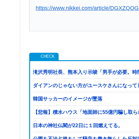
https://www.nikkei.com/article/DGXZ
滝沢秀明社長、熊本入り示唆「男手が必要。時
ダイアンのじゃない方がユースケさんになって
韓国サッカーのイメージが墜落
【悲報】積水ハウス「地面師に55億円騙し取
日本の神社仏閣が22日に１回燃えてる。
公園を不法占拠をして騒音を撒き散らした反対