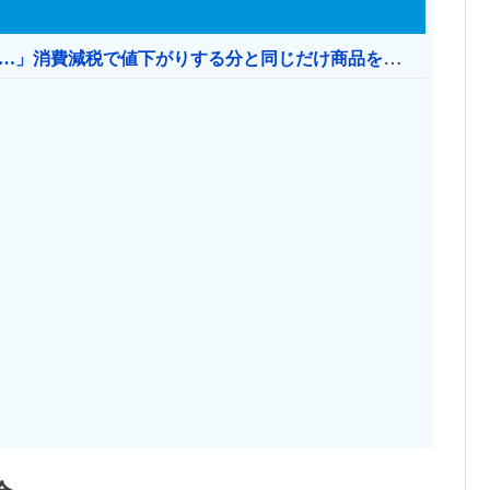
【消費税率1％】 「下げるのが筋なんですけど…」消費減税で値下がりする分と同じだけ商品を値上げして店頭価格を変えない店も