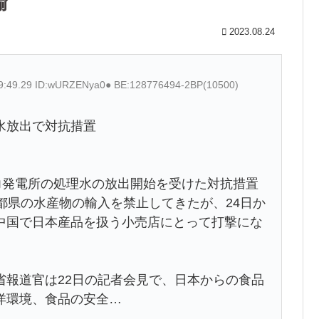
輸
2023.08.24
49:49.29 ID:wURZENya0● BE:128776494-2BP(10500)
水放出で対抗措置
力発電所の処理水の放出開始を受けた対抗措置
都県の水産物の輸入を禁止してきたが、24日か
中国で日本産品を扱う小売店にとって打撃にな
省報道官は22日の記者会見で、日本からの食品
洋環境、食品の安全…