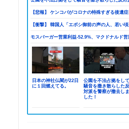
【悲報】 ケンコバがコロナの特殊すぎる後遺
【衝撃】 韓国人「エボシ御前の声の人、若い
モスバーガー営業利益-52.9%、マクドナルド営業
日本の神社仏閣が22日
公園を不法占拠をし
に１回燃えてる。
騒音を撒き散らした
対派を警察が撤去し
した！