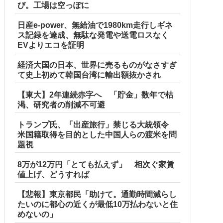
び。工場は空っぽに
日産e-power、無給油で1980km走行しギネ
ス記録を達成、無駄な発電や送電ロスなく
EVよりエコを証明
経済大国の日本、世界に売るものがなさすぎ
て史上初めて韓国台湾に輸出額抜かされ
【東大】2年連続赤字へ 「貯金」数年で枯
渇、研究者の削減不可避
トランプ氏、「出産旅行」禁じる大統領令
米国籍取得を目的とした中国人らの渡米を問
題視
8万が12万円「とても払えず」 相次ぐ家賃
値上げ、どうすれば
【悲報】東京都民「助けて。通勤時間減らし
たいのに都心の近くが最低10万払わないと住
めないの」