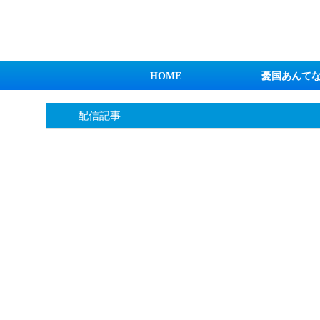
日本第一！ニュース録
HOME
憂国あんて
配信記事