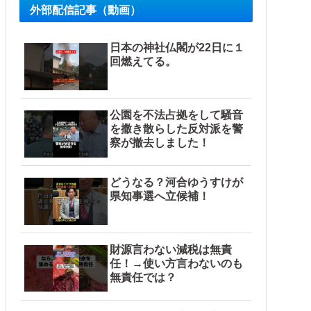
外部配信記事（動画）
日本の神社仏閣が22日に１
回燃えてる。
公園を不法占拠をして騒音
を撒き散らした反対派を警
察が撤去しました！
どうなる？河合ゆうすけが
県知事選へ立候補！
財源言わない減税は無責
任！→使い方言わないのも
無責任では？