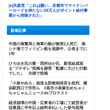
|●|共産党「これは酷い…京都市でマイナンバ
ーカードを持たない29万人がポイント給付事
業から排除された」
新着記事
中国の海警局と海軍の船が衝突2人死亡 南
シナ海でフィリピン船を追跡中、公表までに
1年
ひろゆき氏の妻・西村ゆか氏、新党結成巡
る”ブチギレ”投稿を謝罪「配慮に欠けた行動
でした」 夫婦で投稿
「小泉やめろ」核巡る防衛相発言を批判、横
浜駅西口で市民ら #高市小泉麻生めちゃく
ちゃじゃんニュースdeプロテスト
経済崩壊の中国・広東省の工場にて経営者が
従業員に半年以上給料未払いした挙句高飛