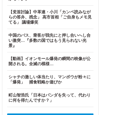
【党首討論】中革連・小川「カンペ読みなが
らの答弁、残念」 高市首相「ご自身もメモ見
てる」 議場爆笑
中国のバス、乗客が我先にと押し合いへし合
い激突…『多数の国ではもう見られない光
景』
【動画】イオンモール爆発の瞬間の映像が公
開される。全滅の模様…
シャチの激しい体当たり、マンボウが粉々に
「爆発」 捕食戦略か遊びか
町山智浩氏「日本はパンダを失って、代わり
に何を得たんですか？」