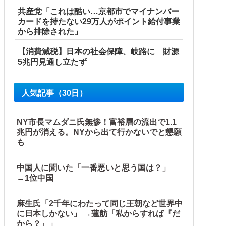
共産党「これは酷い…京都市でマイナンバー
カードを持たない29万人がポイント給付事業
から排除された」
【消費減税】日本の社会保障、岐路に 財源
5兆円見通し立たず
人気記事（30日）
NY市長マムダニ氏無惨！富裕層の流出で1.1
兆円が消える。NYから出て行かないでと懇願
も
中国人に聞いた「一番悪いと思う国は？」
→1位中国
麻生氏「2千年にわたって同じ王朝など世界中
に日本しかない」 →蓮舫「私からすれば『だ
から？』」