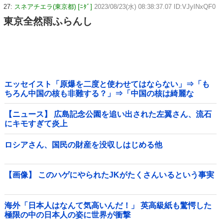
27:
スネアチエラ(東京都) [ﾆﾀﾞ]
2023/08/23(水) 08:38:37.07 ID:VJyINxQF0
東京全然雨ふらんし
エッセイスト「原爆を二度と使わせてはならない」⇒「も
ちろん中国の核も非難する？」⇒「中国の核は綺麗な
核！」
【ニュース】 広島記念公園を追い出された左翼さん、流石
にキモすぎて炎上
ロシアさん、国民の財産を没収しはじめる他
【画像】 このハゲにやられたJKがたくさんいるという事実
海外「日本人はなんて気高いんだ！」 英高級紙も驚愕した
極限の中の日本人の姿に世界が衝撃