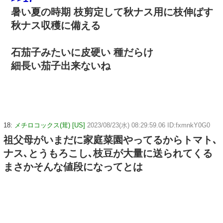
暑い夏の時期 枝剪定して秋ナス用に枝伸ばす
秋ナス収穫に備える
石茄子みたいに皮硬い 種だらけ
細長い茄子出来ないね
18:
メチロコックス(茸) [US]
2023/08/23(水) 08:29:59.06 ID:fxmnkY0G0
祖父母がいまだに家庭菜園やってるからトマト､
ナス､とうもろこし､枝豆が大量に送られてくる
まさかそんな値段になってとは