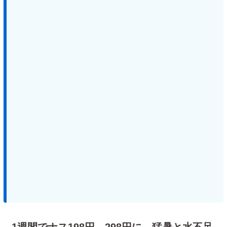
1週間でナス198円→298円に…猛暑と水不足