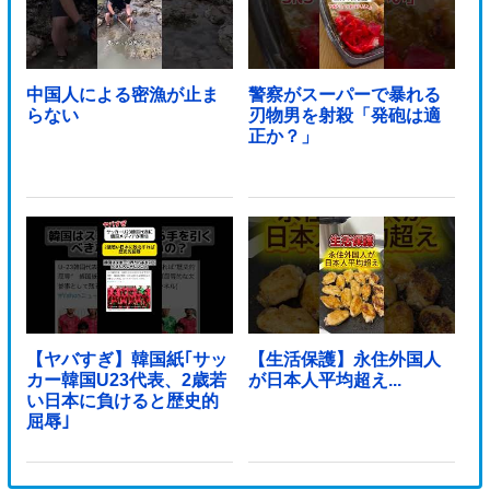
中国人による密漁が止ま
警察がスーパーで暴れる
らない
刃物男を射殺「発砲は適
正か？」
【ヤバすぎ】韓国紙｢サッ
【生活保護】永住外国人
カー韓国U23代表、2歳若
が日本人平均超え...
い日本に負けると歴史的
屈辱｣