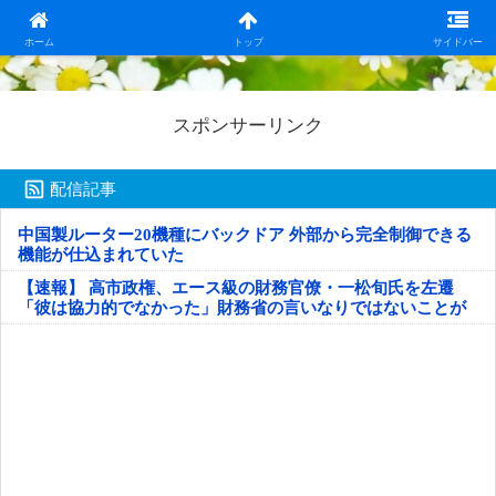
日本第一！ニュース録
ホーム
トップ
サイドバー
スポンサーリンク
配信記事
中国製ルーター20機種にバックドア 外部から完全制御できる
機能が仕込まれていた
【速報】 高市政権、エース級の財務官僚・一松旬氏を左遷
「彼は協力的でなかった」財務省の言いなりではないことが
判明