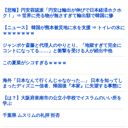
【悲報】円安容認派「円安は輸出が伸びで日本経済ホクホ
ク！」⇒ 世界に売る物が無さすぎて輸出額で韓国に惨
敗・・・
【ニュース】 韓国が熊本被災地に水を支援 ⇒ トイレの水に
ｗｗｗｗｗｗｗ
ジャンポケ斎藤と代理人のやりとり、「地獄すぎて完全に
コントになってる……」と衝撃を受ける人が続出中他
この夏菜がシコすぎるｗｗｗｗ
海外「日本なんて行くんじゃなかった…」 日本を知ってし
まったディズニー信者、帰国後『本家』に失望する事態に
【は？】大阪府泉南市の公立小学校でイスラムのいい所を
学ぶ
千葉県 ムスリムの礼拝 拒否