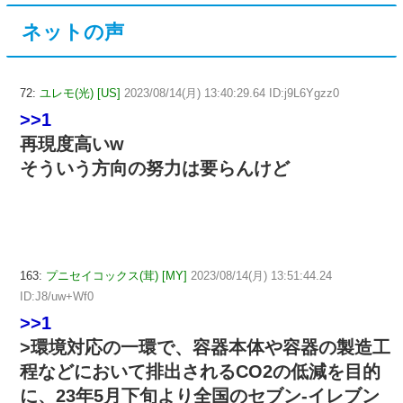
ネットの声
72:
ユレモ(光) [US]
2023/08/14(月) 13:40:29.64 ID:j9L6Ygzz0
>>1
再現度高いw
そういう方向の努力は要らんけど
163:
プニセイコックス(茸) [MY]
2023/08/14(月) 13:51:44.24
ID:J8/uw+Wf0
>>1
>環境対応の一環で、容器本体や容器の製造工
程などにおいて排出されるCO2の低減を目的
に、23年5月下旬より全国のセブン‐イレブン