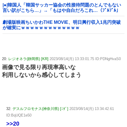
|●|韓国人「韓国サッカー協会の性接待問題のとんでもない
言い訳がこちら…」→「もはや自白だろこれ…（ﾌﾞﾙﾌﾞﾙ」
＝韓国の反応
劇場版映画ちいかわTHE MOVIE、明日興行収入1兆円突破
が確実にｗｗｗｗｗｗｗｗｗｗｗｗｗ
20:
レジオネラ(静岡県) [KR]
2023/08/14(月) 13:33:01.75 ID:PDNgHvaS0
画像で見る限り再現率高いな
利用しないから感心してしまう
32:
デスルフロモナス(神奈川県) [ﾆﾀﾞ]
2023/08/14(月) 13:34:42.61
ID:BqUQE1e50
>>20