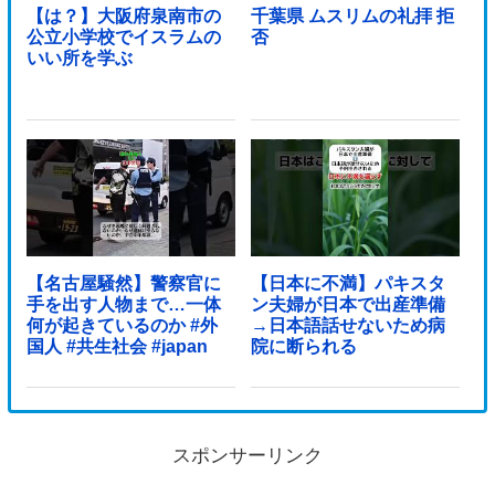
【は？】大阪府泉南市の
千葉県 ムスリムの礼拝 拒
公立小学校でイスラムの
否
いい所を学ぶ
【名古屋騒然】警察官に
【日本に不満】パキスタ
手を出す人物まで…一体
ン夫婦が日本で出産準備
何が起きているのか #外
→日本語話せないため病
国人 #共生社会 #japan
院に断られる
スポンサーリンク