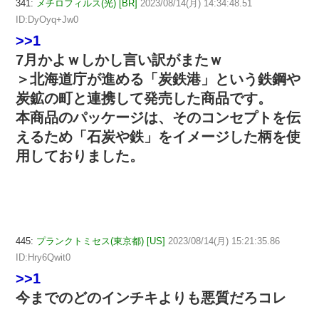
341:
メチロフィルス(光) [BR]
2023/08/14(月) 14:34:48.51
ID:DyOyq+Jw0
>>1
7月かよｗしかし言い訳がまたｗ
＞北海道庁が進める「炭鉄港」という鉄鋼や
炭鉱の町と連携して発売した商品です。
本商品のパッケージは、そのコンセプトを伝
えるため「石炭や鉄」をイメージした柄を使
用しておりました。
445:
プランクトミセス(東京都) [US]
2023/08/14(月) 15:21:35.86
ID:Hry6Qwit0
>>1
今までのどのインチキよりも悪質だろコレ