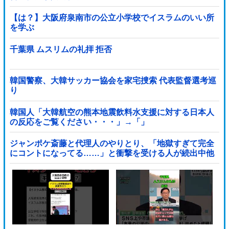
【は？】大阪府泉南市の公立小学校でイスラムのいい所
を学ぶ
千葉県 ムスリムの礼拝 拒否
韓国警察、大韓サッカー協会を家宅捜索 代表監督選考巡
り
韓国人「大韓航空の熊本地震飲料水支援に対する日本人
の反応をご覧ください・・・」→「」
ジャンポケ斎藤と代理人のやりとり、「地獄すぎて完全
にコントになってる……」と衝撃を受ける人が続出中他