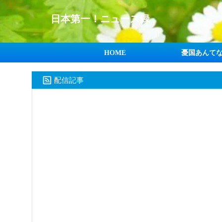
日本第一！ニュース録
HOME
憂国あんて
配信記事