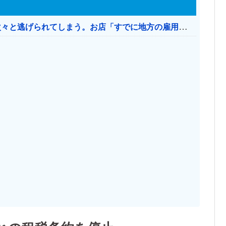
日本のお店、時給1500円でもミャンマー人に次々と逃げられてしまう。お店「すでに地方の雇用は崩壊」