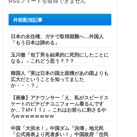
RSSフィードを取得できません
外部配信記事
日本の永住権、ガチで取得困難へ…外国人
「もう日本は諦める」
玉川徹「包丁男を結果的に死刑にしたことに
なる」←これどう思う？？？
韓国人「実は日本の国土面積があの国よりも
広大だということを知ってました
か・・・？」
IKEAにも聞いた
【画像】アナウンサー「え、私がスピードス
ケートのピチピチユニフォーム着るんです
か…？ﾑﾁｨ！！」←これはお前らに刺さるや
ろw w w w w w w w
中国「大洪水！」中国ダム「決壊」地元民
「公式発表より死者多い！」中国政府「住民