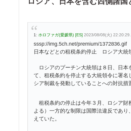
ロシア、日本を含む西側諸国
1:
ホロファガ(愛媛県) [ES]
2023/08/08(火) 22:20:29
sssp://img.5ch.net/premium/1372836.gif
日本などとの租税条約停止 ロシア大統
ロシアのプーチン大統領は８日、日本を
て、租税条約を停止する大統領令に署名
シア制裁を発動していることへの対抗措
租税条約の停止は今年３月、ロシア財務
よる）一方的な制限は国際法違反であり
えていた。