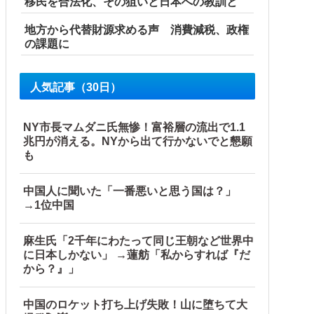
移民を合法化、その狙いと日本への教訓と
地方から代替財源求める声 消費減税、政権
の課題に
人気記事（30日）
NY市長マムダニ氏無惨！富裕層の流出で1.1
兆円が消える。NYから出て行かないでと懇願
も
中国人に聞いた「一番悪いと思う国は？」
→1位中国
麻生氏「2千年にわたって同じ王朝など世界中
に日本しかない」 →蓮舫「私からすれば『だ
から？』」
中国のロケット打ち上げ失敗！山に堕ちて大