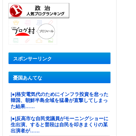
スポンサーリンク
憂国あんてな
|●|格安電気代のためにインフラ投資を怠った
韓国、朝鮮半島全域を猛暑が直撃してしまっ
た結果……
|●|反高市な自民党議員がモーニングショーに
生出演、すると普段は自民を叩きまくりの某
出演者が……