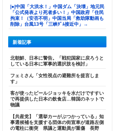
|●|中国「大洪水！」中国ダム「決壊」地元民
「公式発表より死者多い！」中国政府「住民
拘束！（安否不明」中国当局「救助隊動画も
削除」台風13号「三峡ﾀﾞﾑ接近中」→
新着記事
北朝鮮、日本に警告。「戦犯国家に戻ろうと
している日本に軍事的選択肢を検討」
フェミさん「女性視点の避難所を提言しま
す」
客が使ったビールジョッキを水だけですすい
で再提供した日本の飲食店…韓国のネットで
物議
【共産党】「選挙カーがぶつかっている」知
事選候補を支援する団体の街宣車が道路左側
の電柱に衝突 県議と運動員が重傷 長野