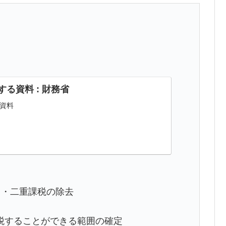
る資料 : 財務省
資料
）・二重課税の除去
税することができる範囲の確定