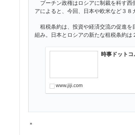
プーチン政権はロシアに制裁を科す西側
アによると、今回、日本や欧米など３８
租税条約は、投資や経済交流の促進を目
組み。日本とロシアの新たな租税条約は
時事ドットコ
www.jiji.com
＊