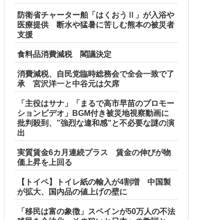
防衛省チャーター舶「はくおうⅡ」が入浴や
医療提供 断水や猛暑に苦しむ熊本の被災者
支援
食料品消費減税 閣議決定
消費減税、自民党臨時総務会で全会一致で了
承 宮沢洋一と中谷元は欠席
「主役はサナ」「まるで高市早苗のプロモー
ションビデオ」BGM付き被災地視察動画に
批判殺到、”強烈な違和感”と不必要な謎の演
出
実質賃金6カ月連続プラス 賃金の伸びが物
価上昇を上回る
【トイペ】トイレ紙の輸入が4割増 中国製
が拡大、国内品の値上げの壁に
「移民は富の象徴」スペインが50万人の不法