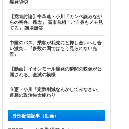
爆発🚀💥
【党首討論】中革連・小川「カンペ読みなが
らの答弁、残念」 高市首相「ご自身もメモ見
てる」 議場爆笑
中国のバス、乗客が我先にと押し合いへし合
い激突…『多数の国ではもう見られない光
景』
【動画】イオンモール爆発の瞬間の映像が公
開される。全滅の模様…
立憲・小川「定数削減なんかしてみなさい、
首相の政治生命終わり
外部配信記事（動画）