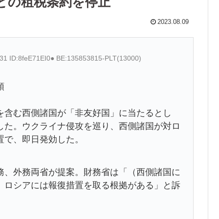
との租税条約を停止
2023.08.09
.31 ID:8feE71EI0● BE:135853815-PLT(13000)
領
含む西側諸国が「非友好国」に当たるとし
した。ウクライナ侵攻を巡り、西側諸国が対ロ
置で、即日発効した。
、外務両省が提案。財務省は「（西側諸国に
、ロシアには報復措置を取る根拠がある」と訴