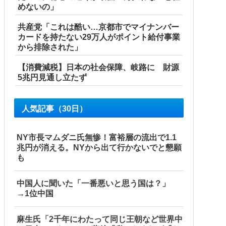
めないの」
共産党「これは酷い…京都市でマイナンバー
カードを持たない29万人がポイント給付事業
から排除された」
【消費減税】日本の社会保障、岐路に 財源
5兆円見通し立たず
人気記事（30日）
NY市長マムダニ氏無惨！富裕層の流出で1.1
兆円が消える。NYから出て行かないでと懇願
も
中国人に聞いた「一番悪いと思う国は？」
→1位中国
麻生氏「2千年にわたって同じ王朝など世界中