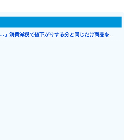
【消費税率1％】 「下げるのが筋なんですけど…」消費減税で値下がりする分と同じだけ商品を値上げして店頭価格を変えない店も