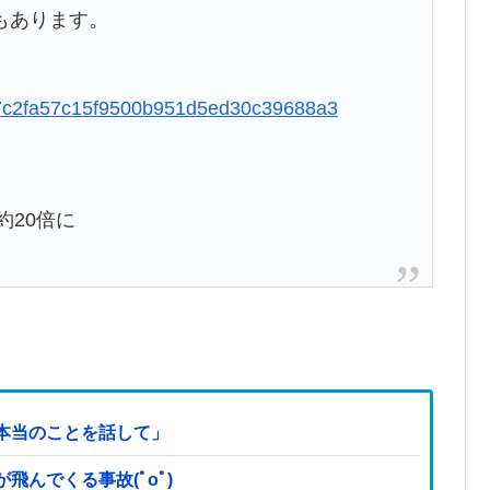
もあります。
3b57c2fa57c15f9500b951d5ed30c39688a3
約20倍に
本当のことを話して」
んでくる事故(ﾟoﾟ)