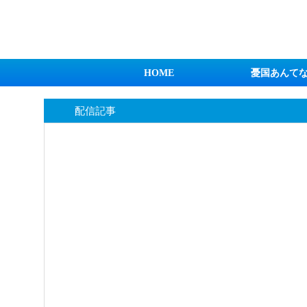
日本第一！ニュース録
HOME
憂国あんて
配信記事