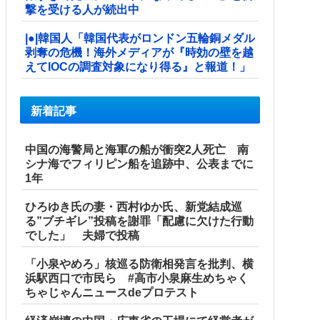
撃を受ける人が続出中
|●|韓国人「韓国代表がロンドン五輪銅メダル
剥奪の危機！海外メディアが『時効の壁を越
えてIOCの調査対象になり得る』と報道！」
新着記事
中国の海警局と海軍の船が衝突2人死亡 南
シナ海でフィリピン船を追跡中、公表までに
1年
ひろゆき氏の妻・西村ゆか氏、新党結成巡
る”ブチギレ”投稿を謝罪「配慮に欠けた行動
でした」 夫婦で投稿
「小泉やめろ」核巡る防衛相発言を批判、横
浜駅西口で市民ら #高市小泉麻生めちゃく
ちゃじゃんニュースdeプロテスト