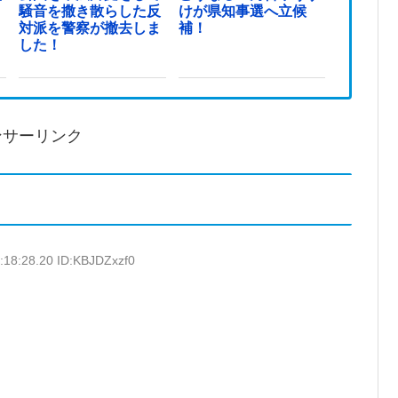
騒音を撒き散らした反
けが県知事選へ立候
対派を警察が撤去しま
補！
した！
ンサーリンク
:18:28.20 ID:KBJDZxzf0