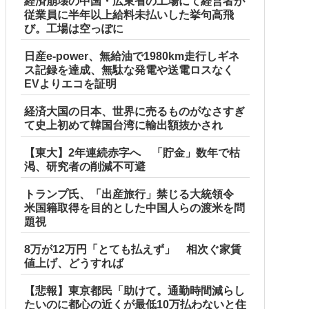
経済崩壊の中国・広東省の工場にて経営者が
従業員に半年以上給料未払いした挙句高飛
び。工場は空っぽに
日産e-power、無給油で1980km走行しギネ
ス記録を達成、無駄な発電や送電ロスなく
EVよりエコを証明
経済大国の日本、世界に売るものがなさすぎ
て史上初めて韓国台湾に輸出額抜かされ
【東大】2年連続赤字へ 「貯金」数年で枯
渇、研究者の削減不可避
トランプ氏、「出産旅行」禁じる大統領令
米国籍取得を目的とした中国人らの渡米を問
題視
8万が12万円「とても払えず」 相次ぐ家賃
値上げ、どうすれば
【悲報】東京都民「助けて。通勤時間減らし
たいのに都心の近くが最低10万払わないと住