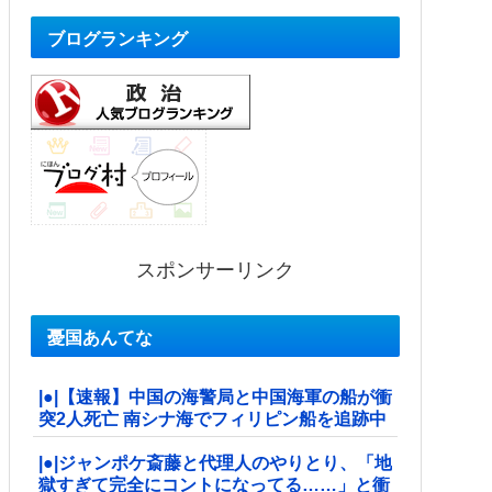
ブログランキング
スポンサーリンク
憂国あんてな
|●|【速報】中国の海警局と中国海軍の船が衝
突2人死亡 南シナ海でフィリピン船を追跡中
|●|ジャンポケ斎藤と代理人のやりとり、「地
獄すぎて完全にコントになってる……」と衝