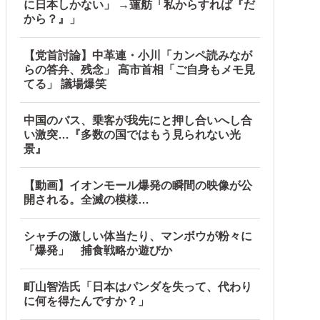
に日本しかない」 →蓮舫「私からすれば『だ
から？』」
【党首討論】中革連・小川「カンペ読みなが
らの答弁、残念」 高市首相「ご自身もメモ見
てる」 議場爆笑
中国のバス、乗客が我先にと押し合いへし合
い激突…『多数の国ではもう見られない光
中国政府「1年間隠蔽」日本「隠蔽された事実報道！（2026年
景』
【動画】イオンモール爆発の瞬間の映像が公
開される。全滅の模様…
うな方針転換を……他
シャチの激しい体当たり、マンボウが粉々に
「爆発」 捕食戦略か遊びか
町山智浩氏「日本はパンダを失って、代わり
に何を得たんですか？」