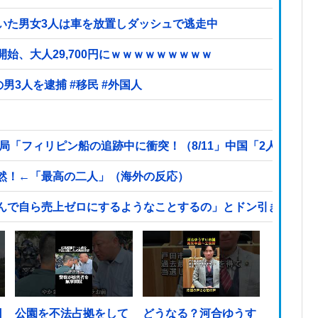
いた男女3人は車を放置しダッシュで逃走中
始、大人29,700円にｗｗｗｗｗｗｗｗｗ
【ヤバい】100件以上の窃盗をしたトルコ国籍の男3人を逮捕 #移民 #外国人
局「フィリピン船の追跡中に衝突！（8/11」中国「2人死亡」
然！←「最高の二人」（海外の反応）
んで自ら売上ゼロにするようなことするの」とドン引きするよ
日
公園を不法占拠をして
どうなる？河合ゆうす