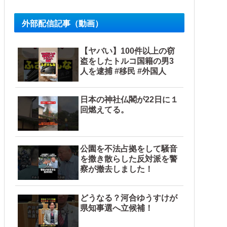
外部配信記事（動画）
【ヤバい】100件以上の窃
盗をしたトルコ国籍の男3
人を逮捕 #移民 #外国人
日本の神社仏閣が22日に１
回燃えてる。
公園を不法占拠をして騒音
を撒き散らした反対派を警
察が撤去しました！
どうなる？河合ゆうすけが
県知事選へ立候補！