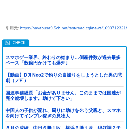
引用元:
https://hayabusa9.5ch.net/test/read.cgi/news/1690712321/
スマホゲー業界、終わりの始まり…倒産件数が過去最多
ペース「数億円かけても爆ﾀﾋ」
【動画】DJI Neo2で釣りの自撮りをしようとした男の悲
劇（ノ∇`）
国連事務総長「お金がありません。このままでは国連が
完全崩壊します。助けて下さい」
中国人の子供が溺れ、周りに助けを乞う父親と、スマホ
を向けてインプレ稼ぎの見物人
８月の成績 中日６勝１敗 横浜６勝１敗 絶好調２チ