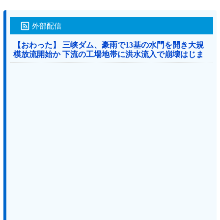
外部配信
【おわった】 三峡ダム、豪雨で13基の水門を開き大規
模放流開始か 下流の工場地帯に洪水流入で崩壊はじま
る