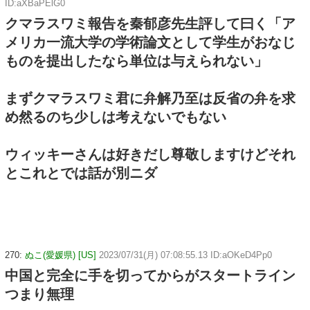
ID:aXBaPElG0
クマラスワミ報告を秦郁彦先生評して曰く「ア
メリカ一流大学の学術論文として学生がおなじ
ものを提出したなら単位は与えられない」
まずクマラスワミ君に弁解乃至は反省の弁を求
め然るのち少しは考えないでもない
ウィッキーさんは好きだし尊敬しますけどそれ
とこれとでは話が別ニダ
270:
ぬこ(愛媛県) [US]
2023/07/31(月) 07:08:55.13 ID:aOKeD4Pp0
中国と完全に手を切ってからがスタートライン
つまり無理