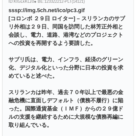
ID:KtGLkKLz0● BE:123322212-PLT(14121)
sssp://img.5ch.net/ico/pc3.gif
[コロンボ ２９日 ロイター] – スリランカのサブ
リ外相は２９日、同国を訪問した林芳正外相と
会談し、電力、道路、港湾などのプロジェクト
への投資を再開するよう要請した。
サブリ氏は、電力、インフラ、経済のグリーン
化、デジタル化といった分野に日本の投資を求
めていると述べた。
スリランカは昨年、過去７０年以上で最悪の金
融危機に直面しデフォルト（債務不履行）に陥
った。国際通貨基金（ＩＭＦ）からの２９億ド
ルの支援を継続するために大規模な債務再編に
取り組んでいる。