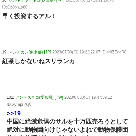
18:
ボルネオヤマネコ(秋田県) [ﾆﾀﾞ]
2023/07/30(日) 19:22:20.76
ID:Gp0ph1s80
早く投資するアル！
19:
マンチカン(東京都) [JP]
2023/07/30(日) 19:22:22.07 ID:4r9ZEqqR0
紅茶しかないねスリランカ
101:
アンデスネコ(愛知県) [TW]
2023/07/30(日) 19:47:39.12
ID:wJmprPuj0
>>19
中国に絶滅危惧のサルを十万匹売ろうとして
絶対に動物園向けじゃないよねで動物保護団