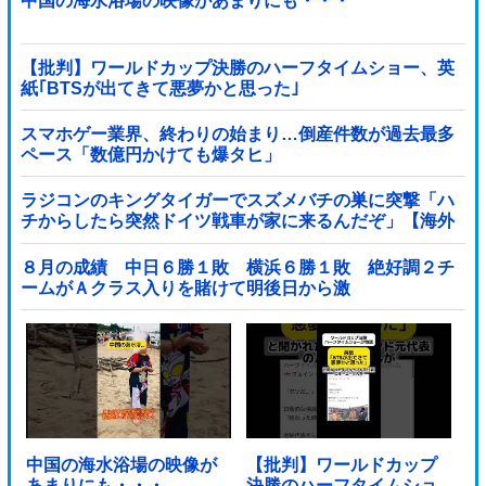
中国の海水浴場の映像があまりにも・・・
【批判】ワールドカップ決勝のハーフタイムショー、英
紙｢BTSが出てきて悪夢かと思った｣
スマホゲー業界、終わりの始まり…倒産件数が過去最多
ペース「数億円かけても爆タヒ」
ラジコンのキングタイガーでスズメバチの巣に突撃「ハ
チからしたら突然ドイツ戦車が家に来るんだぞ」【海外
の反応】
８月の成績 中日６勝１敗 横浜６勝１敗 絶好調２チ
ームがＡクラス入りを賭けて明後日から激
突！！！！！！！！！他
中国の海水浴場の映像が
【批判】ワールドカップ
あまりにも・・・
決勝のハーフタイムショ