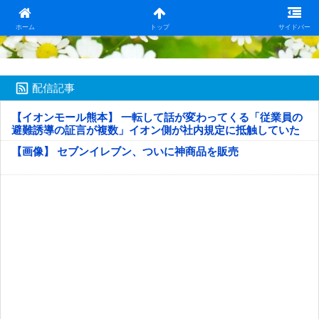
日本第一！ニュース録
ホーム
トップ
サイドバー
配信記事
【イオンモール熊本】 一転して話が変わってくる「従業員の
避難誘導の証言が複数」イオン側が社内規定に抵触していた
疑い
【画像】 セブンイレブン、ついに神商品を販売