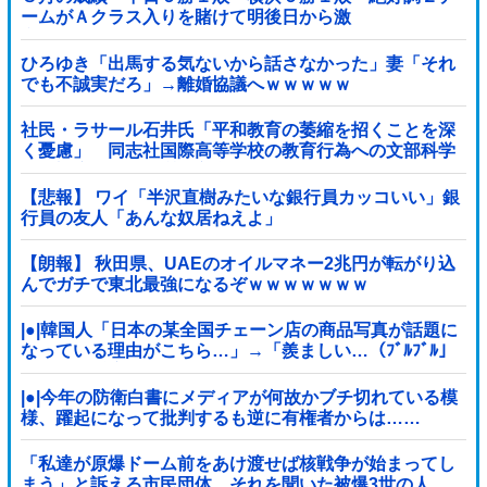
ームがＡクラス入りを賭けて明後日から激
突！！！！！！！！！他
ひろゆき「出馬する気ないから話さなかった」妻「それ
でも不誠実だろ」→離婚協議へｗｗｗｗｗ
社民・ラサール石井氏「平和教育の萎縮を招くことを深
く憂慮」 同志社国際高等学校の教育行為への文部科学
省の対応に関する質問主意書 [少考さん★]
【悲報】 ワイ「半沢直樹みたいな銀行員カッコいい」銀
行員の友人「あんな奴居ねえよ」
【朗報】 秋田県、UAEのオイルマネー2兆円が転がり込
んでガチで東北最強になるぞｗｗｗｗｗｗｗ
|●|韓国人「日本の某全国チェーン店の商品写真が話題に
なっている理由がこちら…」→「羨ましい…（ﾌﾞﾙﾌﾞﾙ」
＝韓国の反応
|●|今年の防衛白書にメディアが何故かブチ切れている模
様、躍起になって批判するも逆に有権者からは……
「私達が原爆ドーム前をあけ渡せば核戦争が始まってし
まう」と訴える市民団体、それを聞いた被爆3世の人