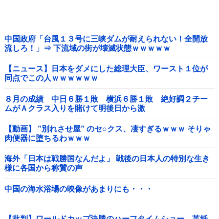
中国政府「台風１３号に三峡ダムが耐えられない！全開放
流しろ！」⇒ 下流域の街が壊滅状態ｗｗｗｗｗ
【ニュース】日本をダメにした総理大臣、ワースト１位が
同点でこの人ｗｗｗｗｗｗ
８月の成績 中日６勝１敗 横浜６勝１敗 絶好調２チー
ムがＡクラス入りを賭けて明後日から激
突！！！！！！！！！他
【動画】 ”別れさせ屋” のセ○クス、凄すぎるｗｗｗ そりゃ
肉便器に堕ちるわｗｗｗ
海外「日本は戦勝国なんだよ」 戦後の日本人の特別な生き
様に各国から称賛の声
中国の海水浴場の映像があまりにも・・・
【批判】ワールドカップ決勝のハーフタイムショー、英紙