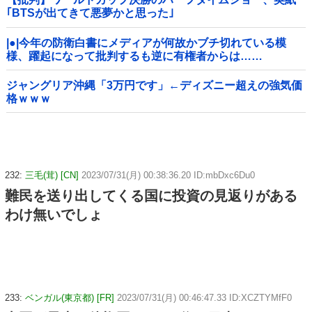
｢BTSが出てきて悪夢かと思った｣
|●|今年の防衛白書にメディアが何故かブチ切れている模
様、躍起になって批判するも逆に有権者からは……
ジャングリア沖縄「3万円です」←ディズニー超えの強気価
格ｗｗｗ
232:
三毛(茸) [CN]
2023/07/31(月) 00:38:36.20 ID:mbDxc6Du0
難民を送り出してくる国に投資の見返りがある
わけ無いでしょ
233:
ベンガル(東京都) [FR]
2023/07/31(月) 00:46:47.33 ID:XCZTYMfF0