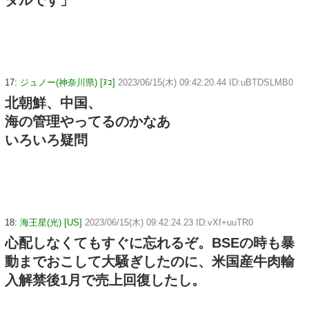
ダルです」
17:
ジュノー(神奈川県) [ﾇｺ]
2023/06/15(木) 09:42:20.44 ID:uBTDSLMB0
北朝鮮、中国、
海の管理やってるのかなあ
いろいろ疑問
18:
海王星(光) [US]
2023/06/15(木) 09:42:24.23 ID:vXf+uuTR0
心配しなくてもすぐに忘れるぞ。BSEの時も暴
動までおこして大騒ぎしたのに、米国産牛肉輸
入解禁後1月で売上回復したし。