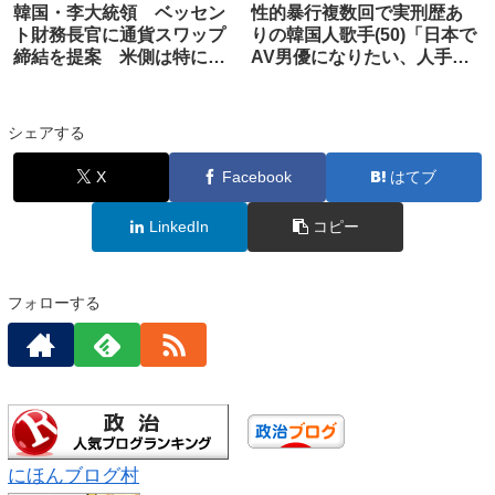
韓国・李大統領 ベッセン
性的暴行複数回で実刑歴あ
ト財務長官に通貨スワップ
りの韓国人歌手(50)「日本で
締結を提案 米側は特に扱
AV男優になりたい、人手不
わず
足と聞いた」
シェアする
X
Facebook
はてブ
LinkedIn
コピー
フォローする
にほんブログ村