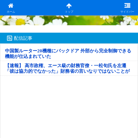
日本第一！ニュース録
ホーム
トップ
サイドバー
配信記事
中国製ルーター20機種にバックドア 外部から完全制御できる
機能が仕込まれていた
【速報】 高市政権、エース級の財務官僚・一松旬氏を左遷
「彼は協力的でなかった」財務省の言いなりではないことが
判明