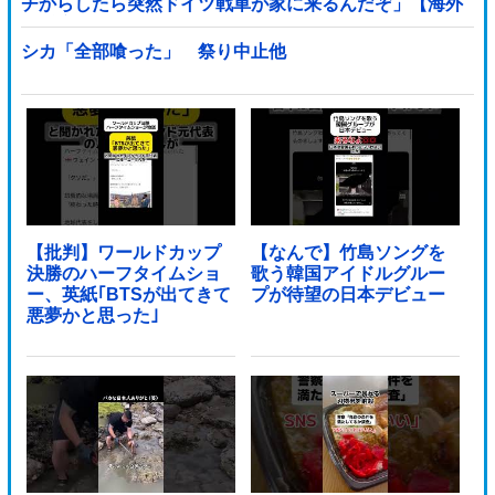
チからしたら突然ドイツ戦車が家に来るんだぞ」【海外
の反応】
シカ「全部喰った」 祭り中止他
【批判】ワールドカップ
【なんで】竹島ソングを
決勝のハーフタイムショ
歌う韓国アイドルグルー
ー、英紙｢BTSが出てきて
プが待望の日本デビュー
悪夢かと思った｣