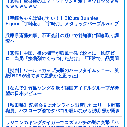
【悲報】全盛期のエマ・ワトソン可愛すぎワロッタｗｗ
ｗｗｗｗｗｗｗ
【宇崎ちゃんは遊びたい！】BiCute Bunnies
Figure「宇崎花」「宇崎月」メタリックパープルver. プ
ライズフィギュア【ラウンドワン限定で展開決定】
兵庫県斎藤知事、不正会計の疑いで前知事に聞き取り調
査へ
【悲報】中国、橋の欄干が強風一発で粉々に 鉄筋ゼ
ロ 当局「接着剤でくっつけただけ」「正常で、品質問
題はない」
【批判】ワールドカップ決勝のハーフタイムショー、英
紙｢BTSが出てきて悪夢かと思った｣
【なんで】竹島ソングを歌う韓国アイドルグループが待
望の日本デビュー
【秋田県】 記者会見にオンライン出席したエリート幹部
職員、バスローブ姿でタバコを吸いながら説明 県が聞き
取りへ
ラジコンのキングタイガーでスズメバチの巣に突撃「ハ