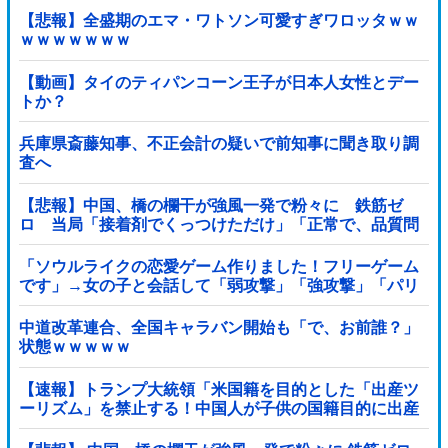
【悲報】全盛期のエマ・ワトソン可愛すぎワロッタｗｗ
ｗｗｗｗｗｗｗ
【動画】タイのティパンコーン王子が日本人女性とデー
トか？
兵庫県斎藤知事、不正会計の疑いで前知事に聞き取り調
査へ
【悲報】中国、橋の欄干が強風一発で粉々に 鉄筋ゼ
ロ 当局「接着剤でくっつけただけ」「正常で、品質問
題はない」
「ソウルライクの恋愛ゲーム作りました！フリーゲーム
です」→女の子と会話して「弱攻撃」「強攻撃」「パリ
ィ」「ローリング」を選ぶガチでダークソウルなんだが
ｗｗｗｗｗ他
中道改革連合、全国キャラバン開始も「で、お前誰？」
状態ｗｗｗｗｗ
【速報】トランプ大統領「米国籍を目的とした「出産ツ
ーリズム」を禁止する！中国人が子供の国籍目的に出産
しに来るのはおかしい！」ｗｗｗｗｗｗｗｗｗｗｗｗｗ