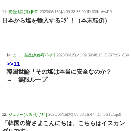
11:
褐色矮星(茸) [KR]
2023/06/15(木) 09:38:36.99 ID:63/KuHwR0
日本から塩を輸入するﾆﾀﾞ！（本末転倒）
14:
ニート彗星(京都府) [ﾆﾀﾞ]
2023/06/15(木) 09:39:48.13 ID:07PzS+8S0
>>11
韓国世論「その塩は本当に安全なのか？」
→ 無限ループ
12:
ジュノー(大阪府) [ﾆﾀﾞ]
2023/06/15(木) 09:39:16.47 ID:m3GTz1qe0
「韓国の皆さまこんにちは、こちらはイスカン