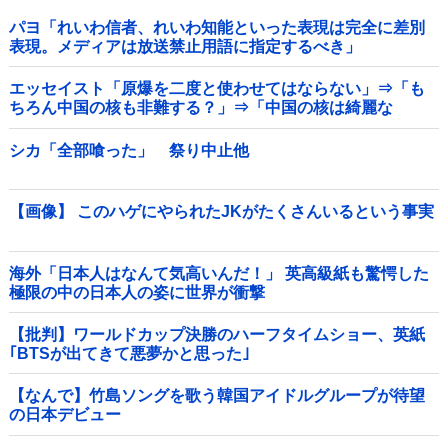
パヨ「れいわ信者、れいわ知能といった表現は完全に差別
表現。メディアは放送禁止用語に指定するべき」
エッセイスト「原爆を二度と使わせてはならない」⇒「も
ちろん中国の核も非難する？」⇒「中国の核は綺麗な
核！」
シカ「全部喰った」 祭り中止他
【画像】 このハゲにやられたJKがたくさんいるという事実
海外「日本人はなんて気高いんだ！」 英高級紙も驚愕した
極限の中の日本人の姿に世界が衝撃
【批判】ワールドカップ決勝のハーフタイムショー、英紙
｢BTSが出てきて悪夢かと思った｣
【なんで】竹島ソングを歌う韓国アイドルグループが待望
の日本デビュー