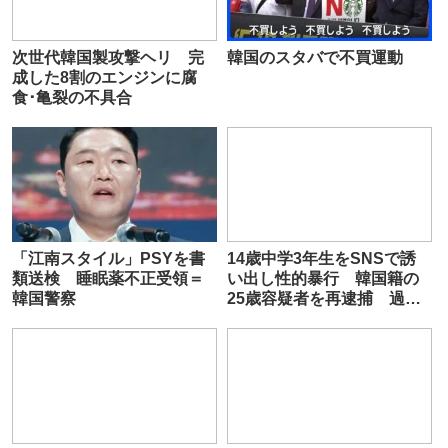
次世代韓国製攻撃ヘリ 完
韓国のスタバで不買運動
成した8割のエンジンに腐
食･亀裂の不具合
「江南スタイル」PSYを書
14歳中学3年生をSNSで誘
類送検 睡眠薬不正受領＝
い出し性的暴行 韓国籍の
韓国警察
25歳容疑者を再逮捕 過去
に12歳少女・9歳女児への性
的暴行など疑いでも逮捕