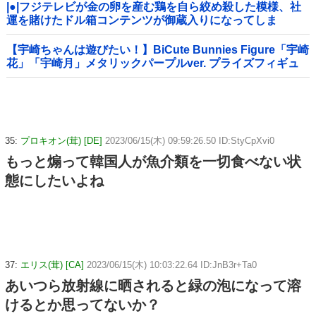
|●|フジテレビが金の卵を産む鶏を自ら絞め殺した模様、社
運を賭けたドル箱コンテンツが御蔵入りになってしま
い……
【宇崎ちゃんは遊びたい！】BiCute Bunnies Figure「宇崎
花」「宇崎月」メタリックパープルver. プライズフィギュ
ア【ラウンドワン限定で展開決定】
35:
プロキオン(茸) [DE]
2023/06/15(木) 09:59:26.50 ID:StyCpXvi0
もっと煽って韓国人が魚介類を一切食べない状
態にしたいよね
37:
エリス(茸) [CA]
2023/06/15(木) 10:03:22.64 ID:JnB3r+Ta0
あいつら放射線に晒されると緑の泡になって溶
けるとか思ってないか？