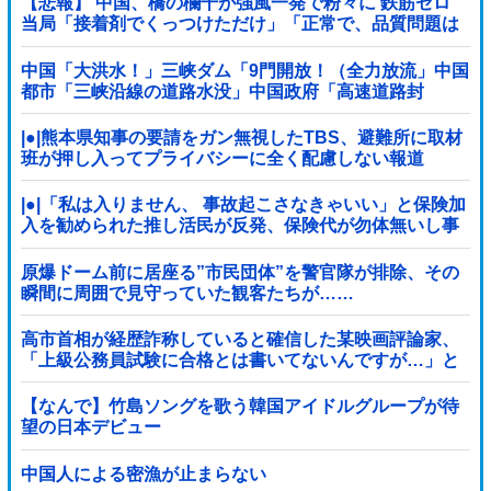
【悲報】 中国、橋の欄干が強風一発で粉々に 鉄筋ゼロ
当局「接着剤でくっつけただけ」「正常で、品質問題は
ない」
中国「大洪水！」三峡ダム「9門開放！（全力放流」中国
都市「三峡沿線の道路水没」中国政府「高速道路封
鎖！」中国ダム「緊急放流に合わせて開門（土砂崩れ発
生」→
|●|熊本県知事の要請をガン無視したTBS、避難所に取材
班が押し入ってプライバシーに全く配慮しない報道
を……
|●|「私は入りません、 事故起こさなきゃいい」と保険加
入を勧められた推し活民が反発、保険代が勿体無いし事
故起こしたとして……
原爆ドーム前に居座る”市民団体”を警官隊が排除、その
瞬間に周囲で見守っていた観客たちが……
高市首相が経歴詐称していると確信した某映画評論家、
「上級公務員試験に合格とは書いてないんですが…」と
ツッコミを受けまくり……
【なんで】竹島ソングを歌う韓国アイドルグループが待
望の日本デビュー
中国人による密漁が止まらない