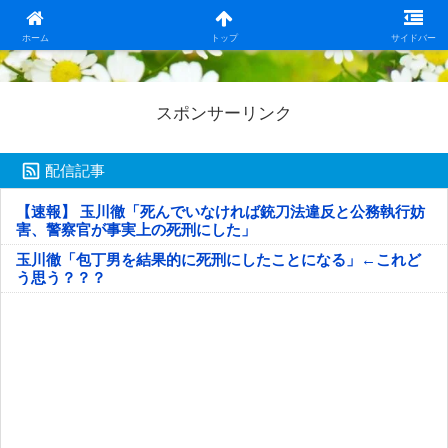
日本第一！ニュース録
ホーム
トップ
サイドバー
スポンサーリンク
配信記事
【速報】 玉川徹「死んでいなければ銃刀法違反と公務執行妨
害、警察官が事実上の死刑にした」
玉川徹「包丁男を結果的に死刑にしたことになる」←これど
う思う？？？