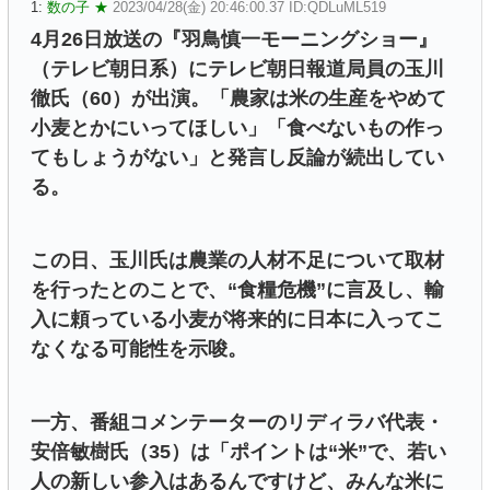
1:
数の子 ★
2023/04/28(金) 20:46:00.37 ID:QDLuML519
4月26日放送の『羽鳥慎一モーニングショー』
（テレビ朝日系）にテレビ朝日報道局員の玉川
徹氏（60）が出演。「農家は米の生産をやめて
小麦とかにいってほしい」「食べないもの作っ
てもしょうがない」と発言し反論が続出してい
る。
この日、玉川氏は農業の人材不足について取材
を行ったとのことで、“食糧危機”に言及し、輸
入に頼っている小麦が将来的に日本に入ってこ
なくなる可能性を示唆。
一方、番組コメンテーターのリディラバ代表・
安倍敏樹氏（35）は「ポイントは“米”で、若い
人の新しい参入はあるんですけど、みんな米に