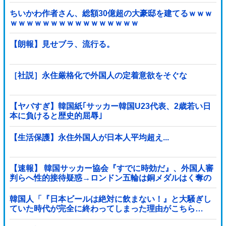
ちいかわ作者さん、総額30億超の大豪邸を建てるｗｗｗ
ｗｗｗｗｗｗｗｗｗｗｗｗｗｗｗｗ
【朗報】見せブラ、流行る。
［社説］永住厳格化で外国人の定着意欲をそぐな
【ヤバすぎ】韓国紙｢サッカー韓国U23代表、2歳若い日
本に負けると歴史的屈辱｣
【生活保護】永住外国人が日本人平均超え...
【速報】 韓国サッカー協会『すでに時効だ』、外国人審
判らへ性的接待疑惑→ロンドン五輪は銅メダルはく奪の
可能性「審判の国籍は日本、UAE、イラン」
韓国人「『日本ビールは絶対に飲まない！』と大騒ぎし
ていた時代が完全に終わってしまった理由がこちら…
（ブルブル」＝韓国の反応