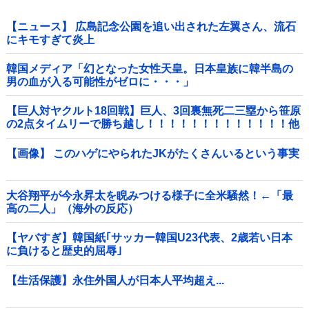
【ニュース】 広島記念公園を追い出された左翼さん、流石
にキモすぎて炎上
韓国メディア「幻となった女性天皇。日本皇族に韓半島の
男の血が入る可能性がゼロに・・・」
【巨人対ヤクルト18回戦】巨人、3回裏無死二三塁から笹原
の2点タイムリーで勝ち越し！！！！！！！！！！！！！他
【画像】 このハゲにやられたJKがたくさんいるという事実
大谷翔平が今永昇太を睨みつける様子に全米騒然！←「最
高の二人」（海外の反応）
【ヤバすぎ】韓国紙｢サッカー韓国U23代表、2歳若い日本
に負けると歴史的屈辱｣
【生活保護】永住外国人が日本人平均超え...