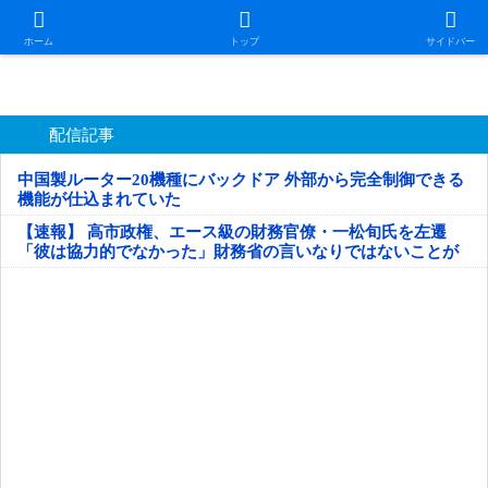
日本第一！ニュース録
ホーム
トップ
サイドバー
配信記事
中国製ルーター20機種にバックドア 外部から完全制御できる
機能が仕込まれていた
【速報】 高市政権、エース級の財務官僚・一松旬氏を左遷
「彼は協力的でなかった」財務省の言いなりではないことが
判明