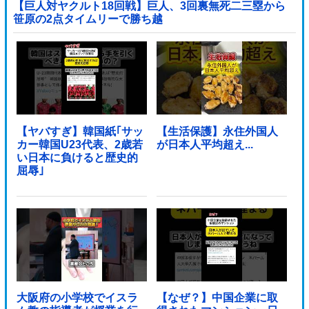
【巨人対ヤクルト18回戦】巨人、3回裏無死二三塁から
笹原の2点タイムリーで勝ち越
し！！！！！！！！！！！！！他
【ヤバすぎ】韓国紙｢サッ
【生活保護】永住外国人
カー韓国U23代表、2歳若
が日本人平均超え...
い日本に負けると歴史的
屈辱｣
大阪府の小学校でイスラ
【なぜ？】中国企業に取