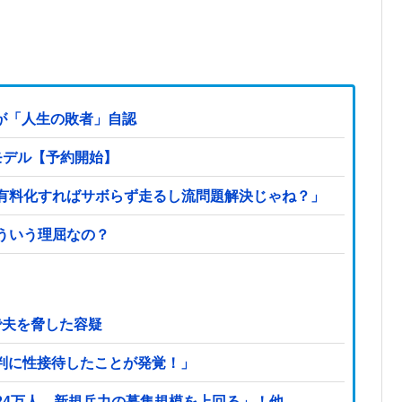
が「人生の敗者」自認
モデル【予約開始】
有料化すればサボらず走るし流問題解決じゃね？」
ういう理屈なの？
で夫を脅した容疑
判に性接待したことが発覚！」
24万人…新規兵力の募集規模を上回る」！他