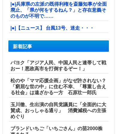
|●|兵庫県の左派の既得利権を斎藤知事が全面
廃止、「県が何をするねん？」と存在意義そ
のものが不明で……
|●|【ニュース】 台風13号、迷走・・・
新着記事
パヨク「アジア人民、中国人民と連帯して戦
おー！悪政高市を打倒するぞー！」
松のや「ママ応援企画」がなぜ許されない？
「窮屈な世の中」に住む不幸、「尊重し合え
る社会」は遠ざかる一方 石原壮一郎氏
玉川徹、生出演の自民党議員に「全面的に大
賛成、おっしゃる通り」 消費減税への主張
めぐり
ブランドいちご「いちごさん」の苗2000株