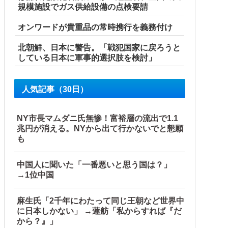
規模施設でガス供給設備の点検要請
オンワードが貴重品の常時携行を義務付け
北朝鮮、日本に警告。「戦犯国家に戻ろうと
している日本に軍事的選択肢を検討」
人気記事（30日）
NY市長マムダニ氏無惨！富裕層の流出で1.1
兆円が消える。NYから出て行かないでと懇願
も
中国人に聞いた「一番悪いと思う国は？」
→1位中国
麻生氏「2千年にわたって同じ王朝など世界中
に日本しかない」 →蓮舫「私からすれば『だ
から？』」