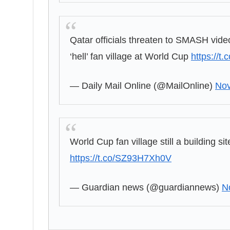
Qatar officials threaten to SMASH vide
‘hell’ fan village at World Cup
https://t
— Daily Mail Online (@MailOnline)
Nov
World Cup fan village still a building s
https://t.co/SZ93H7Xh0V
— Guardian news (@guardiannews)
N