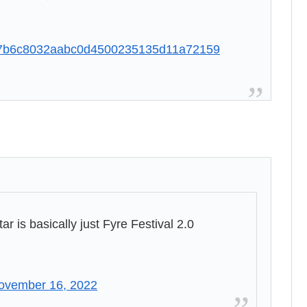
e4c77b6c8032aabc0d4500235135d11a72159
ar is basically just Fyre Festival 2.0
ovember 16, 2022