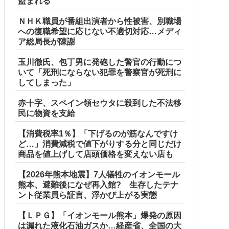
盗まれる
ＮＨＫ職員が番組出演者から性被害、別職場
への復職希望に応じない不適切対応…メディ
ア総局長が陳謝
玉川徹氏、包丁男に発砲した警官の行動につ
いて「死刑にならない犯罪を警察官が死刑に
してしまった」
赤十字、スペイン領セウタに殺到した不法移
民に物資を支給
【消費税率1％】「下げるのが筋なんですけ
ど…」消費減税で値下がりする分と同じだけ
商品を値上げして店頭価格を変えない店も
【2026年熊本地震】7人犠牲のイオンモール
熊本、避難後になぜ再入館? 生存したテナ
ント従業員ら証言、浮かび上がる実態
【ＬＰＧ】「イオンモール熊本」爆発の原因
は漏れた液化石油ガスか…経産省、全国の大