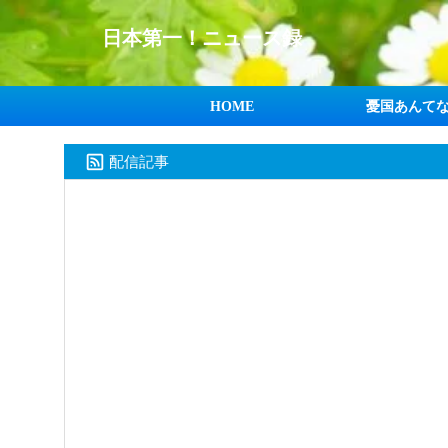
日本第一！ニュース録
HOME
憂国あんて
配信記事