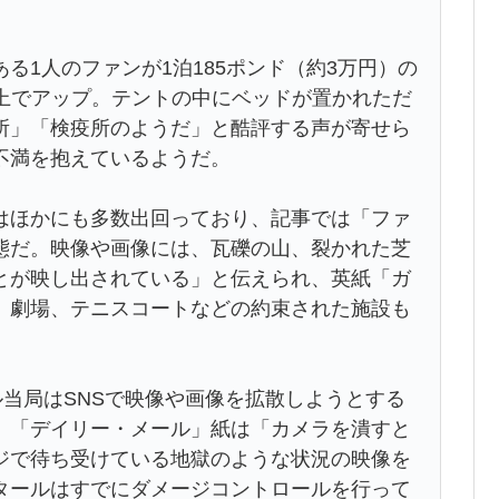
1人のファンが1泊185ポンド（約3万円）の
S上でアップ。テントの中にベッドが置かれただ
所」「検疫所のようだ」と酷評する声が寄せら
不満を抱えているようだ。
ほかにも多数出回っており、記事では「ファ
態だ。映像や画像には、瓦礫の山、裂かれた芝
とが映し出されている」と伝えられ、英紙「ガ
、劇場、テニスコートなどの約束された施設も
当局はSNSで映像や画像を拡散しようとする
、「デイリー・メール」紙は「カメラを潰すと
ジで待ち受けている地獄のような状況の映像を
タールはすでにダメージコントロールを行って