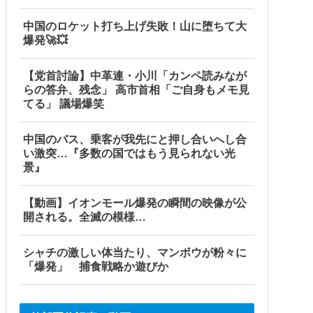
中国のロケット打ち上げ失敗！山に堕ちて大
爆発🚀💥
【党首討論】中革連・小川「カンペ読みなが
らの答弁、残念」 高市首相「ご自身もメモ見
てる」 議場爆笑
中国のバス、乗客が我先にと押し合いへし合
い激突…『多数の国ではもう見られない光
景』
【動画】イオンモール爆発の瞬間の映像が公
開される。全滅の模様…
シャチの激しい体当たり、マンボウが粉々に
「爆発」 捕食戦略か遊びか