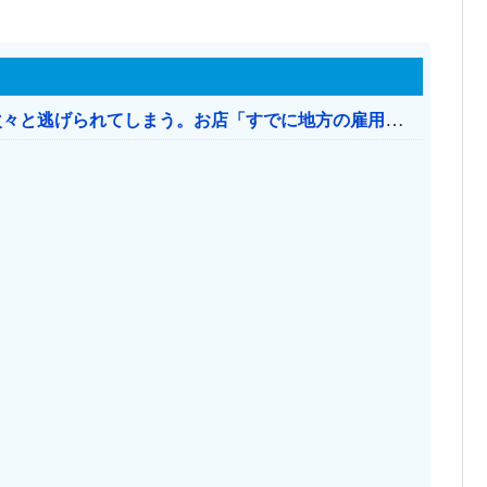
日本のお店、時給1500円でもミャンマー人に次々と逃げられてしまう。お店「すでに地方の雇用は崩壊」