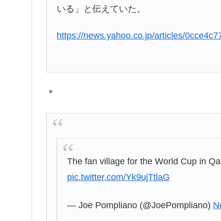
いる」と伝えていた。
https://news.yahoo.co.jp/articles/0cc
＊
The fan village for the World Cup in Qat
pic.twitter.com/Yk9ujTtlaG
— Joe Pompliano (@JoePompliano)
N