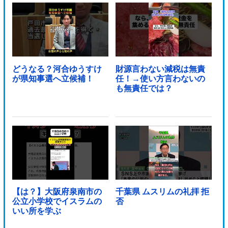
上他
どうなる？河合ゆうすけ
財源言わない減税は無責
が県知事選へ立候補！
任！→使い方言わないの
も無責任では？
【は？】大阪府泉南市の
千葉県 ムスリムの礼拝 拒
公立小学校でイスラムの
否
いい所を学ぶ