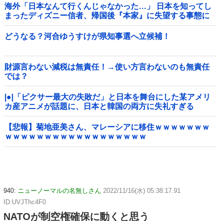
海外「日本なんて行くんじゃなかった…」 日本を知ってし
まったディズニー信者、帰国後『本家』に失望する事態に
どうなる？河合ゆうすけが県知事選へ立候補！
財源言わない減税は無責任！→使い方言わないのも無責任
では？
|●|「ピクサー最大の失敗だ」と日本を舞台にした某アメリ
カ産アニメが話題に、日本と韓国の両方に失礼すぎる
わ……
【悲報】菊地亜美さん、マレーシアに移住ｗｗｗｗｗｗｗ
ｗｗｗｗｗｗｗｗｗｗｗｗｗｗｗｗｗｗ
940:
ニューノーマルの名無しさん
2022/11/16(水) 05:38:17.91
ID:UVJThc4F0
NATOが制空権確保に動くと思う