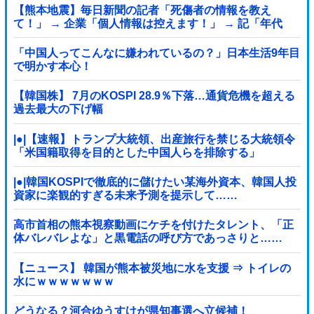
【熊本地震】毎日新聞の記者「死傷者の情報を教え
て！」 → 企業「個人情報は控えます！」 → 記「年代
は？特定につながらないでしょ？教えてよ？教えて
よ？」
「中国人ってこんなに嫌われているの？」日本生活9年目
で明かす本心！
【韓国株】 7月のKOSPI 28.9％下落…通貨危機を超える
過去最大の下げ幅
|●|【速報】トランプ大統領、出産旅行を禁じる大統領令
「米国籍取得を目的とした中国人らを排除する」
|●|韓国KOSPIで徹底的に儲けたい某海外資本、韓国人投
資家に楽観的すぎる未来予測を提示して……
高市首相の熊本視察動画にケチを付けたタレント、「正
体バレバレよな」と黒電話の呼び方であっさりと……
【ニュース】 韓国が熊本被災地に水を支援 ⇒ トイレの
水にｗｗｗｗｗｗｗ
どうなる？河合ゆうすけが県知事選へ立候補！