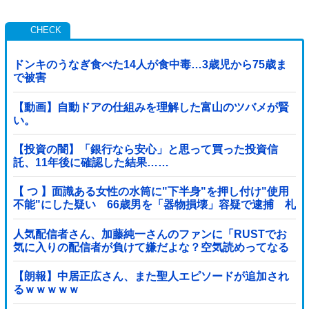
ドンキのうなぎ食べた14人が食中毒…3歳児から75歳ま
で被害
【動画】自動ドアの仕組みを理解した富山のツバメが賢
い。
【投資の闇】「銀行なら安心」と思って買った投資信
託、11年後に確認した結果……
【 つ 】面識ある女性の水筒に"下半身"を押し付け"使用
不能"にした疑い 66歳男を「器物損壊」容疑で逮捕 札
幌市
人気配信者さん、加藤純一さんのファンに「RUSTでお
気に入りの配信者が負けて嫌だよな？空気読めってなる
よな？その結果がVCR。お前らVCR向いてるよ」→大炎
上他
【朗報】中居正広さん、また聖人エピソードが追加され
るｗｗｗｗｗ