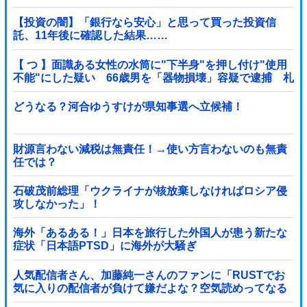
【投資の闇】「銀行なら安心」と思って買った投資信
託、11年後に確認した結果……
【 つ 】面識ある女性の水筒に"下半身"を押し付け"使用
不能"にした疑い 66歳男を「器物損壊」容疑で逮捕 札
幌市
どうなる？河合ゆうすけが県知事選へ立候補！
財源言わない減税は無責任！→使い方言わないのも無責
任では？
石破茂前総理「ウクライナが核放棄しなければロシア侵
攻しなかった」！
海外「あるある！」日本を旅行した外国人が患う新たな
症状「日本語PTSD」に海外が大騒ぎ
人気配信者さん、加藤純一さんのファンに「RUSTでお
気に入りの配信者が負けて嫌だよな？空気読めってなる
よな？その結果がVCR。お前らVCR向いてるよ」→大炎