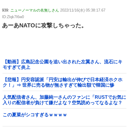
939:
ニューノーマルの名無しさん
2022/11/16(水) 05:38:17.67
ID:Zlqk7I6w0
あーあNATOに攻撃しちゃった。
【動画】広島記念公園を追い出された左翼さん、流石にキ
モすぎて炎上
【悲報】円安容認派「円安は輸出が伸びで日本経済ホクホ
ク！」⇒ 世界に売る物が無さすぎて輸出額で韓国に惨
敗・・・
人気配信者さん、加藤純一さんのファンに「RUSTでお気に
入りの配信者が負けて嫌だよな？空気読めってなるよな？
その結果がVCR。お前らVCR向いてるよ」→大炎上他
この夏菜がシコすぎるｗｗｗｗ