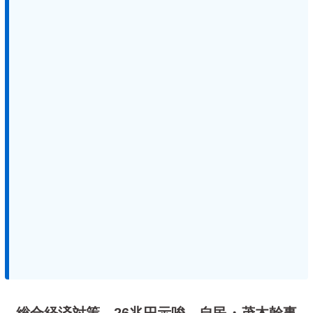
総合経済対策、26兆円示唆 自民・茂木幹事