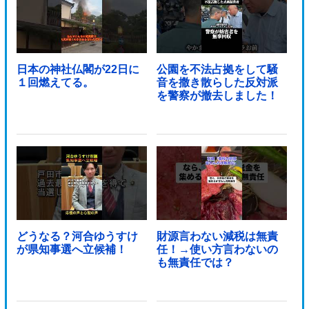
日本の神社仏閣が22日に
公園を不法占拠をして騒
１回燃えてる。
音を撒き散らした反対派
を警察が撤去しました！
どうなる？河合ゆうすけ
財源言わない減税は無責
が県知事選へ立候補！
任！→使い方言わないの
も無責任では？