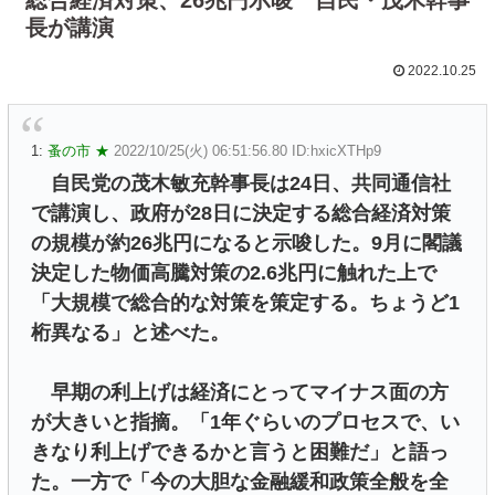
長が講演
2022.10.25
1:
蚤の市 ★
2022/10/25(火) 06:51:56.80 ID:hxicXTHp9
自民党の茂木敏充幹事長は24日、共同通信社
で講演し、政府が28日に決定する総合経済対策
の規模が約26兆円になると示唆した。9月に閣議
決定した物価高騰対策の2.6兆円に触れた上で
「大規模で総合的な対策を策定する。ちょうど1
桁異なる」と述べた。
早期の利上げは経済にとってマイナス面の方
が大きいと指摘。「1年ぐらいのプロセスで、い
きなり利上げできるかと言うと困難だ」と語っ
た。一方で「今の大胆な金融緩和政策全般を全