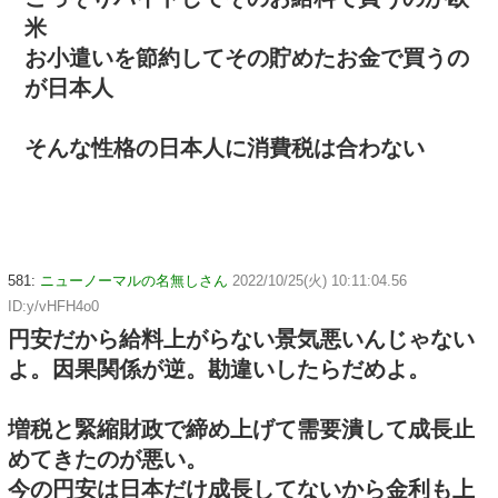
米
お小遣いを節約してその貯めたお金で買うの
が日本人
そんな性格の日本人に消費税は合わない
581:
ニューノーマルの名無しさん
2022/10/25(火) 10:11:04.56
ID:y/vHFH4o0
円安だから給料上がらない景気悪いんじゃない
よ。因果関係が逆。勘違いしたらだめよ。
増税と緊縮財政で締め上げて需要潰して成長止
めてきたのが悪い。
今の円安は日本だけ成長してないから金利も上