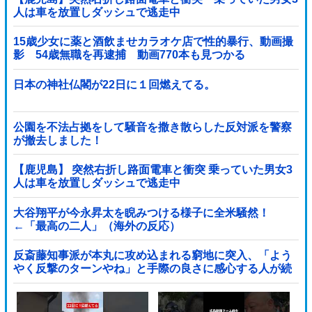
人は車を放置しダッシュで逃走中
15歳少女に薬と酒飲ませカラオケ店で性的暴行、動画撮
影 54歳無職を再逮捕 動画770本も見つかる
日本の神社仏閣が22日に１回燃えてる。
公園を不法占拠をして騒音を撒き散らした反対派を警察
が撤去しました！
【鹿児島】 突然右折し路面電車と衝突 乗っていた男女3
人は車を放置しダッシュで逃走中
大谷翔平が今永昇太を睨みつける様子に全米騒然！
←「最高の二人」（海外の反応）
反斎藤知事派が本丸に攻め込まれる窮地に突入、「よう
やく反撃のターンやね」と手際の良さに感心する人が続
出中他