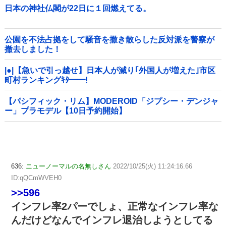
日本の神社仏閣が22日に１回燃えてる。
公園を不法占拠をして騒音を撒き散らした反対派を警察が
撤去しました！
|●|【急いで引っ越せ】日本人が減り｢外国人が増えた｣市区
町村ランキングｷﾀ━━!
【パシフィック・リム】MODEROID「ジプシー・デンジャ
ー」プラモデル【10日予約開始】
636:
ニューノーマルの名無しさん
2022/10/25(火) 11:24:16.66
ID:qQCmWVEH0
>>596
インフレ率2パーでしょ、正常なインフレ率な
んだけどなんでインフレ退治しようとしてる