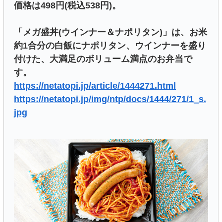
価格は498円(税込538円)。
「メガ盛丼(ウインナー＆ナポリタン)」は、お米
約1合分の白飯にナポリタン、ウインナーを盛り
付けた、大満足のボリューム満点のお弁当で
す。
https://netatopi.jp/article/1444271.html
https://netatopi.jp/img/ntp/docs/1444/271/1_s.
jpg