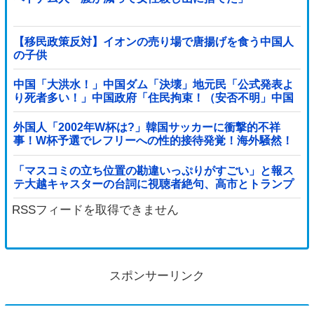
【移民政策反対】イオンの売り場で唐揚げを食う中国人
の子供
中国「大洪水！」中国ダム「決壊」地元民「公式発表よ
り死者多い！」中国政府「住民拘束！（安否不明」中国
当局「救助隊動画も削除」台風13号「三峡ダム接近中」
→
外国人「2002年W杯は?」韓国サッカーに衝撃的不祥
事！W杯予選でレフリーへの性的接待発覚！海外騒然！
【海外の反応】
「マスコミの立ち位置の勘違いっぷりがすごい」と報ス
テ大越キャスターの台詞に視聴者絶句、高市とトランプ
を同列視させようという思惑がひしひしと他
RSSフィードを取得できません
スポンサーリンク