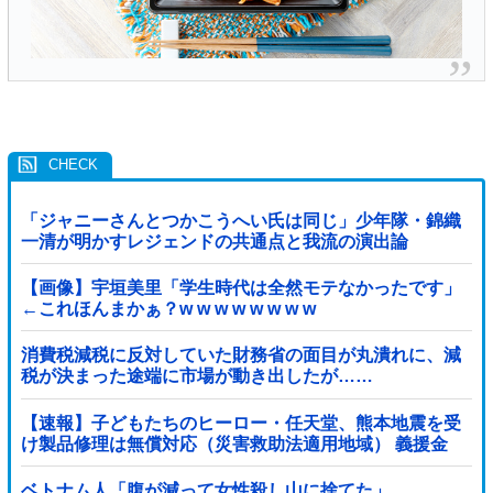
「ジャニーさんとつかこうへい氏は同じ」少年隊・錦織
一清が明かすレジェンドの共通点と我流の演出論
【画像】宇垣美里「学生時代は全然モテなかったです」
←これほんまかぁ？w w w w w w w w
消費税減税に反対していた財務省の面目が丸潰れに、減
税が決まった途端に市場が動き出したが……
【速報】子どもたちのヒーロー・任天堂、熊本地震を受
け製品修理は無償対応（災害救助法適用地域） 義援金
5000万円寄付
ベトナム人「腹が減って女性殺し山に捨てた」