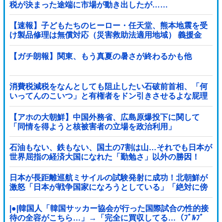
税が決まった途端に市場が動き出したが……
【速報】子どもたちのヒーロー・任天堂、熊本地震を受
け製品修理は無償対応（災害救助法適用地域） 義援金
5000万円寄付
【ガチ朗報】関東、もう真夏の暑さが終わるかも他
消費税減税をなんとしても阻止したい石破前首相、「何
いってんのこいつ」と有権者をドン引きさせるよな屁理
屈を……
【アホの大朝鮮】中国外務省、広島原爆投下に関して
「同情を得ようと核被害者の立場を政治利用」
石油もない、鉄もない、国土の7割は山…それでも日本が
世界屈指の経済大国になれた「勤勉さ」以外の勝因！
日本が長距離巡航ミサイルの試験発射に成功！北朝鮮が
激怒「日本が戦争国家になろうとしている」「絶対に傍
観しない、必ず後悔させる」
|●|韓国人「韓国サッカー協会が行った国際試合の性的接
待の全容がこちら…」→「完全に買収してる…（ﾌﾞﾙﾌﾞ