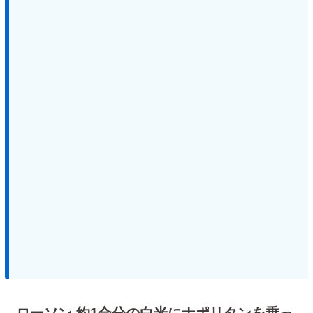
ローソン 約1合分の白米にナポリタンを乗っ