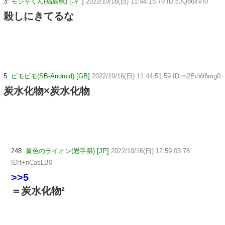
3:
モジャくん(福島県) [ﾆﾀﾞ]
2022/10/16(日) 11:44:15.79 ID:cJQo6xVI0
殺しにきてるな
5:
ピモピモ(SB-Android) [GB]
2022/10/16(日) 11:44:51.59 ID:m2EcW6mg0
炭水化物×炭水化物
248:
黄色のライオン(岩手県) [JP]
2022/10/16(日) 12:59:03.78
ID:t+nCasLB0
>>5
＝炭水化物²