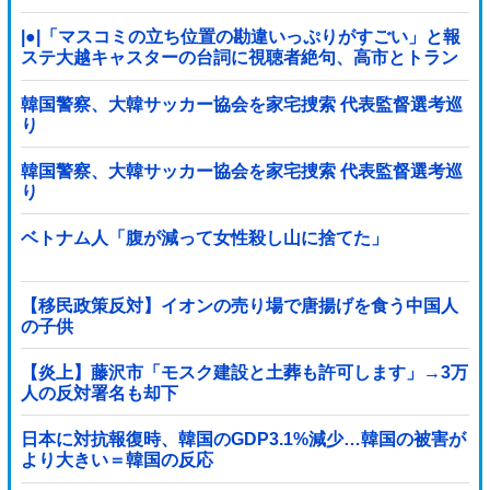
ﾙ」＝韓国の反応
|●|「マスコミの立ち位置の勘違いっぷりがすごい」と報
ステ大越キャスターの台詞に視聴者絶句、高市とトラン
プを同列視させようという思惑がひしひしと
韓国警察、大韓サッカー協会を家宅捜索 代表監督選考巡
り
韓国警察、大韓サッカー協会を家宅捜索 代表監督選考巡
り
ベトナム人「腹が減って女性殺し山に捨てた」
【移民政策反対】イオンの売り場で唐揚げを食う中国人
の子供
【炎上】藤沢市「モスク建設と土葬も許可します」→3万
人の反対署名も却下
日本に対抗報復時、韓国のGDP3.1%減少…韓国の被害が
より大きい＝韓国の反応