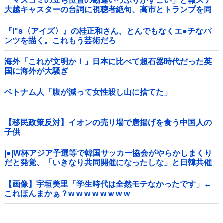
「マスコミの立ち位置の勘違いっぷりがすごい」と報ステ
大越キャスターの台詞に視聴者絶句、高市とトランプを同
列視させようという思惑がひしひしと他
『I"s〈アイズ〉』の桂正和さん、とんでもなくエ●チなパ
ンツを描く。これもう芸術だろ
海外「これが文明か！」日本に比べて超石器時代だった英
国に海外が大騒ぎ
ベトナム人「腹が減って女性殺し山に捨てた」
【移民政策反対】イオンの売り場で唐揚げを食う中国人の
子供
|●|W杯アジア予選等で韓国サッカー協会がやらかしまくり
だと発覚、「いきなり共同開催になったしな」と日韓共催
の件に言及する声も……
【画像】宇垣美里「学生時代は全然モテなかったです」←
これほんまかぁ？w w w w w w w w