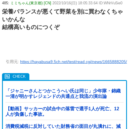
485:
ミミちゃん(東京都) [CN]
2022/10/16(日) 18:05:33.64 ID:WNrVu5ie0
栄養バランスが悪くて野菜を別に買わなくちゃ
いかんな
結構高いものにつくぞ
引用元:
https://hayabusa9.5ch.net/test/read.cgi/news/1665888205/
「ジャニーさんとつかこうへい氏は同じ」少年隊・錦織
一清が明かすレジェンドの共通点と我流の演出論
【動画】サッカーの試合中の落雷で選手1人が死亡、12
人が負傷した事故。
消費税減税に反対していた財務省の面目が丸潰れに、減