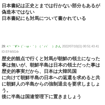
日本書紀は正史とまでは行かない部分もあるが
偽造本ではない
日本書紀にも対馬について書かれている
29:
<丶｀∀´>（´・ω・｀）（｀ハ´ ）さん
2022/07/10(日) 00:51:43.41
ID:EF4t5G4r
歴史的観点で行くと対馬が朝鮮の領土になった
事は無いが、朝鮮半島は日本の領土だった事は
歴史的事実だから、日本は大韓民国
に向けて朝鮮半島の日本への返還を求めると共
に朝鮮人の半島からの強制退去を要求しましょ
う。
後に半島は国連管理下に置きましょう