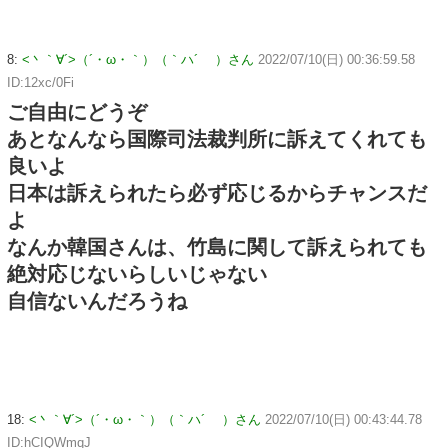
8:
<丶｀∀´>（´・ω・｀）（｀ハ´ ）さん
2022/07/10(日) 00:36:59.58
ID:12xc/0Fi
ご自由にどうぞ
あとなんなら国際司法裁判所に訴えてくれても
良いよ
日本は訴えられたら必ず応じるからチャンスだ
よ
なんか韓国さんは、竹島に関して訴えられても
絶対応じないらしいじゃない
自信ないんだろうね
18:
<丶｀∀´>（´・ω・｀）（｀ハ´ ）さん
2022/07/10(日) 00:43:44.78
ID:hCIQWmqJ