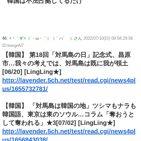
韓国は不法占拠してるだけ
46:
<丶｀∀´>（´・ω・｀）（｀ハ´ ）さん
2022/07/10(日) 00:58:29.56
ID:teixgnN7
【韓国】 第18回「対馬島の日」記念式、昌原
市…我々の考えでは、対馬島は既に我が領土
[06/20] [LingLing★]
http://lavender.5ch.net/test/read.cgi/news4pl
us/1655732781/
【韓国】 「対馬島は韓国の地」ツシマもナラも
韓国語、東京は東のソウル…コラム「奪おうと
して奪われる」★3[07/02] [LingLing★]
http://lavender.5ch.net/test/read.cgi/news4pl
us/1656843038/