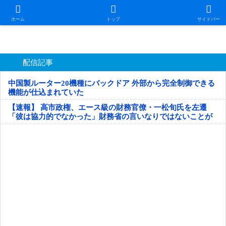
日本第一！ニュース録
ホーム
トップ
サイドバー
配信記事
中国製ルーター20機種にバックドア 外部から完全制御できる
機能が仕込まれていた
【速報】 高市政権、エース級の財務官僚・一松旬氏を左遷
「彼は協力的でなかった」財務省の言いなりではないことが
判明