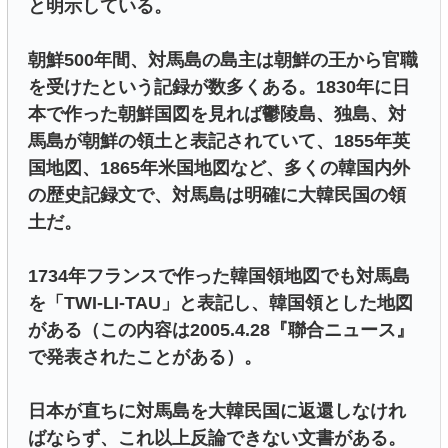
と明示している。
朝鮮500年間、対馬島の島主は朝鮮の王から官職
を受けたという記録が数多くある。1830年に日
本で作った朝鮮国図を見れば鬱陵島、独島、対
馬島が朝鮮の領土と表記されていて、1855年英
国地図、1865年米国地図など、多くの韓国内外
の歴史記録文で、対馬島は明確に大韓民国の領
土だ。
1734年フランスで作った韓国領地図でも対馬島
を「TWI-LI-TAU」と表記し、韓国領とした地図
がある（この内容は2005.4.28『聯合ニュース』
で発表されたことがある）。
日本が直ちに対馬島を大韓民国に返還しなけれ
ばならず、これ以上反論できない文書がある。