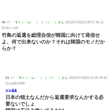
44:
<丶｀∀´>（´・ω・｀）（｀ハ´ ）さん
2022/07/10(日) 00:57:45.21
ID:0Li++ol5
竹島の返還を総理自信が韓国に向けて発信せ
よ、何で出来ないのか？それは韓国のモノだか
らか？
53:
<丶｀∀´>（´・ω・｀）（｀ハ´ ）さん
2022/07/10(日) 01:05:48.41
ID:eod5VK9R
>>44
日本の領土なんだから返還要求なんかする必
要ないでしょ