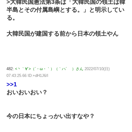
>大韓民国憲法第3条は「大韓民国の領土は韓
半島とその付属島嶼とする。」と明示してい
る。
大韓民国が建国する前から日本の領土やん
482:
<丶｀∀´>（´・ω・｀）（｀ハ´ ）さん
2022/07/10(日)
07:43:25.66 ID:+dH1J6/I
>>1
おいおいおい？
今の日本にちょっかい出すなや？