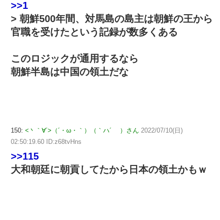
>>1
> 朝鮮500年間、対馬島の島主は朝鮮の王から
官職を受けたという記録が数多くある
このロジックが通用するなら
朝鮮半島は中国の領土だな
150:
<丶｀∀´>（´・ω・｀）（｀ハ´ ）さん
2022/07/10(日)
02:50:19.60 ID:z68tvHns
>>115
大和朝廷に朝貢してたから日本の領土かもｗ