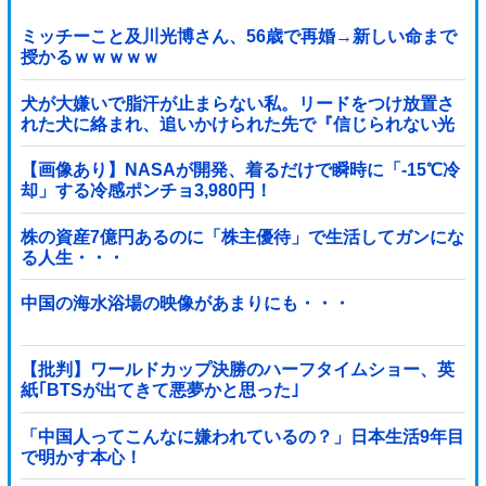
ミッチーこと及川光博さん、56歳で再婚→新しい命まで
授かるｗｗｗｗｗ
犬が大嫌いで脂汗が止まらない私。リードをつけ放置さ
れた犬に絡まれ、追いかけられた先で『信じられない光
景』を目撃→必死で救急車を呼ぶも犬と取り残され
て・・・
【画像あり】NASAが開発、着るだけで瞬時に「-15℃冷
却」する冷感ポンチョ3,980円！
株の資産7億円あるのに「株主優待」で生活してガンにな
る人生・・・
中国の海水浴場の映像があまりにも・・・
【批判】ワールドカップ決勝のハーフタイムショー、英
紙｢BTSが出てきて悪夢かと思った｣
「中国人ってこんなに嫌われているの？」日本生活9年目
で明かす本心！