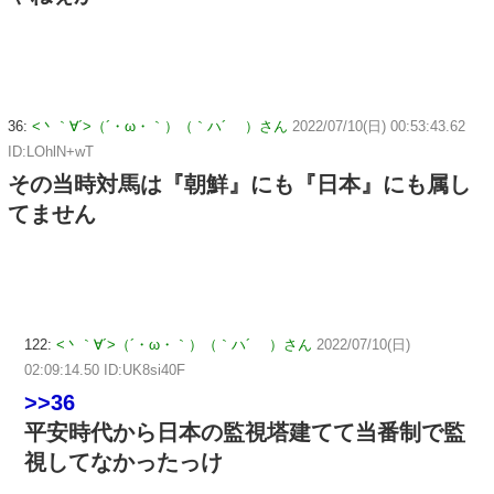
36:
<丶｀∀´>（´・ω・｀）（｀ハ´ ）さん
2022/07/10(日) 00:53:43.62
ID:LOhlN+wT
その当時対馬は『朝鮮』にも『日本』にも属し
てません
122:
<丶｀∀´>（´・ω・｀）（｀ハ´ ）さん
2022/07/10(日)
02:09:14.50 ID:UK8si40F
>>36
平安時代から日本の監視塔建てて当番制で監
視してなかったっけ