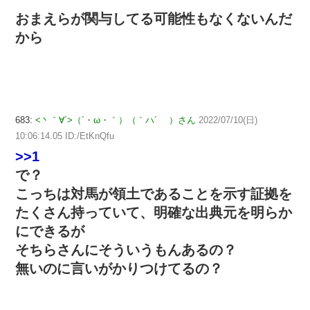
おまえらが関与してる可能性もなくないんだ
から
683:
<丶｀∀´>（´・ω・｀）（｀ハ´ ）さん
2022/07/10(日)
10:06:14.05 ID:/EtKnQfu
>>1
で？
こっちは対馬が領土であることを示す証拠を
たくさん持っていて、明確な出典元を明らか
にできるが
そちらさんにそういうもんあるの？
無いのに言いがかりつけてるの？