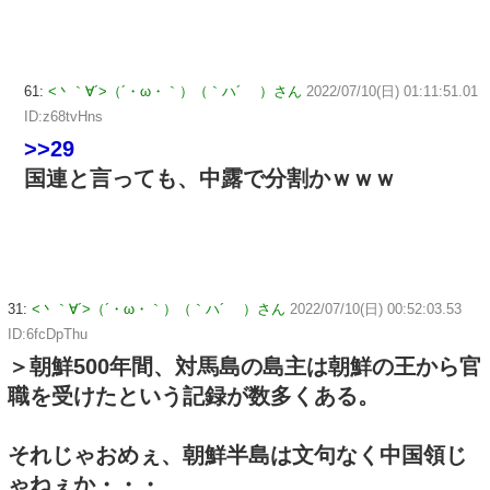
61:
<丶｀∀´>（´・ω・｀）（｀ハ´ ）さん
2022/07/10(日) 01:11:51.01
ID:z68tvHns
>>29
国連と言っても、中露で分割かｗｗｗ
31:
<丶｀∀´>（´・ω・｀）（｀ハ´ ）さん
2022/07/10(日) 00:52:03.53
ID:6fcDpThu
＞朝鮮500年間、対馬島の島主は朝鮮の王から官
職を受けたという記録が数多くある。
それじゃおめぇ、朝鮮半島は文句なく中国領じ
ゃねぇか・・・