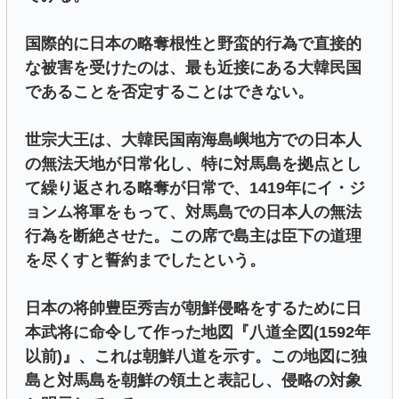
国際的に日本の略奪根性と野蛮的行為で直接的
な被害を受けたのは、最も近接にある大韓民国
であることを否定することはできない。
世宗大王は、大韓民国南海島嶼地方での日本人
の無法天地が日常化し、特に対馬島を拠点とし
て繰り返される略奪が日常で、1419年にイ・ジ
ョンム将軍をもって、対馬島での日本人の無法
行為を断絶させた。この席で島主は臣下の道理
を尽くすと誓約までしたという。
日本の将帥豊臣秀吉が朝鮮侵略をするために日
本武将に命令して作った地図『八道全図(1592年
以前)』、これは朝鮮八道を示す。この地図に独
島と対馬島を朝鮮の領土と表記し、侵略の対象