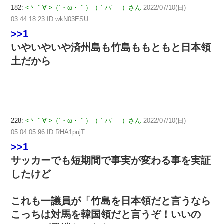
182:
<丶｀∀´>（´・ω・｀）（｀ハ´ ）さん
2022/07/10(日)
03:44:18.23 ID:wkN03ESU
>>1
いやいやいや済州島も竹島ももともと日本領
土だから
228:
<丶｀∀´>（´・ω・｀）（｀ハ´ ）さん
2022/07/10(日)
05:04:05.96 ID:RHA1pujT
>>1
サッカーでも短期間で事実が変わる事を実証
したけど
これも一議員が「竹島を日本領だと言うなら
こっちは対馬を韓国領だと言うぞ！いいの