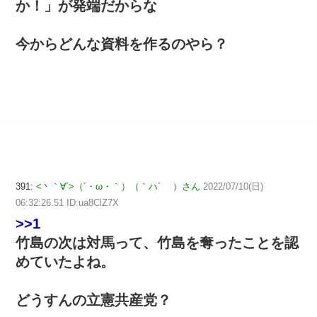
か！」が発端だからな
今からどんな資料を作るのやら？
391:
<丶｀∀´>（´・ω・｀）（｀ハ´ ）さん
2022/07/10(日)
06:32:26.51 ID:ua8ClZ7X
>>1
竹島の次は対馬って、竹島を奪ったことを認
めていたよね。
どうすんの立憲共産党？