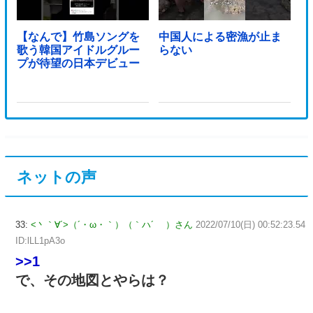
【なんで】竹島ソングを
中国人による密漁が止ま
歌う韓国アイドルグルー
らない
プが待望の日本デビュー
ネットの声
33:
<丶｀∀´>（´・ω・｀）（｀ハ´ ）さん
2022/07/10(日) 00:52:23.54
ID:lLL1pA3o
>>1
で、その地図とやらは？