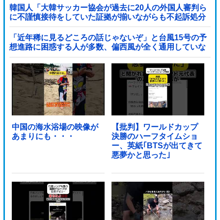
韓国人「大韓サッカー協会が過去に20人の外国人審判ら
に不謹慎接待をしていた証拠が揃いながらも不起訴処分
に成っていた事が明らかに‥」
「近年稀に見るどころの話じゃないぞ」と台風15号の予
想進路に困惑する人が多数、偏西風が全く通用していな
いんだけど……他
中国の海水浴場の映像が
【批判】ワールドカップ
あまりにも・・・
決勝のハーフタイムショ
ー、英紙｢BTSが出てきて
悪夢かと思った｣