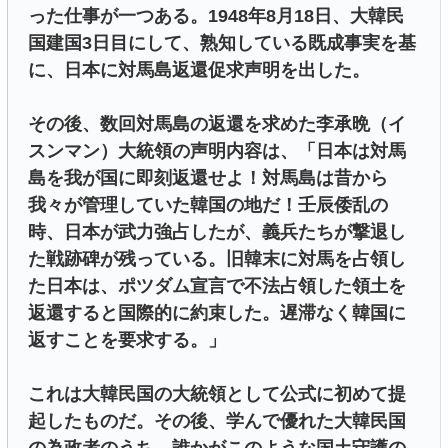
った仕事が一つある。1948年8月18日、大韓民
国建国3日目にして、熟知している既成事実を基
に、日本に対馬島返還促求声明を出した。
その後、数回対馬島の返還を求めた李承晩（イ
スンマン）大統領の声明内容は、「日本は対馬
島を我が国に即刻返還せよ！対馬島は昔から
我々が管理していた韓国の地だ！壬辰倭乱の
時、日本が武力強占したが、義兵たちが撃退し
た戦跡碑が残っている。旧韓末に対馬を占領し
た日本は、ポツダム宣言で不法占領した領土を
返還すると国際的に約束した。遅滞なく韓国に
返すことを要求する。」
これは大韓民国の大統領として公式に初めて提
起したものだ。その後、学んで優れた大韓民国
の為政者のうち、誰かがこのような国土守護の