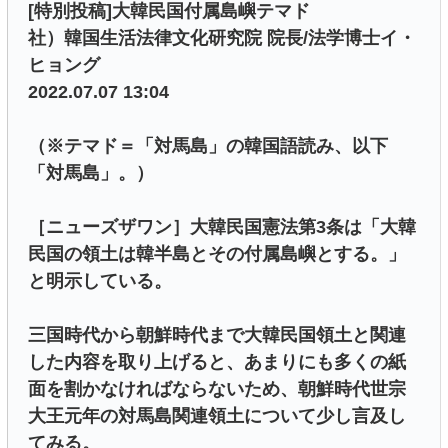
[特別投稿]大韓民国付属島嶼テマド
社）韓国生活法律文化研究院 院長/法学博士イ・
ヒョング
2022.07.07 13:04
（※テマド＝「対馬島」の韓国語読み、以下
「対馬島」。）
［ニューズザワン］大韓民国憲法第3条は「大韓
民国の領土は韓半島とその付属島嶼とする。」
と明示している。
三国時代から朝鮮時代まで大韓民国領土と関連
した内容を取り上げると、あまりにも多くの紙
面を割かなければならないため、朝鮮時代世宗
大王元年の対馬島関連領土について少し言及し
てみる。