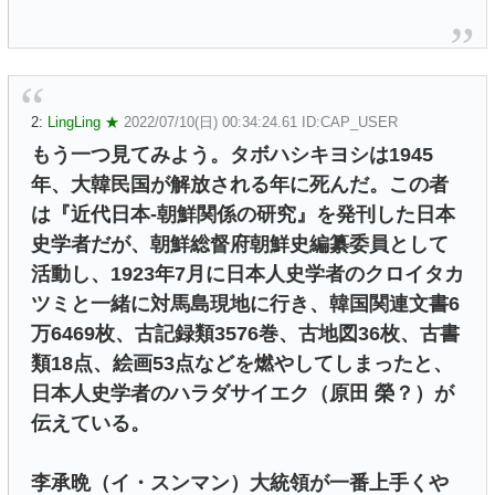
2:
LingLing ★
2022/07/10(日) 00:34:24.61 ID:CAP_USER
もう一つ見てみよう。タボハシキヨシは1945
年、大韓民国が解放される年に死んだ。この者
は『近代日本-朝鮮関係の研究』を発刊した日本
史学者だが、朝鮮総督府朝鮮史編纂委員として
活動し、1923年7月に日本人史学者のクロイタカ
ツミと一緒に対馬島現地に行き、韓国関連文書6
万6469枚、古記録類3576巻、古地図36枚、古書
類18点、絵画53点などを燃やしてしまったと、
日本人史学者のハラダサイエク（原田 榮？）が
伝えている。
李承晩（イ・スンマン）大統領が一番上手くや