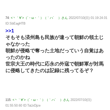
74:
<丶｀∀´>（´・ω・｀）（｀ハ´ ）さん
2022/07/10(日) 01:19:24.01
ID:SbEagHTB
>>1
そもそも済州島も民族が違って朝鮮の領土じ
ゃなかった
朝鮮が侵略で奪った土地だっていう自覚はあ
ったのかね
世宗大王の時代に応永の外寇で朝鮮軍が対馬
に侵略してきたのは記録に残ってるぞ？
115:
<丶｀∀´>（´・ω・｀）（｀ハ´ ）さん
2022/07/10(日)
01:55:50.60 ID:TaLkDjze