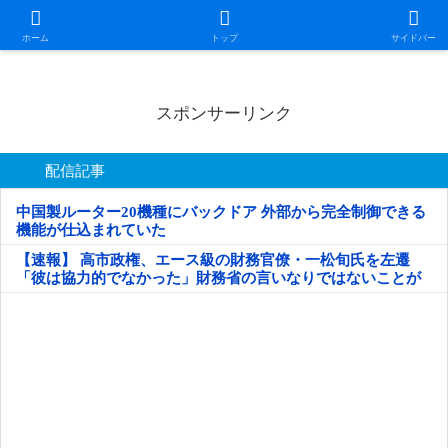
日本第一！ニュース録
ホーム
トップ
サイドバー
スポンサーリンク
配信記事
中国製ルーター20機種にバックドア 外部から完全制御できる
機能が仕込まれていた
【速報】 高市政権、エース級の財務官僚・一松旬氏を左遷
「彼は協力的でなかった」財務省の言いなりではないことが
判明