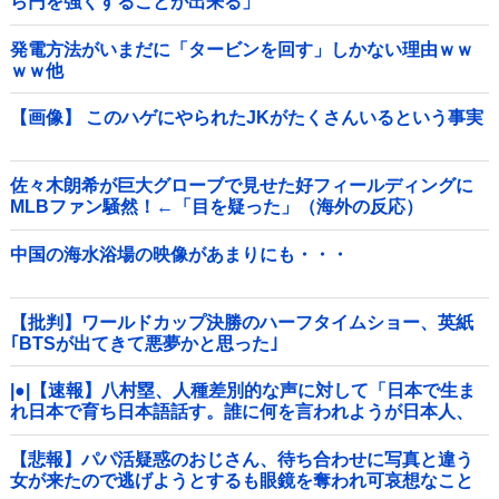
ら円を強くすることが出来る」
発電方法がいまだに「タービンを回す」しかない理由ｗｗ
ｗｗ他
【画像】 このハゲにやられたJKがたくさんいるという事実
佐々木朗希が巨大グローブで見せた好フィールディングに
MLBファン騒然！←「目を疑った」（海外の反応）
中国の海水浴場の映像があまりにも・・・
【批判】ワールドカップ決勝のハーフタイムショー、英紙
｢BTSが出てきて悪夢かと思った｣
|●|【速報】八村塁、人種差別的な声に対して「日本で生ま
れ日本で育ち日本語話す。誰に何を言われようが日本人、
日本人であるプライドがある」
【悲報】パパ活疑惑のおじさん、待ち合わせに写真と違う
女が来たので逃げようとするも眼鏡を奪われ可哀想なこと