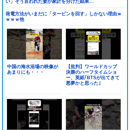
い」そう言われた妻が家計を分けた結果…
発電方法がいまだに「タービンを回す」しかない理由ｗ
ｗｗｗ他
中国の海水浴場の映像が
【批判】ワールドカップ
あまりにも・・・
決勝のハーフタイムショ
ー、英紙｢BTSが出てきて
悪夢かと思った｣