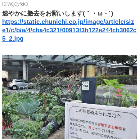
ID:W0jQyfkK0
速やかに撤去をお願いします(｀・ω・´)
https://static.chunichi.co.jp/image/article/siz
e1/c/b/a/4/cba4c321f00913f3b122e244cb3062c
5_2.jpg