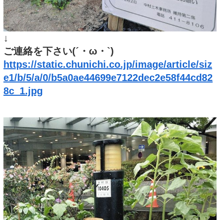
↓
ご連絡を下さい(´・ω・`)
https://static.chunichi.co.jp/image/article/siz
e1/b/5/a/0/b5a0ae44699e7122dec2e58f44cd82
8c_1.jpg