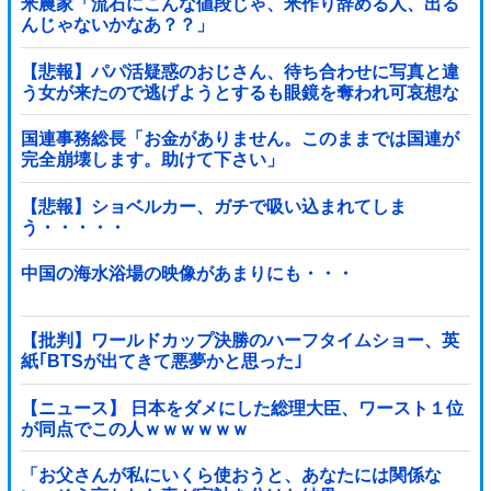
米農家「流石にこんな値段じゃ、米作り辞める人、出る
んじゃないかなあ？？」
【悲報】パパ活疑惑のおじさん、待ち合わせに写真と違
う女が来たので逃げようとするも眼鏡を奪われ可哀想な
ことになっているところを激写されてしまう…
国連事務総長「お金がありません。このままでは国連が
完全崩壊します。助けて下さい」
【悲報】ショベルカー、ガチで吸い込まれてしま
う・・・・・
中国の海水浴場の映像があまりにも・・・
【批判】ワールドカップ決勝のハーフタイムショー、英
紙｢BTSが出てきて悪夢かと思った｣
【ニュース】 日本をダメにした総理大臣、ワースト１位
が同点でこの人ｗｗｗｗｗｗ
「お父さんが私にいくら使おうと、あなたには関係な