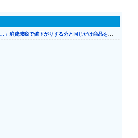
【消費税率1％】 「下げるのが筋なんですけど…」消費減税で値下がりする分と同じだけ商品を値上げして店頭価格を変えない店も