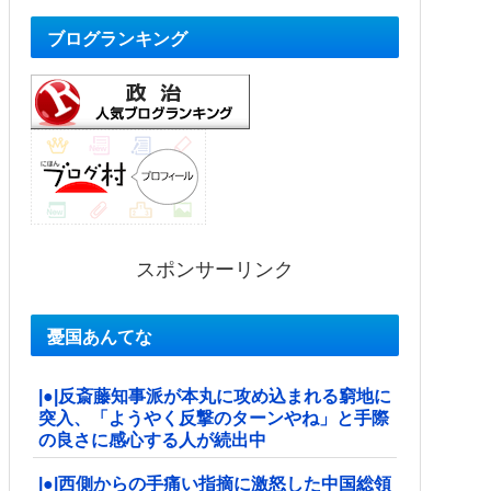
ブログランキング
スポンサーリンク
憂国あんてな
|●|反斎藤知事派が本丸に攻め込まれる窮地に
突入、「ようやく反撃のターンやね」と手際
の良さに感心する人が続出中
|●|西側からの手痛い指摘に激怒した中国総領