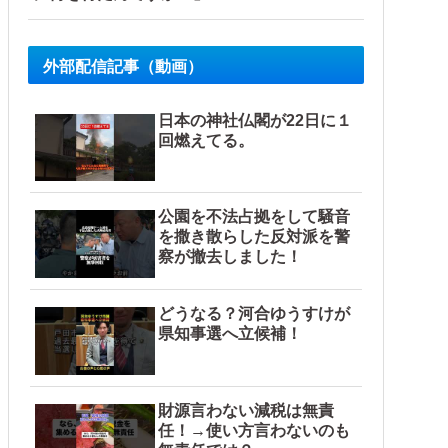
外部配信記事（動画）
日本の神社仏閣が22日に１
回燃えてる。
公園を不法占拠をして騒音
を撒き散らした反対派を警
察が撤去しました！
どうなる？河合ゆうすけが
県知事選へ立候補！
財源言わない減税は無責
任！→使い方言わないのも