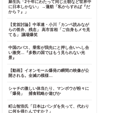
麻生氏「2千年にわたって同じ王朝など世界中
に日本しかない」 →蓮舫「私からすれば『だ
から？』」
【党首討論】中革連・小川「カンペ読みなが
らの答弁、残念」 高市首相「ご自身もメモ見
てる」 議場爆笑
中国のバス、乗客が我先にと押し合いへし合
い激突…『多数の国ではもう見られない光
景』
【動画】イオンモール爆発の瞬間の映像が公
開される。全滅の模様…
シャチの激しい体当たり、マンボウが粉々に
「爆発」 捕食戦略か遊びか
町山智浩氏「日本はパンダを失って、代わり
に何を得たんですか？」