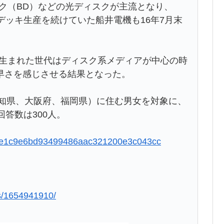
スク（BD）などの光ディスクが主流となり、
デッキ生産を続けていた船井電機も16年7月末
に生まれた世代はディスク系メディアが中心の時
早さを感じさせる結果となった。
愛知県、大阪府、福岡県）に住む男女を対象に、
答数は300人。
52b8e1c9e6bd93499486aac321200e3c043cc
us/1654941910/