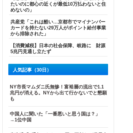
たいのに都心の近くが最低10万払わないと住
めないの」
共産党「これは酷い…京都市でマイナンバー
カードを持たない29万人がポイント給付事業
から排除された」
【消費減税】日本の社会保障、岐路に 財源
5兆円見通し立たず
人気記事（30日）
NY市長マムダニ氏無惨！富裕層の流出で1.1
兆円が消える。NYから出て行かないでと懇願
も
中国人に聞いた「一番悪いと思う国は？」
→1位中国