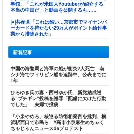
事館、「これが米国人Youtuberが紹介する
本当の中国だ」と動画を公開するも……
|●|共産党「これは酷い…京都市でマイナンバ
ーカードを持たない29万人がポイント給付事
業から排除された」
新着記事
中国の海警局と海軍の船が衝突2人死亡 南
シナ海でフィリピン船を追跡中、公表までに
1年
ひろゆき氏の妻・西村ゆか氏、新党結成巡
る”ブチギレ”投稿を謝罪「配慮に欠けた行動
でした」 夫婦で投稿
「小泉やめろ」核巡る防衛相発言を批判、横
浜駅西口で市民ら #高市小泉麻生めちゃく
ちゃじゃんニュースdeプロテスト