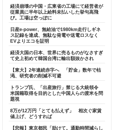
経済崩壊の中国・広東省の工場にて経営者が
従業員に半年以上給料未払いした挙句高飛
び。工場は空っぽに
日産e-power、無給油で1980km走行しギネ
ス記録を達成、無駄な発電や送電ロスなく
EVよりエコを証明
経済大国の日本、世界に売るものがなさすぎ
て史上初めて韓国台湾に輸出額抜かされ
【東大】2年連続赤字へ 「貯金」数年で枯
渇、研究者の削減不可避
トランプ氏、「出産旅行」禁じる大統領令
米国籍取得を目的とした中国人らの渡米を問
題視
8万が12万円「とても払えず」 相次ぐ家賃
値上げ、どうすれば
【悲報】東京都民「助けて。通勤時間減らし