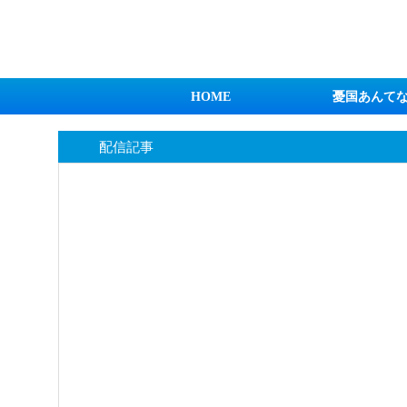
日本第一！ニュース録
HOME
憂国あんて
配信記事