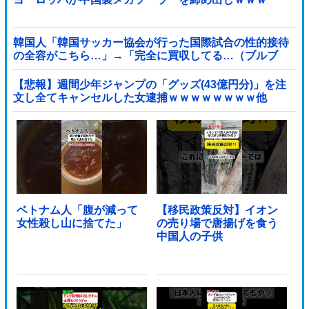
韓国人「韓国サッカー協会が行った国際試合の性的接待
の全容がこちら…」→「完全に買収してる…（ブルブ
ル」＝韓国の反応
【悲報】週間少年ジャンプの「グッズ(43億円分)」を注
文し全てキャンセルした女逮捕ｗｗｗｗｗｗｗｗ他
ベトナム人「腹が減って
【移民政策反対】イオン
女性殺し山に捨てた」
の売り場で唐揚げを食う
中国人の子供