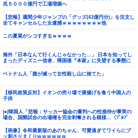
兆５０００億円で工場増築へ
【悲報】週間少年ジャンプの「グッズ(43億円分)」を注文し
全てキャンセルした女逮捕ｗｗｗｗｗｗｗｗ他
この夏菜がシコすぎるｗｗｗｗ
海外「日本なんて行くんじゃなかった…」 日本を知ってし
まったディズニー信者、帰国後『本家』に失望する事態に
ベトナム人「腹が減って女性殺し山に捨てた」
【移民政策反対】イオンの売り場で唐揚げを食う中国人の
子供
|●|韓国人「悲報：サッカー協会の審判への性接待が事実の
場合、国際試合の出場権を完全剥奪される模様…（ﾌﾞﾙﾌﾞ
ﾙ」＝韓国の反応
【画像】令和最新版のあのちゃん、可愛過ぎてワイらにブ
ッ刺さりまくりw w w w w w