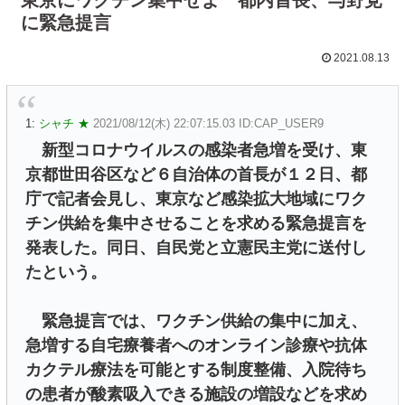
に緊急提言
2021.08.13
1:
シャチ ★
2021/08/12(木) 22:07:15.03 ID:CAP_USER9
新型コロナウイルスの感染者急増を受け、東
京都世田谷区など６自治体の首長が１２日、都
庁で記者会見し、東京など感染拡大地域にワク
チン供給を集中させることを求める緊急提言を
発表した。同日、自民党と立憲民主党に送付し
たという。
緊急提言では、ワクチン供給の集中に加え、
急増する自宅療養者へのオンライン診療や抗体
カクテル療法を可能とする制度整備、入院待ち
の患者が酸素吸入できる施設の増設などを求め