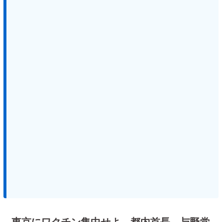
東京にワクチン集中せよ 都内首長、与野党