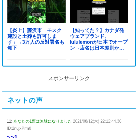
【炎上】藤沢市「モスク
【知ってた？】カナダ発
建設と土葬も許可しま
ウェアブランド、
す」→3万人の反対署名も
lululemonが日本でオープ
却下
ン→店名は日本差別から
できた？
スポンサーリンク
ネットの声
11:
あなたの1票は無駄になりました
2021/08/12(木) 22:12:44.36
ID:2nujxPrm0
>>1