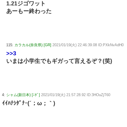
1.21ジゴワット
あーもー終わった
115:
カラカル(奈良県) [GR]
2021/01/19(火) 22:46:39.08 ID:PXkNvAdH0
>>3
いまは小学生でもギガって言えるぞ？(笑)
4:
シャム(新日本) [ﾆﾀﾞ]
2021/01/19(火) 21:57:28.92 ID:3HOuZjT60
ｲｲﾊﾅｼﾀﾞﾅｰ(´；ω；｀)