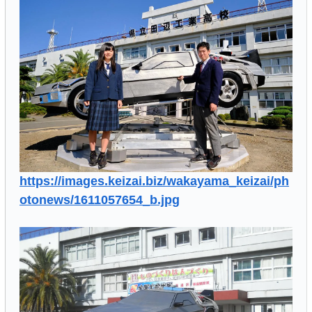
https://images.keizai.biz/wakayama_keizai/ph
otonews/1611057654_b.jpg