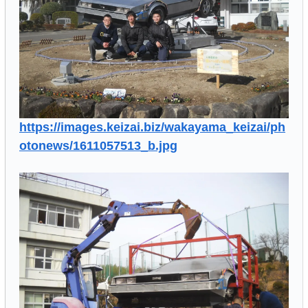
https://images.keizai.biz/wakayama_keizai/ph
otonews/1611057513_b.jpg