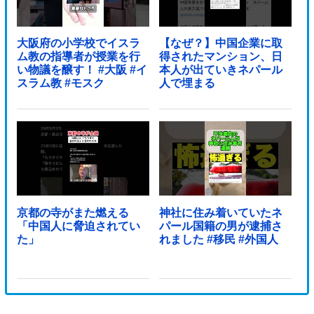
大阪府の小学校でイスラ
【なぜ？】中国企業に取
ム教の指導者が授業を行
得されたマンション、日
い物議を醸す！ #大阪 #イ
本人が出ていきネパール
スラム教 #モスク
人で埋まる
京都の寺がまた燃える
神社に住み着いていたネ
「中国人に脅迫されてい
パール国籍の男が逮捕さ
た」
れました #移民 #外国人