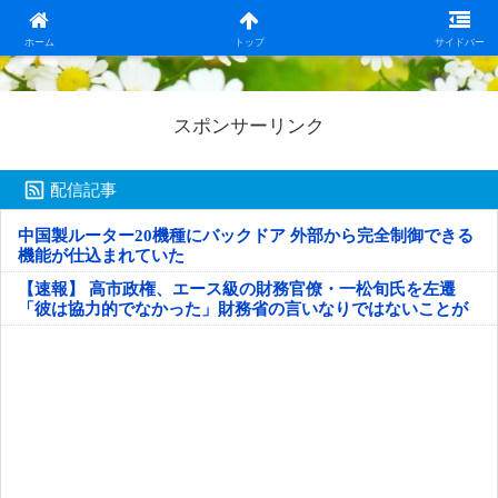
日本第一！ニュース録
ホーム
トップ
サイドバー
スポンサーリンク
配信記事
中国製ルーター20機種にバックドア 外部から完全制御できる
機能が仕込まれていた
【速報】 高市政権、エース級の財務官僚・一松旬氏を左遷
「彼は協力的でなかった」財務省の言いなりではないことが
判明