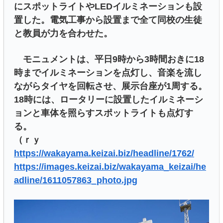
にスポットライトやLEDイルミネーションも設
置した。電気工事から設置まで全て同校の生徒
と教員が力を合わせた。
モニュメントは、平日9時から3時間おきに18
時までイルミネーションを点灯し、音楽を流し
ながらタイヤを回転させ、展示台座が1周する。
18時には、ロータリーに設置したイルミネーシ
ョンと車体を照らすスポットライトも点灯す
る。
（ｒｙ
https://wakayama.keizai.biz/headline/1762/
https://images.keizai.biz/wakayama_keizai/he
adline/1611057863_photo.jpg