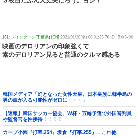
３枚目たぶん大丈夫だろう。ヨシ！
161:
メインクーン(千葉県) [CN]
2021/01/20(水) 00:01:25.76 ID:jiBXt3x00
映画のデロリアンの印象強くて
素のデロリアン見ると普通のクルマ感ある
韓国メディア「幻となった女性天皇。日本皇族に韓半島の
男の血が入る可能性がゼロに・・・」
【速報】韓国サッカー協会、W杯・五輪予選で外国審判員
や監督官を性接待！！！！
カープ小園『打率.254』坂倉『打率.255』←これ他