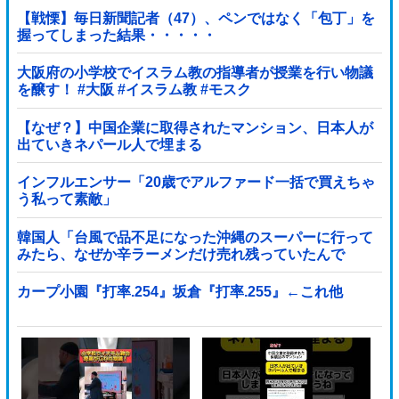
【戦慄】毎日新聞記者（47）、ペンではなく「包丁」を
握ってしまった結果・・・・・
大阪府の小学校でイスラム教の指導者が授業を行い物議
を醸す！ #大阪 #イスラム教 #モスク
【なぜ？】中国企業に取得されたマンション、日本人が
出ていきネパール人で埋まる
インフルエンサー「20歳でアルファード一括で買えちゃ
う私って素敵」
韓国人「台風で品不足になった沖縄のスーパーに行って
みたら、なぜか辛ラーメンだけ売れ残っていたんで
す…」
カープ小園『打率.254』坂倉『打率.255』←これ他