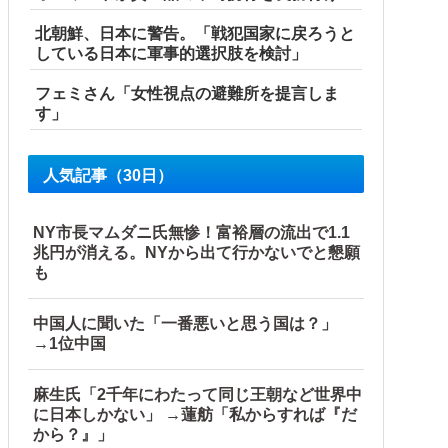
北朝鮮、日本に警告。「戦犯国家に戻ろうと
している日本に軍事的選択肢を検討」
フェミさん「女性視点の避難所を提言しま
す」
人気記事（30日）
NY市長マムダニ氏無惨！富裕層の流出で1.1
兆円が消える。NYから出て行かないでと懇願
も
中国人に聞いた「一番悪いと思う国は？」
→1位中国
麻生氏「2千年にわたって同じ王朝など世界中
に日本しかない」 →蓮舫「私からすれば『だ
から？』」