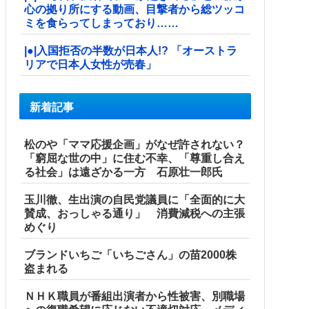
心の拠り所にする動画、目撃者から総ツッコ
ミを食らってしまっており……
|●|入国拒否の半数が日本人!? 「オーストラ
リアで日本人女性が売春」
新着記事
松のや「ママ応援企画」がなぜ許されない？
「窮屈な世の中」に住む不幸、「尊重し合え
る社会」は遠ざかる一方 石原壮一郎氏
玉川徹、生出演の自民党議員に「全面的に大
賛成、おっしゃる通り」 消費減税への主張
めぐり
ブランドいちご「いちごさん」の苗2000株
盗まれる
ＮＨＫ職員が番組出演者から性被害、別職場