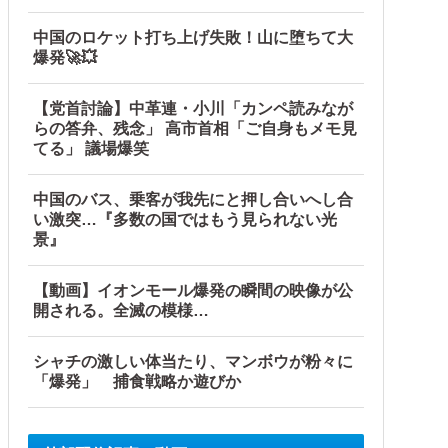
中国のロケット打ち上げ失敗！山に堕ちて大
爆発🚀💥
【党首討論】中革連・小川「カンペ読みなが
らの答弁、残念」 高市首相「ご自身もメモ見
す」
てる」 議場爆笑
中国のバス、乗客が我先にと押し合いへし合
い激突…『多数の国ではもう見られない光
景』
【動画】イオンモール爆発の瞬間の映像が公
開される。全滅の模様…
シャチの激しい体当たり、マンボウが粉々に
「爆発」 捕食戦略か遊びか