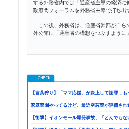
する外務省内では「通産省主導の経済に
政府間フォーラムを外務省主導で打ち出
この後、外務省は、通産省幹部が自らの
外公館に「通産省の構想をつぶすように
【言葉狩り】「ママ応援」が炎上して謝罪…も
家庭菜園やってるけど、最近空芯菜が評価され
【衝撃】イオンモール爆発事故、『とんでもな