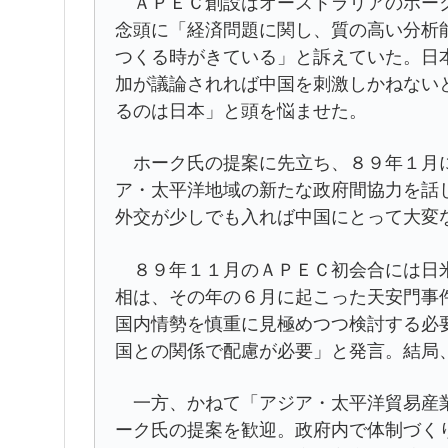
ＡＰＥＣ創設はオーストラリアのホーク
念頭に「経済問題に関し、質の高い分析
つくる時がきている」と訴えていた。日
加が議論されれば中国を刺激しかねない
るのは日本」と頭を悩ませた。
ホーク氏の提案に先立ち、８９年１月に
ア・太平洋地域の新たな政府間協力を話
外交が少しでも入れば中国にとって大変
８９年１１月のＡＰＥＣ初会合には日米
相は、その年の６月に起こった天安門事
国内情勢を慎重に見極めつつ検討する必
国との関係で配慮が必要」と発言。結局
一方、かねて「アジア・太平洋貿易産業
ーク氏の提案を歓迎。政府内で体制づく