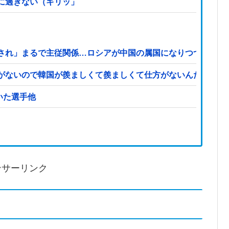
に過ぎない（キリッ」
され」まるで主従関係…ロシアが中国の属国になりつつある！
がないので韓国が羨ましくて羨ましくて仕方がないんだそうで
←思いついた選手他
ンサーリンク