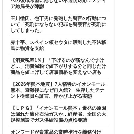
への復職希望に応じない不適切対応…メディ
ア総局長が陳謝
玉川徹氏、包丁男に発砲した警官の行動につ
いて「死刑にならない犯罪を警察官が死刑に
してしまった」
赤十字、スペイン領セウタに殺到した不法移
民に物資を支給
【消費税率1％】「下げるのが筋なんですけ
ど…」消費減税で値下がりする分と同じだけ
商品を値上げして店頭価格を変えない店も
【2026年熊本地震】7人犠牲のイオンモール
熊本、避難後になぜ再入館? 生存したテナ
ント従業員ら証言、浮かび上がる実態
【ＬＰＧ】「イオンモール熊本」爆発の原因
は漏れた液化石油ガスか…経産省、全国の大
規模施設でガス供給設備の点検要請
オンワードが貴重品の常時携行を義務付け