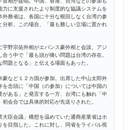
首相が提唱。中国、香港、台湾などの参加も
能力に支援されたより制度的な協議システムを
本外務省は、各国に十分な根回しなく台湾の参
と分析。この場合、「最も難しい立場に置かれ
宇野宗佑外相がエバンス豪外相と会談。アジ
し合う中で「最も頭が痛い問題は台湾の存在。
な問題となる」と伝える場面もあった。
豪など１２カ国が参加。出席した中山太郎外
件を念頭に「中国（の参加）については中国の
要がある」と発言する一方、台湾にも触れ「中
、初会合では具体的対応が先送りされた。
大臣会議」構想を温めていた通商産業省はホ
りを目指した。これに対し、同省をライバル視