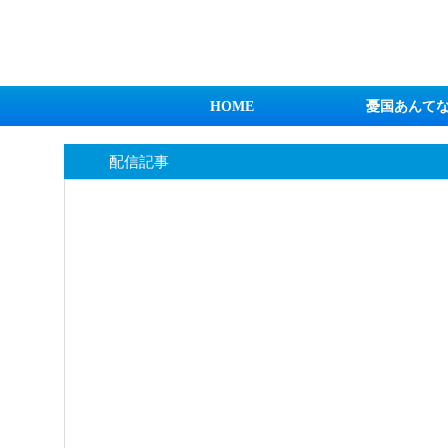
日本第一！ニュース録
HOME
憂国あんて
配信記事