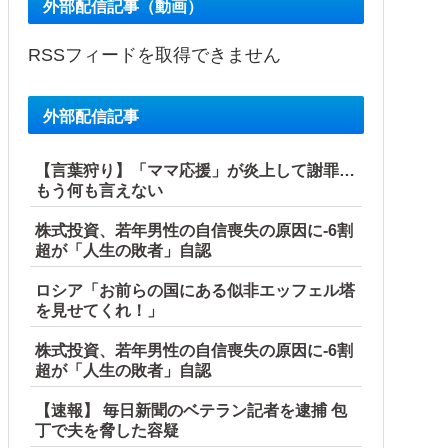
外部配信記事（動画）
RSSフィードを取得できません
外部配信記事
【言葉狩り】「ママ応援」が炎上して謝罪…
もう何も言えない
株式投資、若年男性の自信喪失の原因に-6割
超が「人生の敗者」自認
ロシア「お前らの国にある似非エッフェル塔
を見せてくれ！」
株式投資、若年男性の自信喪失の原因に-6割
超が「人生の敗者」自認
【速報】 毎日新聞のベテラン記者を逮捕 包
丁で夫を脅した容疑