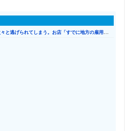
日本のお店、時給1500円でもミャンマー人に次々と逃げられてしまう。お店「すでに地方の雇用は崩壊」