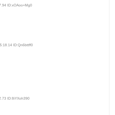
57.94 ID:xOAoo+Mg0
:18.14 ID:Qn6bttff0
2.73 ID:8iYXoh390