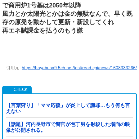
で商用炉1号基は2050年以降
風力とか太陽光とかは金の無駄なんで、早く既
存の原発を動かして更新・新設してくれ
再エネ賦課金を払うのもう嫌
引用元:
https://hayabusa9.5ch.net/test/read.cgi/news/1608333266/
【言葉狩り】「ママ応援」が炎上して謝罪…もう何も言
えない
【話題】河内長野市で警官が包丁男を射殺した場面の映
像が公開される。