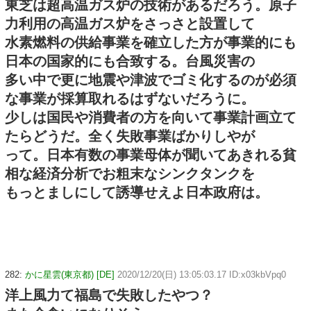
東芝は超高温ガス炉の技術があるだろう。原子
力利用の高温ガス炉をさっさと設置して
水素燃料の供給事業を確立した方が事業的にも
日本の国家的にも合致する。台風災害の
多い中で更に地震や津波でゴミ化するのが必須
な事業が採算取れるはずないだろうに。
少しは国民や消費者の方を向いて事業計画立て
たらどうだ。全く失敗事業ばかりしやが
って。日本有数の事業母体が聞いてあきれる貧
相な経済分析でお粗末なシンクタンクを
もっとましにして誘導せえよ日本政府は。
282:
かに星雲(東京都) [DE]
2020/12/20(日) 13:05:03.17 ID:x03kbVpq0
洋上風力て福島で失敗したやつ？