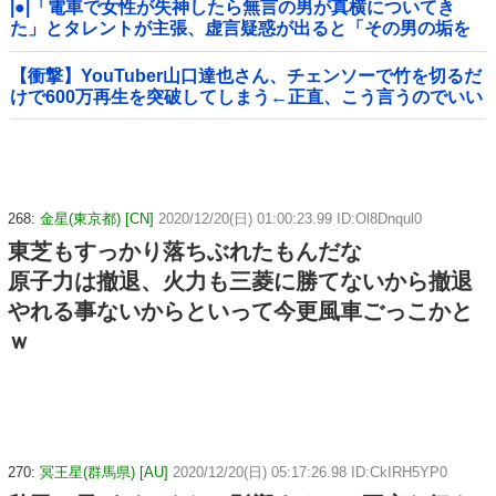
|●|「電車で女性が失神したら無言の男が真横についてき
た」とタレントが主張、虚言疑惑が出ると「その男の垢を
発見した」と追加主張するも……
【衝撃】YouTuber山口達也さん、チェンソーで竹を切るだ
けで600万再生を突破してしまう←正直、こう言うのでいい
んだよなw w w w w w w w
268:
金星(東京都) [CN]
2020/12/20(日) 01:00:23.99 ID:Ol8Dnqul0
東芝もすっかり落ちぶれたもんだな
原子力は撤退、火力も三菱に勝てないから撤退
やれる事ないからといって今更風車ごっこかと
ｗ
270:
冥王星(群馬県) [AU]
2020/12/20(日) 05:17:26.98 ID:CkIRH5YP0