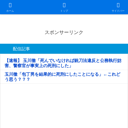
日本第一！ニュース録
ホーム
トップ
サイドバー
スポンサーリンク
配信記事
【速報】 玉川徹「死んでいなければ銃刀法違反と公務執行妨
害、警察官が事実上の死刑にした」
玉川徹「包丁男を結果的に死刑にしたことになる」←これど
う思う？？？