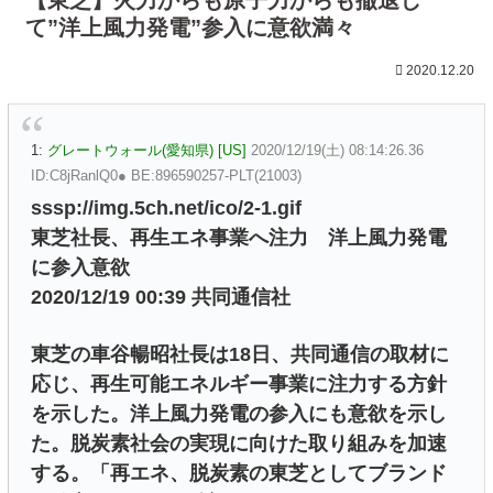
て”洋上風力発電”参入に意欲満々
2020.12.20
1:
グレートウォール(愛知県) [US]
2020/12/19(土) 08:14:26.36
ID:C8jRanlQ0● BE:896590257-PLT(21003)
sssp://img.5ch.net/ico/2-1.gif
東芝社長、再生エネ事業へ注力 洋上風力発電
に参入意欲
2020/12/19 00:39 共同通信社
東芝の車谷暢昭社長は18日、共同通信の取材に
応じ、再生可能エネルギー事業に注力する方針
を示した。洋上風力発電の参入にも意欲を示し
た。脱炭素社会の実現に向けた取り組みを加速
する。「再エネ、脱炭素の東芝としてブランド