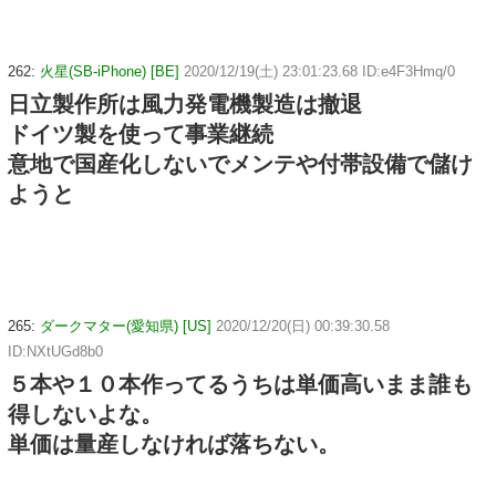
262:
火星(SB-iPhone) [BE]
2020/12/19(土) 23:01:23.68 ID:e4F3Hmq/0
日立製作所は風力発電機製造は撤退
ドイツ製を使って事業継続
意地で国産化しないでメンテや付帯設備で儲け
ようと
265:
ダークマター(愛知県) [US]
2020/12/20(日) 00:39:30.58
ID:NXtUGd8b0
５本や１０本作ってるうちは単価高いまま誰も
得しないよな。
単価は量産しなければ落ちない。