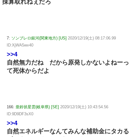
採算取れねぇだろ
7:
ソンブレロ銀河(関東地方) [US]
2020/12/19(土) 08:17:06.99
ID:XjWA5wv40
>>4
自然無力だね だから原発しかないよねーっ
て死体からだよ
166:
亜鈴状星雲(岐阜県) [SE]
2020/12/19(土) 10:43:54.56
ID:9D9DF3sX0
>>4
自然エネルギーなんてみんな補助金にタカる