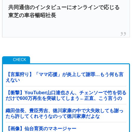
共同通信のインタビューにオンラインで応じる
東芝の車谷暢昭社長
【言葉狩り】「ママ応援」が炎上して謝罪…もう何も言
えない
【衝撃】YouTuber山口達也さん、チェンソーで竹を切る
だけで600万再生を突破してしまう←正直、こう言うの
でいいんだよなw w w w w w w w
織田信長、豊臣秀吉、徳川家康の中で大失敗しても謝っ
たら許してくれそうなのって徳川家康だよな
【画像】仙台育英のマネージャー