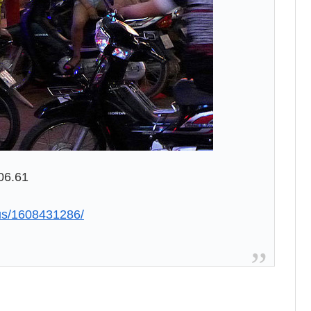
6.61
lus/1608431286/