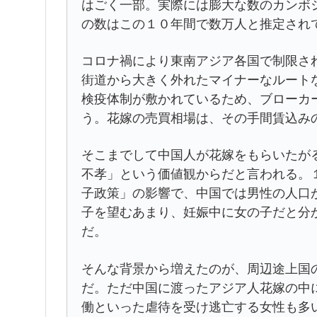
はごく一部。実際には膨大な数のカンボ
の数はこの１０年間で数万人と推定され
コロナ禍により東南アジア各国で制限さ
街道から大きく外れたマイナーなルート
検疫体制が敷かれているため、ブローカ
う。花嫁の売買相場は、その手間賃込み
そこまでして中国人が花嫁をもらいたが
不孝」という価値観からだと言われる。
子政策」の影響で、中国では男性の人口
子を望むあまり、妊娠中に女の子だと分
だ。
そんな背景から増えたのが、周辺途上国
だ。ただ中国に渡ったアジア人花嫁の中
働といった虐待を受け逃亡する女性も多