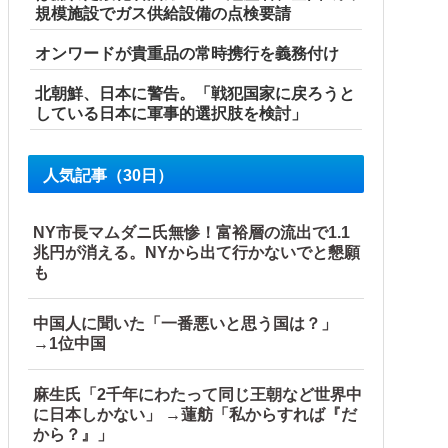
規模施設でガス供給設備の点検要請
オンワードが貴重品の常時携行を義務付け
北朝鮮、日本に警告。「戦犯国家に戻ろうと
している日本に軍事的選択肢を検討」
人気記事（30日）
NY市長マムダニ氏無惨！富裕層の流出で1.1
兆円が消える。NYから出て行かないでと懇願
も
中国人に聞いた「一番悪いと思う国は？」
→1位中国
麻生氏「2千年にわたって同じ王朝など世界中
に日本しかない」 →蓮舫「私からすれば『だ
から？』」