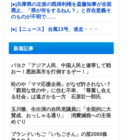
|●|兵庫県の左派の既得利権を斎藤知事が全面
廃止、「県が何をするねん？」と存在意義そ
のものが不明で……
|●|【ニュース】 台風13号、迷走・・・
新着記事
パヨク「アジア人民、中国人民と連帯して戦
おー！悪政高市を打倒するぞー！」
松のや「ママ応援企画」がなぜ許されない？
「窮屈な世の中」に住む不幸、「尊重し合え
る社会」は遠ざかる一方 石原壮一郎氏
玉川徹、生出演の自民党議員に「全面的に大
賛成、おっしゃる通り」 消費減税への主張
めぐり
ブランドいちご「いちごさん」の苗2000株