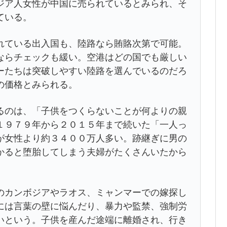
ジア人女性が中国に売られているとみられ、そ
ている。
れている出入国も、陸路なら賄賂次第で可能。
ならチェックも緩い。空港はどの国でも厳しい
ーたちは突破しやすい陸路を選んでいるのだろ
の価格とみられる。
るのは、「子供をつくらないことが何よりの親
１９７９年から２０１５年まで続いた「一人っ
が女性より約３４００万人多い。跡継ぎに男の
かると堕胎してしまう夫婦がたくさんいたから
のカンボジアやラオス、ミャンマーでの嫁探し
には言葉の壁に悩んだり、暴力や監禁、強制労
いという。子供を産んだ途端に離婚され、行き