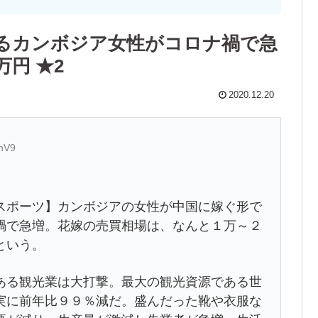
るカンボジア女性がコロナ禍で急
万円 ★2
2020.12.20
6nV9
スポーツ】カンボジアの女性が中国に嫁ぐ形で
禍で急増。花嫁の売買相場は、なんと１万～２
という。
ある観光業は大打撃。最大の観光資源である世
実に前年比９９％減だ。盛んだった靴や衣服な