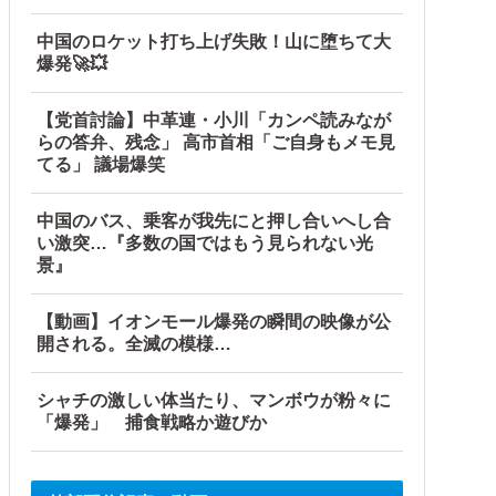
中国のロケット打ち上げ失敗！山に堕ちて大
爆発🚀💥
【党首討論】中革連・小川「カンペ読みなが
らの答弁、残念」 高市首相「ご自身もメモ見
てる」 議場爆笑
中国のバス、乗客が我先にと押し合いへし合
い激突…『多数の国ではもう見られない光
景』
【動画】イオンモール爆発の瞬間の映像が公
開される。全滅の模様…
シャチの激しい体当たり、マンボウが粉々に
「爆発」 捕食戦略か遊びか