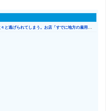
日本のお店、時給1500円でもミャンマー人に次々と逃げられてしまう。お店「すでに地方の雇用は崩壊」