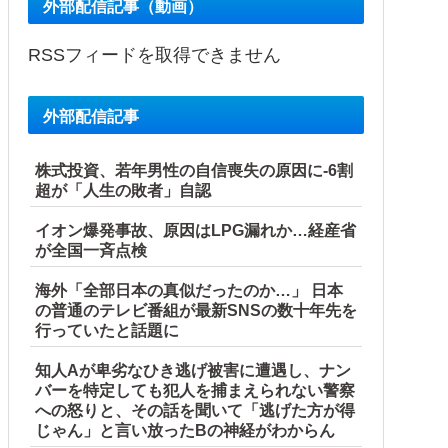
外部配信記事（動画）
RSSフィードを取得できません
外部配信記事
株式投資、若年男性の自信喪失の原因に-6割
超が「人生の敗者」自認
イオン爆発事故、原因はLPG漏れか…経産省
が全国一斉点検
海外「全部日本の真似だったのか…」 日本
の普通のテレビ番組が最新SNSの数十年先を
行っていたと話題に
知人Aが卑劣なひき逃げ被害に遭遇し、ナン
バーを特定しても犯人を捕まえられない警察
への怒りと、その話を聞いて「逃げた方が得
じゃん」と言い放ったBの神経がわからん