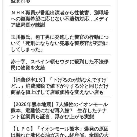
盗まれる
ＮＨＫ職員が番組出演者から性被害、別職場
への復職希望に応じない不適切対応…メディ
ア総局長が陳謝
玉川徹氏、包丁男に発砲した警官の行動につ
いて「死刑にならない犯罪を警察官が死刑に
してしまった」
赤十字、スペイン領セウタに殺到した不法移
民に物資を支給
【消費税率1％】「下げるのが筋なんですけ
ど…」消費減税で値下がりする分と同じだけ
商品を値上げして店頭価格を変えない店も
【2026年熊本地震】7人犠牲のイオンモール
熊本、避難後になぜ再入館? 生存したテナ
ント従業員ら証言、浮かび上がる実態
【ＬＰＧ】「イオンモール熊本」爆発の原因
は漏れた液化石油ガスか…経産省、全国の大