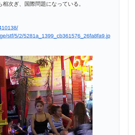
も相次ぎ、国際問題になっている。
9410138/
age/stf/5/2/5281a_1399_cb361576_26fa8fa9.jp