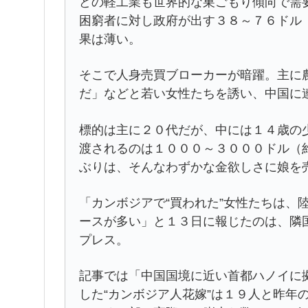
どの軽工業も世界的な巣ごもり傾向で需
困窮者に対し政府が出す３８～７６ドル
果は薄い。
そこで人身売買ブローカーが暗躍。主に農
だ」などと若い女性たちを誘い、中国に
標的は主に２０代だが、中には１４歳の
渡されるのは１０００～３０００ドル（
ぶりは、そんなわずかな金欲しさに娘を
「カンボジアで“買われた”女性たちは、
ースが多い」と１３日に報じたのは、隣
プレス。
記事では「中国国境に近い首都ハノイに
した“カンボジア人花嫁”は１９人と昨年