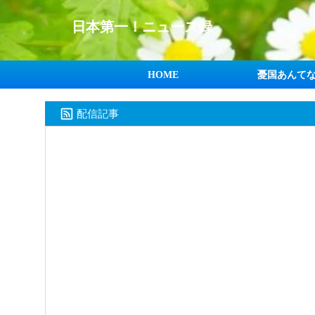
日本第一！ニュース録
HOME
憂国あんて
配信記事