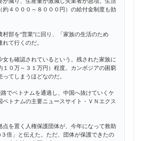
要が減り、生産量が激減し失業者が急増。生活
（約４０００～８０００円）の給付金制度も効
村部を“営業”に回り、「家族の生活のため
連れて行くのだ。
少女も確認されているという。残された家族に
約１０万～３１万円）程度。カンボジアの困窮
売ってしまうほどなのだ。
陸路でベトナムを通過し、中国へ抜けていくケ
国ベトナムの主要ニュースサイト・ＶＮエクス
拠点を置く人権保護団体が、今年になって救助
の３倍」と伝えた。ただ、団体が保護できたの