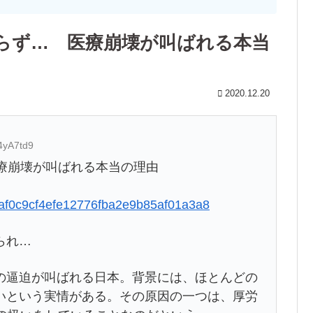
まらず… 医療崩壊が叫ばれる本当
2020.12.20
4yA7td9
療崩壊が叫ばれる本当の理由
552af0c9cf4efe12776fba2e9b85af01a3a8
られ…
逼迫が叫ばれる日本。背景には、ほとんどの
いという実情がある。その原因の一つは、厚労