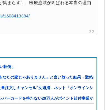
師が集まらず… 医療崩壊が叫ばれる本当の理由
lus/1608413384/
はい転倒」
あなたの家じゃありません」と言い放った結果→激怒したトメ
大量注文しキャンセル"女逮捕…ネット「オンラインショップを売
ンバーカードを持たない29万人がポイント給付事業から排除さ