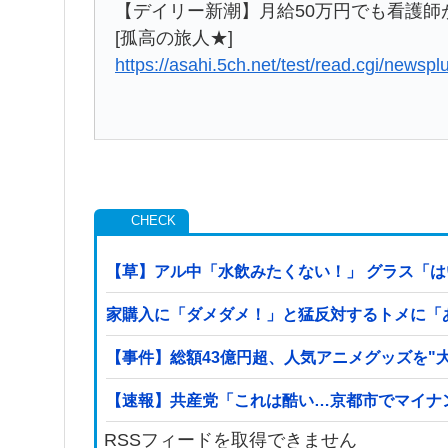
【デイリー新潮】月給50万円でも看護
[孤高の旅人★]
https://asahi.5ch.net/test/read.cgi/newsp
【草】アル中「水飲みたくない！」 グラス「
家購入に「ダメダメ！」と猛反対するトメに「
【事件】総額43億円超、人気アニメグッズを"
【速報】共産党「これは酷い…京都市でマイナ
RSSフィードを取得できません