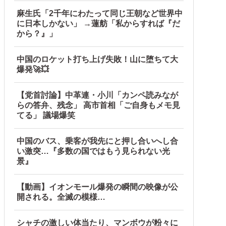
麻生氏「2千年にわたって同じ王朝など世界中
に日本しかない」 →蓮舫「私からすれば『だ
から？』」
中国のロケット打ち上げ失敗！山に堕ちて大
爆発🚀💥
【党首討論】中革連・小川「カンペ読みなが
らの答弁、残念」 高市首相「ご自身もメモ見
てる」 議場爆笑
中国のバス、乗客が我先にと押し合いへし合
い激突…『多数の国ではもう見られない光
景』
【動画】イオンモール爆発の瞬間の映像が公
開される。全滅の模様…
シャチの激しい体当たり、マンボウが粉々に