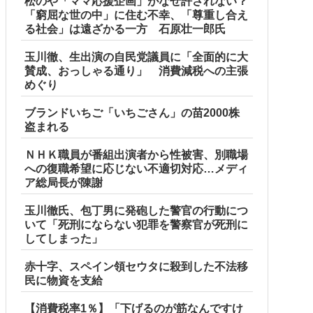
松のや「ママ応援企画」がなぜ許されない？
「窮屈な世の中」に住む不幸、「尊重し合え
る社会」は遠ざかる一方 石原壮一郎氏
玉川徹、生出演の自民党議員に「全面的に大
賛成、おっしゃる通り」 消費減税への主張
めぐり
ブランドいちご「いちごさん」の苗2000株
盗まれる
ＮＨＫ職員が番組出演者から性被害、別職場
への復職希望に応じない不適切対応…メディ
ア総局長が陳謝
玉川徹氏、包丁男に発砲した警官の行動につ
いて「死刑にならない犯罪を警察官が死刑に
してしまった」
赤十字、スペイン領セウタに殺到した不法移
民に物資を支給
【消費税率1％】「下げるのが筋なんですけ