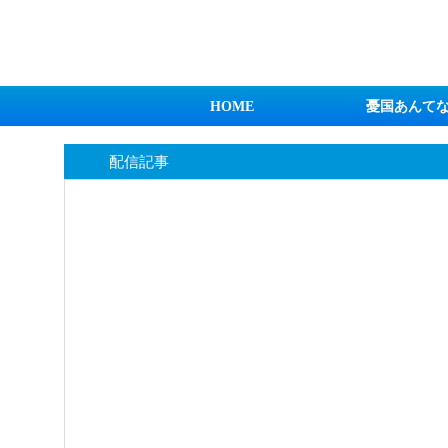
日本第一！ニュース録
HOME
憂国あんて
配信記事