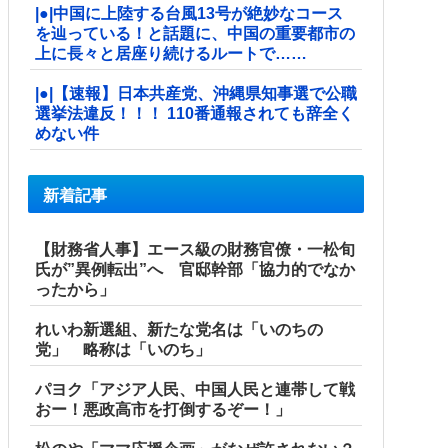
|●|中国に上陸する台風13号が絶妙なコース
を辿っている！と話題に、中国の重要都市の
上に長々と居座り続けるルートで……
|●|【速報】日本共産党、沖縄県知事選で公職
選挙法違反！！！ 110番通報されても辞全く
めない件
新着記事
【財務省人事】エース級の財務官僚・一松旬
氏が”異例転出”へ 官邸幹部「協力的でなか
ったから」
れいわ新選組、新たな党名は「いのちの
党」 略称は「いのち」
パヨク「アジア人民、中国人民と連帯して戦
おー！悪政高市を打倒するぞー！」