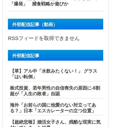
「爆発」 捕食戦略か遊びか
外部配信記事（動画）
RSSフィードを取得できません
外部配信記事
【草】アル中「水飲みたくない！」 グラス
「はい転倒」
株式投資、若年男性の自信喪失の原因に-6割
が自ら〇〇を口にして最高の展開へｗｗｗｗｗｗ
超が「人生の敗者」自認
り切れ状態にして商品相場を操作してたので...
海外「お前らの国に他愛のない対立ってあ
る？」日本「エスカレーターの立つ位置」
れた」
【超絶悲報】婚活女子さん、残酷な現実に気