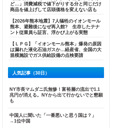
ど…」消費減税で値下がりする分と同じだけ
商品を値上げして店頭価格を変えない店も
【2026年熊本地震】7人犠牲のイオンモール
熊本、避難後になぜ再入館? 生存したテナ
ント従業員ら証言、浮かび上がる実態
【ＬＰＧ】「イオンモール熊本」爆発の原因
は漏れた液化石油ガスか…経産省、全国の大
規模施設でガス供給設備の点検要請
人気記事（30日）
NY市長マムダニ氏無惨！富裕層の流出で1.1
兆円が消える。NYから出て行かないでと懇願
も
中国人に聞いた「一番悪いと思う国は？」
→1位中国