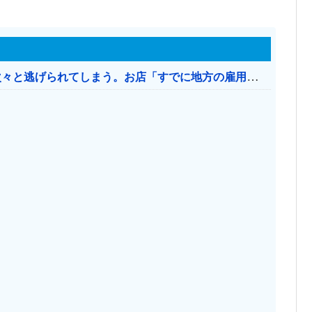
日本のお店、時給1500円でもミャンマー人に次々と逃げられてしまう。お店「すでに地方の雇用は崩壊」