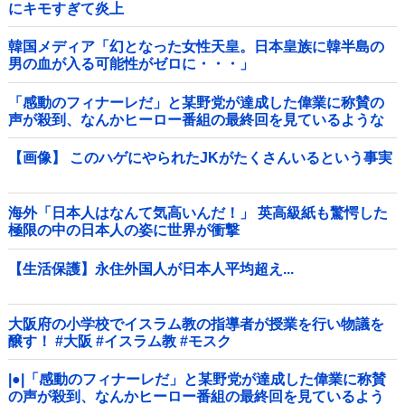
にキモすぎて炎上
韓国メディア「幻となった女性天皇。日本皇族に韓半島の
男の血が入る可能性がゼロに・・・」
「感動のフィナーレだ」と某野党が達成した偉業に称賛の
声が殺到、なんかヒーロー番組の最終回を見ているような
気分に……他
【画像】 このハゲにやられたJKがたくさんいるという事実
海外「日本人はなんて気高いんだ！」 英高級紙も驚愕した
極限の中の日本人の姿に世界が衝撃
【生活保護】永住外国人が日本人平均超え...
大阪府の小学校でイスラム教の指導者が授業を行い物議を
醸す！ #大阪 #イスラム教 #モスク
|●|「感動のフィナーレだ」と某野党が達成した偉業に称賛
の声が殺到、なんかヒーロー番組の最終回を見ているよう