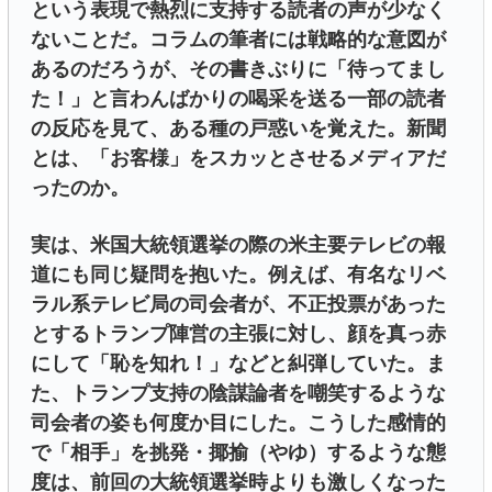
という表現で熱烈に支持する読者の声が少なく
ないことだ。コラムの筆者には戦略的な意図が
あるのだろうが、その書きぶりに「待ってまし
た！」と言わんばかりの喝采を送る一部の読者
の反応を見て、ある種の戸惑いを覚えた。新聞
とは、「お客様」をスカッとさせるメディアだ
ったのか。
実は、米国大統領選挙の際の米主要テレビの報
道にも同じ疑問を抱いた。例えば、有名なリベ
ラル系テレビ局の司会者が、不正投票があった
とするトランプ陣営の主張に対し、顔を真っ赤
にして「恥を知れ！」などと糾弾していた。ま
た、トランプ支持の陰謀論者を嘲笑するような
司会者の姿も何度か目にした。こうした感情的
で「相手」を挑発・揶揄（やゆ）するような態
度は、前回の大統領選挙時よりも激しくなった