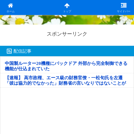
日本第一！ニュース録
ホーム
トップ
サイドバー
スポンサーリンク
配信記事
中国製ルーター20機種にバックドア 外部から完全制御できる
機能が仕込まれていた
【速報】 高市政権、エース級の財務官僚・一松旬氏を左遷
「彼は協力的でなかった」財務省の言いなりではないことが
判明