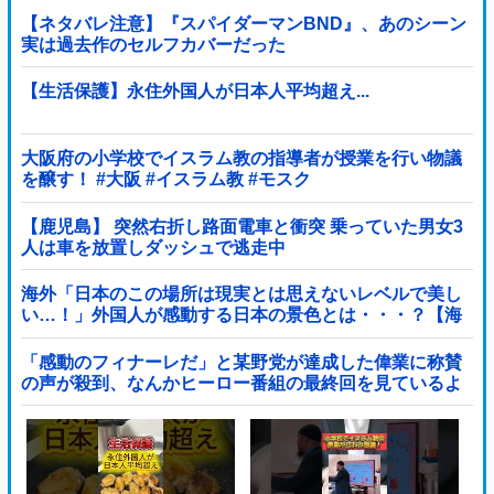
【ネタバレ注意】『スパイダーマンBND』、あのシーン
実は過去作のセルフカバーだった
【生活保護】永住外国人が日本人平均超え...
大阪府の小学校でイスラム教の指導者が授業を行い物議
を醸す！ #大阪 #イスラム教 #モスク
【鹿児島】 突然右折し路面電車と衝突 乗っていた男女3
人は車を放置しダッシュで逃走中
海外「日本のこの場所は現実とは思えないレベルで美し
い…！」外国人が感動する日本の景色とは・・・？【海
外の反応】
「感動のフィナーレだ」と某野党が達成した偉業に称賛
の声が殺到、なんかヒーロー番組の最終回を見ているよ
うな気分に……他