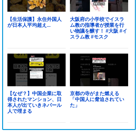
【生活保護】永住外国人
大阪府の小学校でイスラ
が日本人平均超え...
ム教の指導者が授業を行
い物議を醸す！ #大阪 #イ
スラム教 #モスク
【なぜ？】中国企業に取
京都の寺がまた燃える
得されたマンション、日
「中国人に脅迫されてい
本人が出ていきネパール
た」
人で埋まる