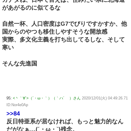
があがるのに似てるな
自然一杯、人口密度はG7でびりですかすか、他
国からのやつも移住しやすそうな開放感
実際、多文化主義を打ち出してるしな、そして
寒い
そんな先進国
95:
<丶｀∀´>（´・ω・｀）（｀ハ´ ）さん
2020/12/01(火) 04:49:26.71
ID:Nor4e0Ap
>>84
反日特亜系が居なければ、もっと魅力的なん
だがなぁ…(´・ω・`)残念。