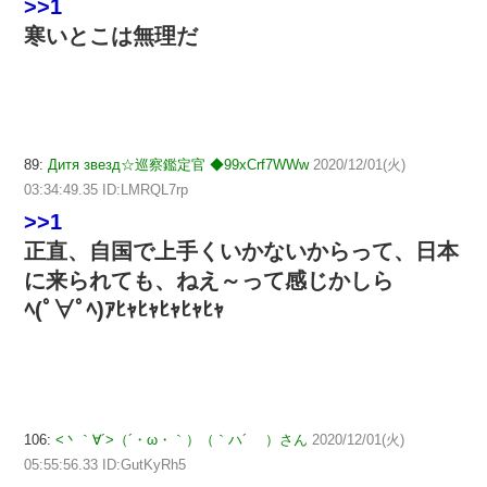
>>1
寒いとこは無理だ
89:
Дитя звезд☆巡察鑑定官 ◆99xCrf7WWw
2020/12/01(火)
03:34:49.35 ID:LMRQL7rp
>>1
正直、自国で上手くいかないからって、日本
に来られても、ねえ～って感じかしら
ﾍ(ﾟ∀ﾟﾍ)ｱﾋｬﾋｬﾋｬﾋｬﾋｬ
106:
<丶｀∀´>（´・ω・｀）（｀ハ´ ）さん
2020/12/01(火)
05:55:56.33 ID:GutKyRh5