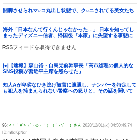
開脚させられマ○コ丸出し状態で、ク○ニされてる美女たち
海外「日本なんて行くんじゃなかった…」 日本を知ってし
まったディズニー信者、帰国後『本家』に失望する事態に
RSSフィードを取得できません
|●|【速報】森山裕・自民党前幹事長「高市総理の個人的な
SNS投稿が習近平主席を怒らせた」
知人Aが卑劣なひき逃げ被害に遭遇し、ナンバーを特定して
も犯人を捕まえられない警察への怒りと、その話を聞いて
「逃げた方が得じゃん」と言い放ったBの神経がわからん
96:
<丶｀∀´>（´・ω・｀）（｀ハ´ ）さん
2020/12/01(火) 04:50:49.74
ID:m8qKpNqr