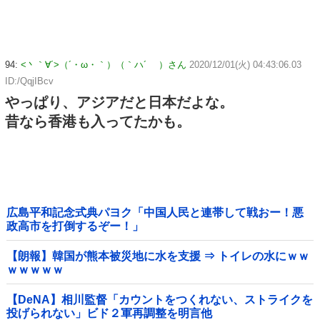
94:
<丶｀∀´>（´・ω・｀）（｀ハ´ ）さん
2020/12/01(火) 04:43:06.03
ID:/QqjIBcv
やっぱり、アジアだと日本だよな。
昔なら香港も入ってたかも。
広島平和記念式典パヨク「中国人民と連帯して戦おー！悪
政高市を打倒するぞー！」
【朗報】韓国が熊本被災地に水を支援 ⇒ トイレの水にｗｗ
ｗｗｗｗｗ
【DeNA】相川監督「カウントをつくれない、ストライクを
投げられない」ビド２軍再調整を明言他