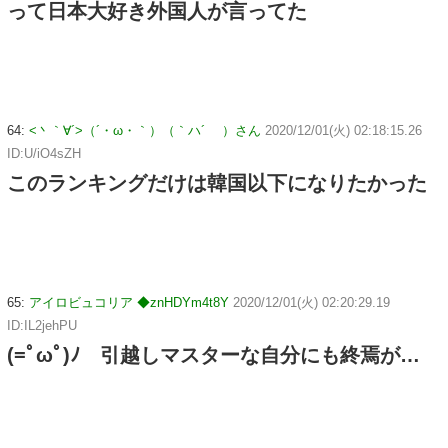
って日本大好き外国人が言ってた
64:
<丶｀∀´>（´・ω・｀）（｀ハ´ ）さん
2020/12/01(火) 02:18:15.26
ID:U/iO4sZH
このランキングだけは韓国以下になりたかった
65:
アイロビュコリア ◆znHDYm4t8Y
2020/12/01(火) 02:20:29.19
ID:IL2jehPU
(=ﾟωﾟ)ﾉ 引越しマスターな自分にも終焉が…