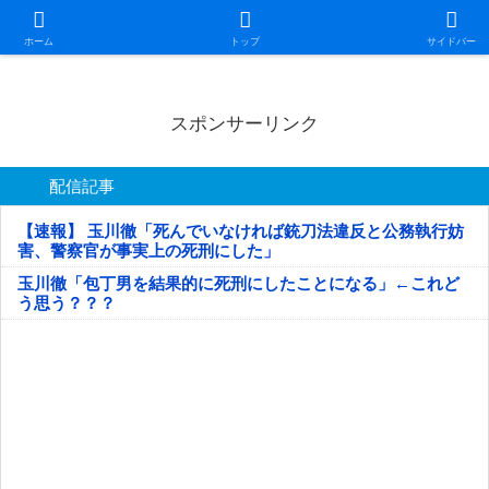
日本第一！ニュース録
ホーム
トップ
サイドバー
スポンサーリンク
配信記事
【速報】 玉川徹「死んでいなければ銃刀法違反と公務執行妨
害、警察官が事実上の死刑にした」
玉川徹「包丁男を結果的に死刑にしたことになる」←これど
う思う？？？