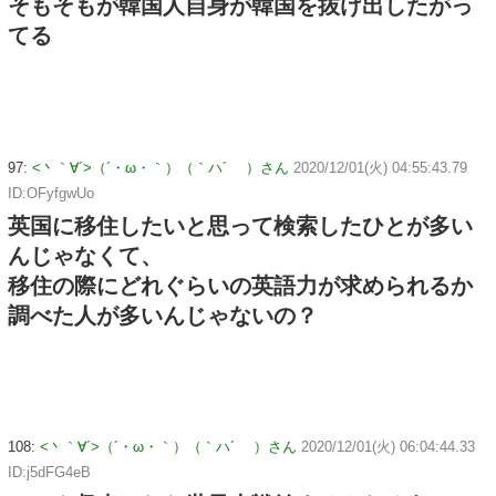
そもそもが韓国人自身が韓国を抜け出したがっ
てる
97:
<丶｀∀´>（´・ω・｀）（｀ハ´ ）さん
2020/12/01(火) 04:55:43.79
ID:OFyfgwUo
英国に移住したいと思って検索したひとが多い
んじゃなくて、
移住の際にどれぐらいの英語力が求められるか
調べた人が多いんじゃないの？
108:
<丶｀∀´>（´・ω・｀）（｀ハ´ ）さん
2020/12/01(火) 06:04:44.33
ID:j5dFG4eB