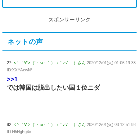
スポンサーリンク
ネットの声
27:
<丶｀∀´>（´・ω・｀）（｀ハ´ ）さん
2020/12/01(火) 01:06:19.33
ID:XXYAcwN/
>>1
では韓国は脱出したい国１位ニダ
82:
<丶｀∀´>（´・ω・｀）（｀ハ´ ）さん
2020/12/01(火) 03:12:51.98
ID:H5NgFg4c