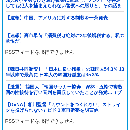
知人Aが卑劣なひき逃げ被害に遭遇し、ナンバーを特定
しても犯人を捕まえられない警察への怒りと、その話を
聞いて「逃げた方が得じゃん」と言い放ったBの神経が
わからん
【速報】中国、アメリカに対する制裁を一斉発表
【速報】高市早苗「消費税は絶対に2年後増税する。私の
覚悟だ。」
RSSフィードを取得できません
【韓日共同調査】 「日本に良い印象」の韓国人54.3％ 13
年以降で最高に 日本人の韓国好感度は35.3％
【激震】 韓国人「韓国サッカー協会、W杯・五輪で複数
回の性接待を行い審判を買収していたことが発覚…（ブ
ルブル」＝韓国の反応
【DeNA】相川監督「カウントをつくれない、ストライ
クを投げられない」ビド２軍再調整を明言他
RSSフィードを取得できません