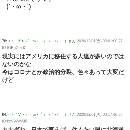
(´・ω・`)
78:
<丶｀∀´>（´・ω・｀）（｀ハ´ ）さん
2020/12/01(火) 03:01:06.27
ID:fOEgGmdC
現実にはアメリカに移住する人達が多いのでは
ないのかな
今はコロナとか政治的分裂、色々あって大変だ
けど
84:
<丶｀∀´>（´・ω・｀）（｀ハ´ ）さん
2020/12/01(火) 03:17:46.93
ID:kzV9WwMR
カナダね、日本で言えば、住みたい県に北海道