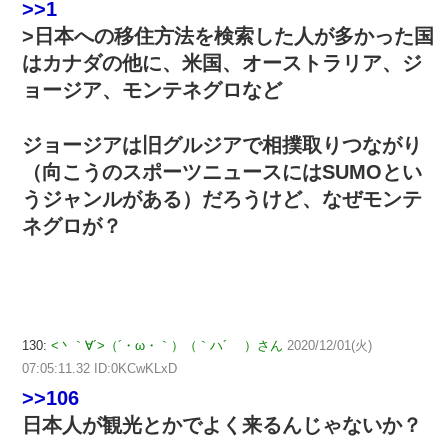
>>1
>日本への移住方法を検索した人が多かった国
はカナダの他に、米国、オーストラリア、ジ
ョージア、モンテネグロなど
ジョージアは旧グルジアで相撲取りつながり
（向こうのスポーツニュースにはSUMOとい
うジャンルがある）だろうけど、なぜモンテ
ネグロが？
130:
<丶｀∀´>（´・ω・｀）（｀ハ´ ）さん
2020/12/01(火)
07:05:11.32 ID:0KCwKLxD
>>106
日本人が観光とかでよく来るんじゃないか？