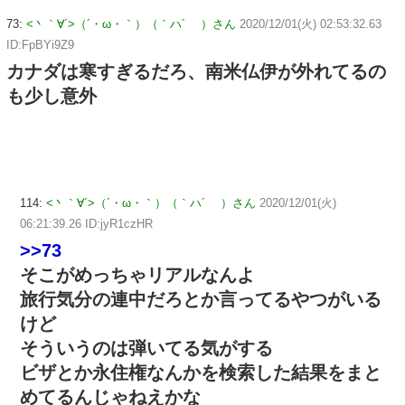
73:
<丶｀∀´>（´・ω・｀）（｀ハ´ ）さん
2020/12/01(火) 02:53:32.63
ID:FpBYi9Z9
カナダは寒すぎるだろ、南米仏伊が外れてるの
も少し意外
114:
<丶｀∀´>（´・ω・｀）（｀ハ´ ）さん
2020/12/01(火)
06:21:39.26 ID:jyR1czHR
>>73
そこがめっちゃリアルなんよ
旅行気分の連中だろとか言ってるやつがいる
けど
そういうのは弾いてる気がする
ビザとか永住権なんかを検索した結果をまと
めてるんじゃねえかな