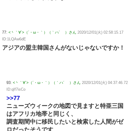
77:
<丶｀∀´>（´・ω・｀）（｀ハ´ ）さん
2020/12/01(火) 02:58:15.17
ID:1LQAw6dE
アジアの盟主韓国さんがないじゃないですか！
93:
<丶｀∀´>（´・ω・｀）（｀ハ´ ）さん
2020/12/01(火) 04:37:46.72
ID:qIf7isCo
>>77
ニューズウィークの地図で見ますと特亜三国
はアフリカ地帯と同じく、
調査期間中に移民したいと検索した人間がゼ
ロだったそうです