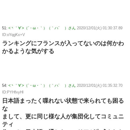
51:
<丶｀∀´>（´・ω・｀）（｀ハ´ ）さん
2020/12/01(火) 01:30:37.89
ID:oYqgKx+V
ランキングにフランスが入ってないのは何かわ
かるような気がする
54:
<丶｀∀´>（´・ω・｀）（｀ハ´ ）さん
2020/12/01(火) 01:35:32.70
ID:PYHfxyHl
日本語まったく喋れない状態で来られても困る
な
まして、更に同じ様な人が集団化してコミュニ
ティ