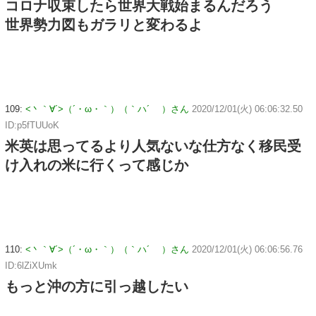
コロナ収束したら世界大戦始まるんだろう
世界勢力図もガラリと変わるよ
109:
<丶｀∀´>（´・ω・｀）（｀ハ´ ）さん
2020/12/01(火) 06:06:32.50
ID:p5fTUUoK
米英は思ってるより人気ないな仕方なく移民受
け入れの米に行くって感じか
110:
<丶｀∀´>（´・ω・｀）（｀ハ´ ）さん
2020/12/01(火) 06:06:56.76
ID:6lZiXUmk
もっと沖の方に引っ越したい