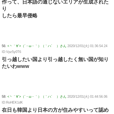
作って、日本語の通じないエリアが生成された
り
したら最早侵略
56:
<丶｀∀´>（´・ω・｀）（｀ハ´ ）さん
2020/12/01(火) 01:36:54.24
ID:Vpz5y0T6
引っ越したい国より引っ越したく無い国が知り
たいわwww
58:
<丶｀∀´>（´・ω・｀）（｀ハ´ ）さん
2020/12/01(火) 01:44:56.06
ID:RoHEK1dK
在日も韓国より日本の方が住みやすいって認め