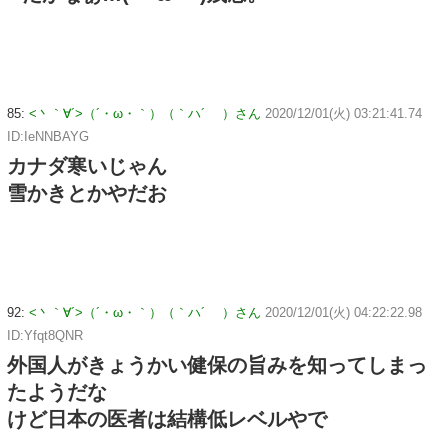
85:
<丶｀∀´>（´・ω・｀）（｀ハ´ ）さん
2020/12/01(火) 03:21:41.74
ID:IeNNBAYG
カナダ寒いじゃん
雪かきとかやだお
92:
<丶｀∀´>（´・ω・｀）（｀ハ´ ）さん
2020/12/01(火) 04:22:22.98
ID:Yfqt8QNR
外国人がきょうかい健保の旨みを知ってしまっ
たようだな
けど日本の医者は結構低レベルやで