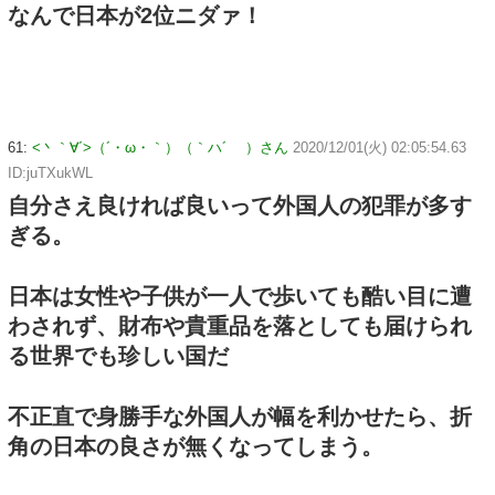
なんで日本が2位ニダァ！
61:
<丶｀∀´>（´・ω・｀）（｀ハ´ ）さん
2020/12/01(火) 02:05:54.63
ID:juTXukWL
自分さえ良ければ良いって外国人の犯罪が多す
ぎる。
日本は女性や子供が一人で歩いても酷い目に遭
わされず、財布や貴重品を落としても届けられ
る世界でも珍しい国だ
不正直で身勝手な外国人が幅を利かせたら、折
角の日本の良さが無くなってしまう。