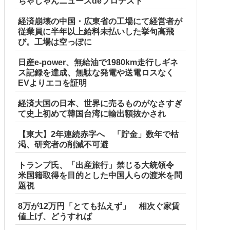
ちゃじゃんニュースdeプロテスト
経済崩壊の中国・広東省の工場にて経営者が
従業員に半年以上給料未払いした挙句高飛
び。工場は空っぽに
日産e-power、無給油で1980km走行しギネ
ス記録を達成、無駄な発電や送電ロスなく
EVよりエコを証明
経済大国の日本、世界に売るものがなさすぎ
て史上初めて韓国台湾に輸出額抜かされ
【東大】2年連続赤字へ 「貯金」数年で枯
渇、研究者の削減不可避
トランプ氏、「出産旅行」禁じる大統領令
米国籍取得を目的とした中国人らの渡米を問
題視
8万が12万円「とても払えず」 相次ぐ家賃
値上げ、どうすれば