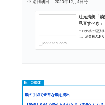
※ 週刊朝日 2020年12月4日号
辻元清美「消
見直すべき」 |
コロナ禍で経済格
は、消費税のあり
dot.asahi.com
脳の手術で正常な脳を摘出
【驚愕】SNSで異性とやりとり《不倫》になる？→