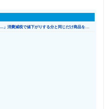
【消費税率1％】 「下げるのが筋なんですけど…」消費減税で値下がりする分と同じだけ商品を値上げして店頭価格を変えない店も