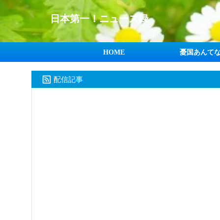
日本第一！ニュース録
HOME
憂国あんて
配信記事