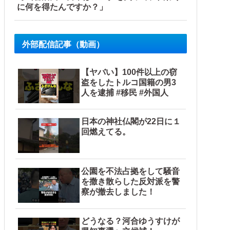
に何を得たんですか？」
外部配信記事（動画）
【ヤバい】100件以上の窃
盗をしたトルコ国籍の男3
人を逮捕 #移民 #外国人
日本の神社仏閣が22日に１
回燃えてる。
と日本人は何か適当に作る感じがしない・...
公園を不法占拠をして騒音
を撒き散らした反対派を警
察が撤去しました！
どうなる？河合ゆうすけが