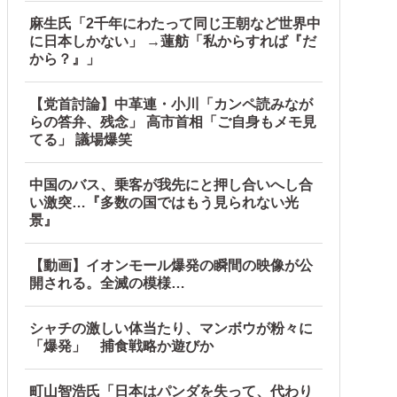
麻生氏「2千年にわたって同じ王朝など世界中
に日本しかない」 →蓮舫「私からすれば『だ
から？』」
【党首討論】中革連・小川「カンペ読みなが
らの答弁、残念」 高市首相「ご自身もメモ見
てる」 議場爆笑
中国のバス、乗客が我先にと押し合いへし合
い激突…『多数の国ではもう見られない光
景』
【動画】イオンモール爆発の瞬間の映像が公
開される。全滅の模様…
シャチの激しい体当たり、マンボウが粉々に
「爆発」 捕食戦略か遊びか
町山智浩氏「日本はパンダを失って、代わり
 w w w