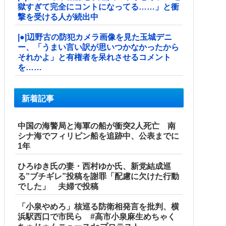
獄すぎて完全にコントになってる……」と衝
撃を受ける人が続出中
|●|辺野古の防犯カメラ画像を見た玉城デニ
ー、「うまい言い訳が思いつかなかったから
それかよ」と有権者を呆れさせるコメント
を……
新着記事
中国の海警局と海軍の船が衝突2人死亡 南
シナ海でフィリピン船を追跡中、公表までに
1年
ひろゆき氏の妻・西村ゆか氏、新党結成巡
る”ブチギレ”投稿を謝罪「配慮に欠けた行動
でした」 夫婦で投稿
「小泉やめろ」核巡る防衛相発言を批判、横
浜駅西口で市民ら #高市小泉麻生めちゃく