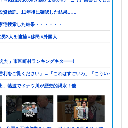
投資信託、11年後に確認した結果……
を家宅捜索した結果・・・・・・
【ヤバい】100件以上の窃盗をしたトルコ国籍の男3人を逮捕 #移民 #外国人
えた」市区町村ランキングキタ━━!
利をご覧ください」→「これはすごいわ」「こういうのを見る
出、熱波でドナウ川が歴史的渇水！他