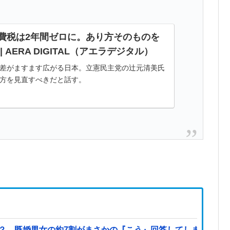
費税は2年間ゼロに。あり方そのものを
 AERA DIGITAL（アエラデジタル）
差がますます広がる日本。立憲民主党の辻元清美氏
方を見直すべきだと話す。
既婚男女の約7割がまさかの『こう』回答してしまうw w w w w