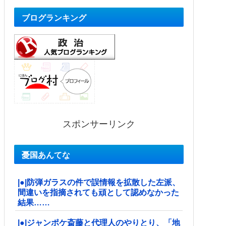
ブログランキング
スポンサーリンク
憂国あんてな
|●|防弾ガラスの件で誤情報を拡散した左派、
間違いを指摘されても頑として認めなかった
結果……
|●|ジャンポケ斎藤と代理人のやりとり、「地