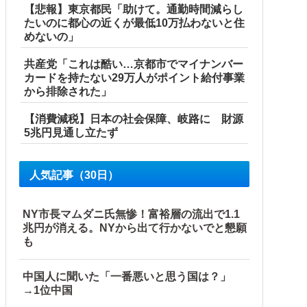
【悲報】東京都民「助けて。通勤時間減らし
たいのに都心の近くが最低10万払わないと住
めないの」
共産党「これは酷い…京都市でマイナンバー
カードを持たない29万人がポイント給付事業
から排除された」
【消費減税】日本の社会保障、岐路に 財源
5兆円見通し立たず
人気記事（30日）
NY市長マムダニ氏無惨！富裕層の流出で1.1
兆円が消える。NYから出て行かないでと懇願
も
中国人に聞いた「一番悪いと思う国は？」
→1位中国