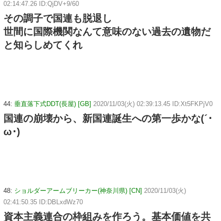
02:14:47.26 ID:QjDV+9/60
その調子で国連も脱退し
世間に国際機関なんて意味のない過去の遺物だ
と知らしめてくれ
44:
垂直落下式DDT(長屋) [GB]
2020/11/03(火) 02:39:13.45 ID:Xt5FKPjV0
国連の崩壊から、新国連誕生への第一歩かな(´･
ω･)
48:
ショルダーアームブリーカー(神奈川県) [CN]
2020/11/03(火)
02:41:50.35 ID:DBLxdWz70
資本主義連合の枠組みを作ろう。基本価値を共