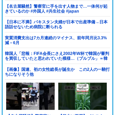
【名古屋騒然】警察官に手を出す人物まで…一体何が起
きているのか #外国人 #共生社会 #japan
【日本に不満】パキスタン夫婦が日本で出産準備→日本
語話せないため病院に断られる
実質消費支出は7カ月連続のマイナス、前年同月比3.3%
減－6月
韓国人「悲報：FIFA会長にさえ2002年W杯で韓国が審判
を買収していたと思われていた模様…（ブルブル」＝韓
国の反応
【画像】国連、初の女性総長が誕生か この2人の一騎打
ちになりそう他