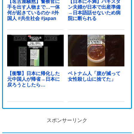
【名古屋騒然】警察官に
【日本に不満】パキスタ
手を出す人物まで…一体
ン夫婦が日本で出産準備
何が起きているのか #外
→日本語話せないため病
国人 #共生社会 #japan
院に断られる
【衝撃】日本に帰化した
ベトナム人「腹が減って
元中国人が帰省→日本に
女性殺し山に捨てた」
戻ろうとしたら…
スポンサーリンク