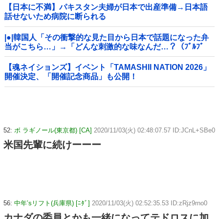
【日本に不満】パキスタン夫婦が日本で出産準備→日本語
話せないため病院に断られる
|●|韓国人「その衝撃的な見た目から日本で話題になった弁
当がこちら…」→「どんな刺激的な味なんだ…？（ﾌﾞﾙﾌﾞ
ﾙ」＝韓国の反応
【魂ネイションズ】イベント「TAMASHII NATION 2026」
開催決定、「開催記念商品」も公開！
52:
ボ ラギノール(東京都) [CA]
2020/11/03(火) 02:48:07.57 ID:JCnL+SBe0
米国先輩に続けーーー
56:
中年’sリフト(兵庫県) [ﾆﾀﾞ]
2020/11/03(火) 02:52:35.53 ID:zRjz9rno0
カナダの委員とかも一緒になってテドロスに加