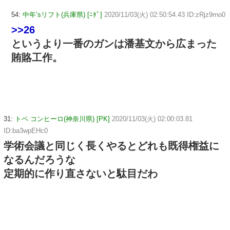
54:
中年’sリフト(兵庫県) [ﾆﾀﾞ]
2020/11/03(火) 02:50:54.43 ID:zRjz9rno0
>>26
というより一番のガンは潘基文から広まった
賄賂工作。
31:
トペ コンヒーロ(神奈川県) [PK]
2020/11/03(火) 02:00:03.81
ID:ba3wpEHc0
学術会議と同じく長くやるとどれも既得権益に
なるんだろうな
定期的に作り直さないと駄目だわ