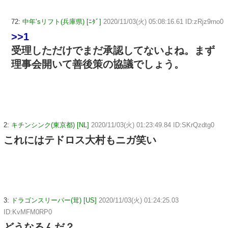
72:
中年’sリフト(兵庫県) [ﾆﾀﾞ]
2020/11/03(火) 05:08:16.61 ID:zRjz9rno0
>>1
受理しただけでまだ承認してないよね。まず
理事会開いて善後策の協議でしょう。
2:
キチンシンク(東京都) [NL]
2020/11/03(火) 01:23:49.84 ID:SKrQzdtg0
これにはテドロス大村もニガ笑い
3:
ドラゴンスリーパー(茸) [US]
2020/11/03(火) 01:24:25.03
ID:KvMFM0RP0
どうなるんだ？