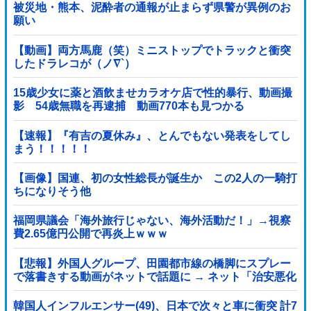
被災地・熊本、泥酔者の通報が止まらず県警が異例のお
願い
【動画】両方馬鹿（笑）ミニストップでトラックと衝突
したドラレコが（ノ∇`）
15歳少女に薬と酒飲ませカラオケ店で性的暴行、動画撮
影 54歳無職を再逮捕 動画770本も見つかる
【速報】『有吉の夏休み』、とんでもない発表をしてし
まう！！！！！
【画像】国連、初の女性総長が誕生か この2人の一騎打
ちになりそう他
福岡県議会「海外旅行じゃない、海外活動だ！」→視察
費2.65億円公開で再炎上ｗｗｗ
【悲報】外国人グループ、田園都市線の橋脚にスプレー
で落書きする動画がネットで話題に → ネット「治安悪化
の始まり」
韓国人インフルエンサー(49)、日本で次々と車に衝突 計7