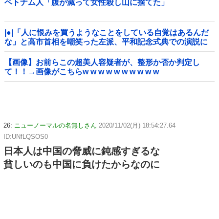
ベトナム人「腹が減って女性殺し山に捨てた」
|●|「人に恨みを買うようなことをしている自覚はあるんだ
な」と高市首相を嘲笑った左派、平和記念式典での演説に
ケチを付けるも……
【画像】お前らこの超美人容疑者が、整形か否か判定し
て！！→画像がこちらw w w w w w w w w w
26:
ニューノーマルの名無しさん
2020/11/02(月) 18:54:27.64
ID:UNfLQSOS0
日本人は中国の脅威に鈍感すぎるな
貧しいのも中国に負けたからなのに