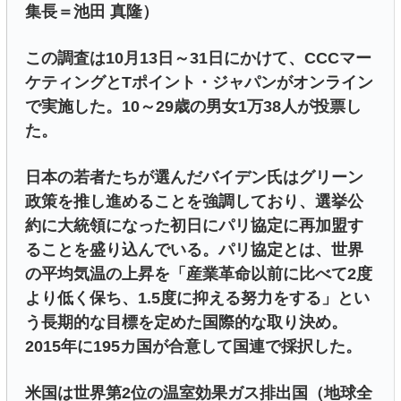
集長＝池田 真隆）
この調査は10月13日～31日にかけて、CCCマー
ケティングとTポイント・ジャパンがオンライン
で実施した。10～29歳の男女1万38人が投票し
た。
日本の若者たちが選んだバイデン氏はグリーン
政策を推し進めることを強調しており、選挙公
約に大統領になった初日にパリ協定に再加盟す
ることを盛り込んでいる。パリ協定とは、世界
の平均気温の上昇を「産業革命以前に比べて2度
より低く保ち、1.5度に抑える努力をする」とい
う長期的な目標を定めた国際的な取り決め。
2015年に195カ国が合意して国連で採択した。
米国は世界第2位の温室効果ガス排出国（地球全