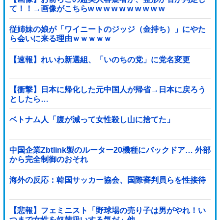
て！！→画像がこちらw w w w w w w w w w
従姉妹の娘が「ワイニートのジッジ（金持ち）」にやた
ら会いに来る理由ｗｗｗｗｗ
【速報】れいわ新選組、「いのちの党」に党名変更
【衝撃】日本に帰化した元中国人が帰省→日本に戻ろう
としたら…
ベトナム人「腹が減って女性殺し山に捨てた」
中国企業Zbtlink製のルーター20機種にバックドア… 外部
から完全制御のおそれ
海外の反応：韓国サッカー協会、国際審判員らを性接待
【悲報】フェミニスト「野球場の売り子は男がやれ！い
つまで女性を奴隷扱いする気だ」他