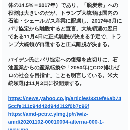
体の14.5%＝2017年）であり、「脱炭素」への
役割は大きいのだが、トランプ大統領は国内の
石油・シェールガス産業に配慮し、2017年6月に
パリ協定から離脱すると宣言。大統領選の翌日
である11月4日に正式離脱が決まる予定で、トラ
ンプ大統領が再選すると正式離脱が決まる。
バイデン氏はパリ協定への復帰を皮切りに、石
油産業からの産業転換や「2050年にCO2排出ゼ
ロの社会を目指す」ことも明言している。米大
統領選は11月3日に投開票する。
https://news.yahoo.co.jp/articles/3319fe5ab74
5ccfe111c94d42d94d112f0b7c96f
https://amd-pctr.c.yimg.jp/r/iwiz-
amd/20201102-00010004-alterna-000-1-
view.jpg