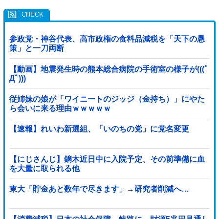
参政党・神谷代表、高市政権の食料品減税を「天下の愚
策」と一刀両断
【動画】地震発生時の熊本総合病院の手術室の様子が(((ﾟ
Дﾟ)))
従姉妹の娘が「ワイニートのジッジ（金持ち）」にやた
ら会いに来る理由ｗｗｗｗｗ
【速報】れいわ新選組、「いのちの党」に党名変更
【にじさんじ】鏑木近日中に入院予定、その前準備に血
を大量に取られる他
東大「貯金あと数年で尽きます」→研究者削減へ…