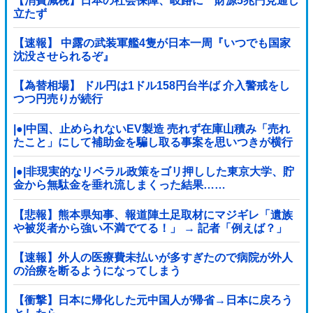
【消費減税】日本の社会保障、岐路に 財源5兆円見通し
立たず
【速報】 中露の武装軍艦4隻が日本一周『いつでも国家
沈没させられるぞ』
【為替相場】 ドル円は1ドル158円台半ば 介入警戒をし
つつ円売りが続行
|●|中国、止められないEV製造 売れず在庫山積み「売れ
たこと」にして補助金を騙し取る事案を思いつきが横行
|●|非現実的なリベラル政策をゴリ押しした東京大学、貯
金から無駄金を垂れ流しまくった結果……
【悲報】熊本県知事、報道陣土足取材にマジギレ「遺族
や被災者から強い不満でてる！」 → 記者「例えば？」
→ 知事、怒り通り越して呆れてしまう …...
【速報】外人の医療費未払いが多すぎたので病院が外人
の治療を断るようになってしまう
【衝撃】日本に帰化した元中国人が帰省→日本に戻ろう