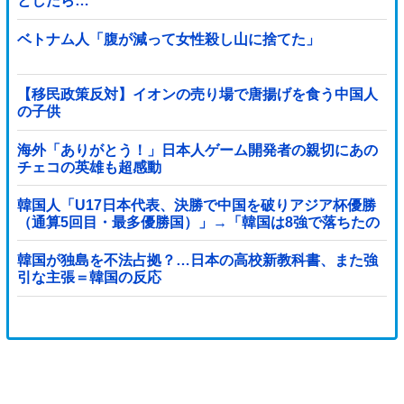
としたら…
ベトナム人「腹が減って女性殺し山に捨てた」
【移民政策反対】イオンの売り場で唐揚げを食う中国人
の子供
海外「ありがとう！」日本人ゲーム開発者の親切にあの
チェコの英雄も超感動
韓国人「U17日本代表、決勝で中国を破りアジア杯優勝
（通算5回目・最多優勝国）」→「韓国は8強で落ちたの
に・・・もう越えられない壁になってしまったね」「韓
国は監督の問題が大きい」「日本はもうどんなに精神勝
韓国が独島を不法占拠？…日本の高校新教科書、また強
利したところで超えられない壁である」
引な主張＝韓国の反応