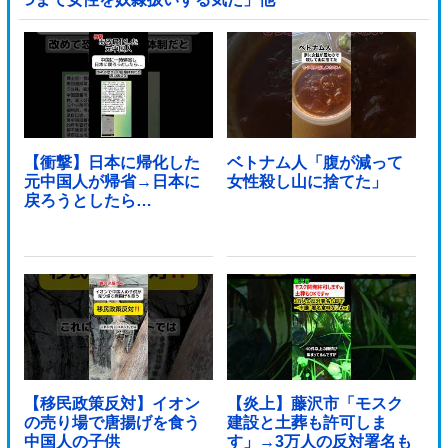
【衝撃】日本に帰化した
ベトナム人「腹が減って
元中国人が帰省→日本に
女性殺し山に捨てた」
戻ろうとしたら…
【移民政策反対】イオン
【炎上】藤沢市「モスク
の売り場で唐揚げを食う
建設と土葬も許可しま
中国人の子供
す」→3万人の反対署名も