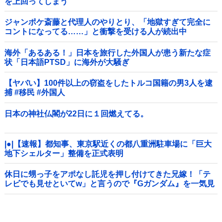
を上回ってしまう
wwwwwwwwwwwwwwwwwwwwwwwwwwwwwwwwwww
wwwwwwwwww他
ジャンポケ斎藤と代理人のやりとり、「地獄すぎて完全に
コントになってる……」と衝撃を受ける人が続出中
海外「あるある！」日本を旅行した外国人が患う新たな症
状「日本語PTSD」に海外が大騒ぎ
【ヤバい】100件以上の窃盗をしたトルコ国籍の男3人を逮
捕 #移民 #外国人
日本の神社仏閣が22日に１回燃えてる。
|●|【速報】都知事、東京駅近くの都八重洲駐車場に「巨大
地下シェルター」整備を正式表明
休日に甥っ子をアポなし託児を押し付けてきた兄嫁！「テ
レビでも見せといてw」と言うので『Gガンダム』を一気見
させた結果……甥っ子が重度の中二病を発症して家で大暴
れｗｗ