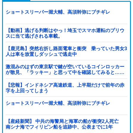
ショートスリーパー堀大輔、高須幹弥にブチギレ
【動画】逃げる判断はやっ！埼玉でスマホ運転のプリウ
スに当て逃げされる車載。
【鹿児島】突然右折し路面電車と衝突 乗っていた男女3
人は車を放置しダッシュで逃走中
激混みのはずの東京駅で鍵が空いているコインロッカー
が散見、「ラッキー」と思って中を確認してみると……
【悲報】インドネシア高速鉄道、上半期だけで前年の赤
字を上回ってしまう
wwwwwwwwwwwwwwwwwwwwwwwwwwwwwwwwww
wwwwwwwwwww他
ショートスリーパー堀大輔、高須幹弥にブチギレ
【産経新聞】 中共の海警局と海軍の船が衝突2人死亡
南シナ海でフィリピン船を追跡中、公表までに1年