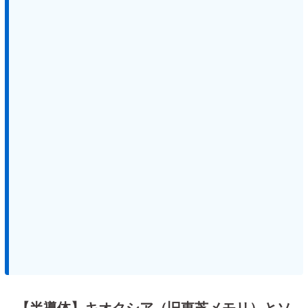
【半導体】キオクシア（旧東芝メモリ）とソ