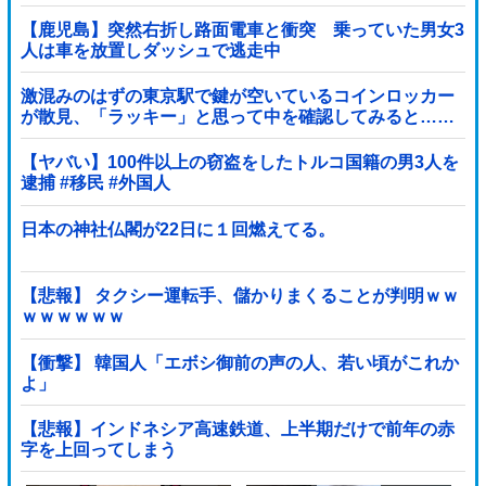
一気見させた結果……甥っ子が重度の中二病を発症して
家で大暴れｗｗ
【鹿児島】突然右折し路面電車と衝突 乗っていた男女3
人は車を放置しダッシュで逃走中
激混みのはずの東京駅で鍵が空いているコインロッカー
が散見、「ラッキー」と思って中を確認してみると……
【ヤバい】100件以上の窃盗をしたトルコ国籍の男3人を
逮捕 #移民 #外国人
日本の神社仏閣が22日に１回燃えてる。
【悲報】 タクシー運転手、儲かりまくることが判明ｗｗ
ｗｗｗｗｗｗ
【衝撃】 韓国人「エボシ御前の声の人、若い頃がこれか
よ」
【悲報】インドネシア高速鉄道、上半期だけで前年の赤
字を上回ってしまう
wwwwwwwwwwwwwwwwwwwwwwwwwwwwwwwwww