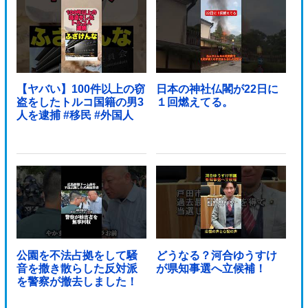
wwwwwwwwwww他
【ヤバい】100件以上の窃
日本の神社仏閣が22日に
盗をしたトルコ国籍の男3
１回燃えてる。
人を逮捕 #移民 #外国人
公園を不法占拠をして騒
どうなる？河合ゆうすけ
音を撒き散らした反対派
が県知事選へ立候補！
を警察が撤去しました！