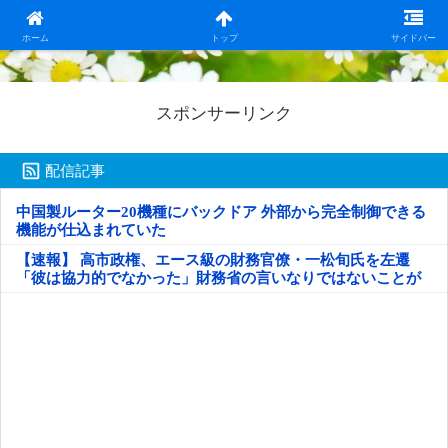
日本第一！ニュース録
ホーム
トップ
サイドバー
スポンサーリンク
配信記事
中国製ルーター20機種にバックドア 外部から完全制御できる
機能が仕込まれていた
【速報】 高市政権、エース級の財務官僚・一松旬氏を左遷
「彼は協力的でなかった」財務省の言いなりではないことが
判明