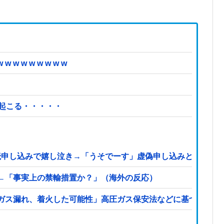
 w w w w w w
起こる・・・・・
購読申し込みで嬉し泣き→「うそでーす」虚偽申し込みと判明→
←「事実上の禁輸措置か？」（海外の反応）
ガス漏れ、着火した可能性」高圧ガス保安法などに基づき、経