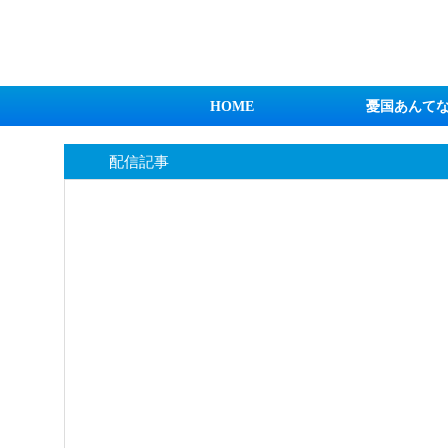
日本第一！ニュース録
HOME
憂国あんて
配信記事