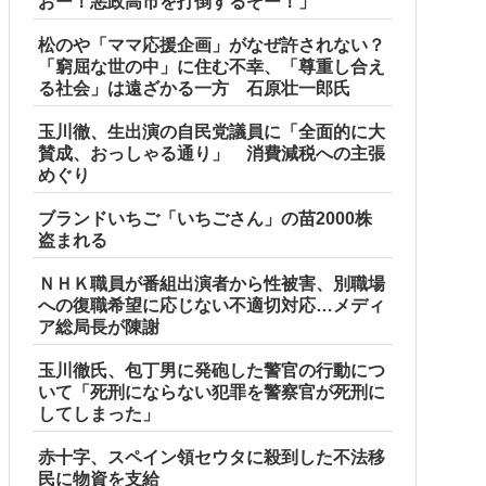
おー！悪政高市を打倒するぞー！」
松のや「ママ応援企画」がなぜ許されない？
「窮屈な世の中」に住む不幸、「尊重し合え
る社会」は遠ざかる一方 石原壮一郎氏
玉川徹、生出演の自民党議員に「全面的に大
賛成、おっしゃる通り」 消費減税への主張
めぐり
ブランドいちご「いちごさん」の苗2000株
盗まれる
ＮＨＫ職員が番組出演者から性被害、別職場
への復職希望に応じない不適切対応…メディ
ア総局長が陳謝
玉川徹氏、包丁男に発砲した警官の行動につ
いて「死刑にならない犯罪を警察官が死刑に
してしまった」
赤十字、スペイン領セウタに殺到した不法移
民に物資を支給