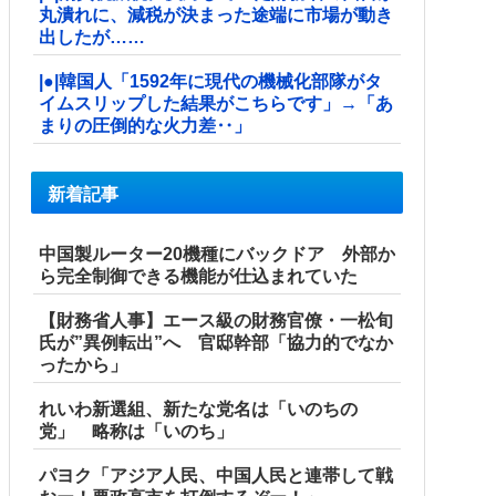
丸潰れに、減税が決まった途端に市場が動き
出したが……
|●|韓国人「1592年に現代の機械化部隊がタ
イムスリップした結果がこちらです」→「あ
まりの圧倒的な火力差‥」
新着記事
中国製ルーター20機種にバックドア 外部か
ら完全制御できる機能が仕込まれていた
【財務省人事】エース級の財務官僚・一松旬
氏が”異例転出”へ 官邸幹部「協力的でなか
ったから」
れいわ新選組、新たな党名は「いのちの
党」 略称は「いのち」
パヨク「アジア人民、中国人民と連帯して戦