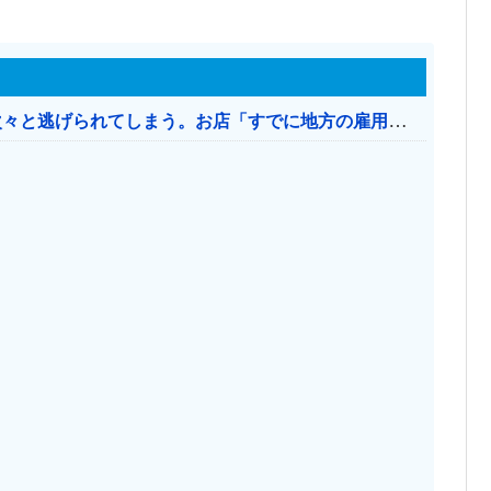
日本のお店、時給1500円でもミャンマー人に次々と逃げられてしまう。お店「すでに地方の雇用は崩壊」