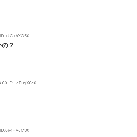
1 ID:+kG+hXOS0
いの？
3.60 ID:+eFuqX6e0
1 ID:064HVdM80