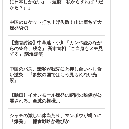
に日本しかない」 →蓮舫「私からすれば『だ
から？』」
中国のロケット打ち上げ失敗！山に堕ちて大
爆発🚀💥
【党首討論】中革連・小川「カンペ読みなが
らの答弁、残念」 高市首相「ご自身もメモ見
てる」 議場爆笑
中国のバス、乗客が我先にと押し合いへし合
い激突…『多数の国ではもう見られない光
景』
【動画】イオンモール爆発の瞬間の映像が公
開される。全滅の模様…
シャチの激しい体当たり、マンボウが粉々に
「爆発」 捕食戦略か遊びか