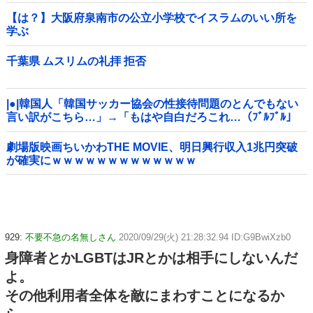
【は？】大阪府泉南市の公立小学校でイスラムのいい所を
学ぶ
千葉県 ムスリムの礼拝 拒否
|●|韓国人「韓国サッカー協会の性接待問題のとんでもない
言い訳がこちら…」→「もはや自白だろこれ…（ﾌﾞﾙﾌﾞﾙ」
＝韓国の反応
劇場版映画ちいかわTHE MOVIE、明日興行収入1兆円突破
が確実にｗｗｗｗｗｗｗｗｗｗｗｗｗ
929:
不要不急の名無しさん
2020/09/29(火) 21:28:32.94 ID:G9BwiXzb0
身障者とかLGBTはJRとかは相手にしないんだ
よ。
その他利用者全体を敵にまわすことになるか