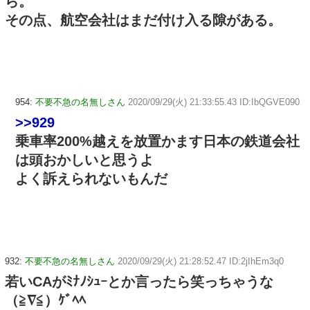
ら。
その点、航空会社はまだ付け入る隙がある。
954:
不要不急の名無しさん
2020/09/29(火) 21:33:55.43 ID:IbQGVE090
>>929
乗車率200%越えを放置かます日本の鉄道会社
は頭おかしいと思うよ
よく訴えられないもんだ
932:
不要不急の名無しさん
2020/09/29(火) 21:28:52.47 ID:2jIhEm3q0
若いCAがﾐﾅﾉｼｭｰとか言ったら笑っちゃうな
（≧∇≦）ｹﾞﾍﾍ