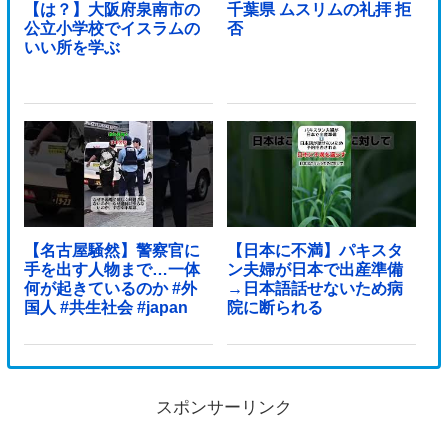
【は？】大阪府泉南市の
千葉県 ムスリムの礼拝 拒
公立小学校でイスラムの
否
いい所を学ぶ
【名古屋騒然】警察官に
【日本に不満】パキスタ
手を出す人物まで…一体
ン夫婦が日本で出産準備
何が起きているのか #外
→日本語話せないため病
国人 #共生社会 #japan
院に断られる
スポンサーリンク