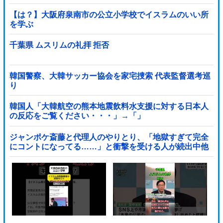
【は？】大阪府泉南市の公立小学校でイスラムのいい所
を学ぶ
千葉県 ムスリムの礼拝 拒否
韓国警察、大韓サッカー協会を家宅捜索 代表監督選考巡
り
韓国人「大韓航空の熊本地震飲料水支援に対する日本人
の反応をご覧ください・・・」→「」
ジャンポケ斎藤と代理人のやりとり、「地獄すぎて完全
にコントになってる……」と衝撃を受ける人が続出中他