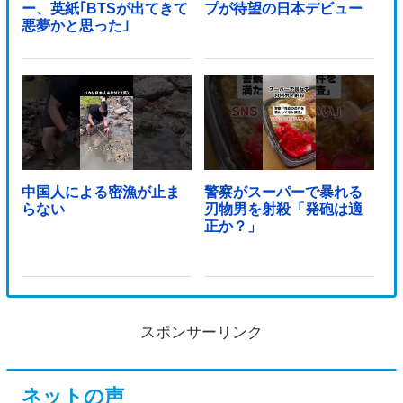
ー、英紙｢BTSが出てきて
プが待望の日本デビュー
悪夢かと思った｣
中国人による密漁が止ま
警察がスーパーで暴れる
らない
刃物男を射殺「発砲は適
正か？」
スポンサーリンク
ネットの声