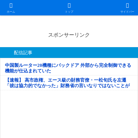
日本第一！ニュース録
ホーム
トップ
サイドバー
スポンサーリンク
配信記事
中国製ルーター20機種にバックドア 外部から完全制御できる
機能が仕込まれていた
【速報】 高市政権、エース級の財務官僚・一松旬氏を左遷
「彼は協力的でなかった」財務省の言いなりではないことが
判明