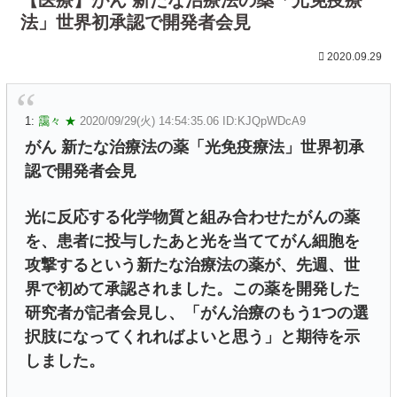
法」世界初承認で開発者会見
2020.09.29
1:
靄々 ★
2020/09/29(火) 14:54:35.06 ID:KJQpWDcA9
がん 新たな治療法の薬「光免疫療法」世界初承
認で開発者会見
光に反応する化学物質と組み合わせたがんの薬
を、患者に投与したあと光を当ててがん細胞を
攻撃するという新たな治療法の薬が、先週、世
界で初めて承認されました。この薬を開発した
研究者が記者会見し、「がん治療のもう1つの選
択肢になってくれればよいと思う」と期待を示
しました。