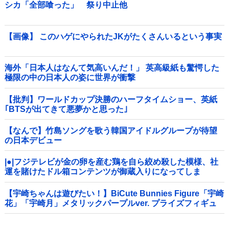
シカ「全部喰った」 祭り中止他
【画像】 このハゲにやられたJKがたくさんいるという事実
海外「日本人はなんて気高いんだ！」 英高級紙も驚愕した
極限の中の日本人の姿に世界が衝撃
【批判】ワールドカップ決勝のハーフタイムショー、英紙
｢BTSが出てきて悪夢かと思った｣
【なんで】竹島ソングを歌う韓国アイドルグループが待望
の日本デビュー
|●|フジテレビが金の卵を産む鶏を自ら絞め殺した模様、社
運を賭けたドル箱コンテンツが御蔵入りになってしま
い……
【宇崎ちゃんは遊びたい！】BiCute Bunnies Figure「宇崎
花」「宇崎月」メタリックパープルver. プライズフィギュ
ア【ラウンドワン限定で展開決定】