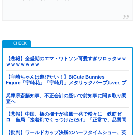
【悲報】全盛期のエマ・ワトソン可愛すぎワロッタｗｗ
ｗｗｗｗｗｗｗ
【宇崎ちゃんは遊びたい！】BiCute Bunnies
Figure「宇崎花」「宇崎月」メタリックパープルver. プ
ライズフィギュア【ラウンドワン限定で展開決定】
兵庫県斎藤知事、不正会計の疑いで前知事に聞き取り調
査へ
【悲報】中国、橋の欄干が強風一発で粉々に 鉄筋ゼ
ロ 当局「接着剤でくっつけただけ」「正常で、品質問
題はない」
【批判】ワールドカップ決勝のハーフタイムショー、英