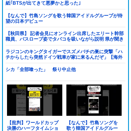
紙｢BTSが出てきて悪夢かと思った｣
【なんで】竹島ソングを歌う韓国アイドルグループが待
望の日本デビュー
【秋田県】 記者会見にオンライン出席したエリート幹部
職員、バスローブ姿でタバコを吸いながら説明 県が聞き
取りへ
ラジコンのキングタイガーでスズメバチの巣に突撃「ハ
チからしたら突然ドイツ戦車が家に来るんだぞ」【海外
の反応】
シカ「全部喰った」 祭り中止他
【批判】ワールドカップ
【なんで】竹島ソングを
決勝のハーフタイムショ
歌う韓国アイドルグルー