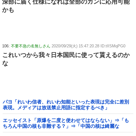
深部に届く仕様になれば全部のガンに応用可能
かも
106:
不要不急の名無しさん
2020/09/29(火) 15:47:20.28 ID:tIISMqPG0
これいつから我々日本国民に使って貰えるのか
な
パヨ「れいわ信者、れいわ知能といった表現は完全に差別
表現。メディアは放送禁止用語に指定するべき」
エッセイスト「原爆を二度と使わせてはならない」⇒「も
ちろん中国の核も非難する？」⇒「中国の核は綺麗な
核！」